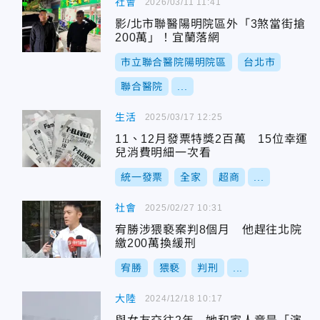
社會
2026/03/11 11:41
影/北市聯醫陽明院區外「3煞當街搶
200萬」！宜蘭落網
市立聯合醫院陽明院區
台北市
聯合醫院
...
生活
2025/03/17 12:25
11、12月發票特獎2百萬 15位幸運
兒消費明細一次看
統一發票
全家
超商
...
社會
2025/02/27 10:31
宥勝涉猥褻案判8個月 他趕往北院
繳200萬換緩刑
宥勝
猥褻
判刑
...
大陸
2024/12/18 10:17