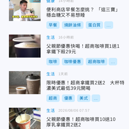
健康
14小時前
便利商店早餐怎麼挑？ 「這三寶」
穩血糖又不易想睡
早餐
燒餅油條
蛋白質
...
生活
16小時前
父親節優惠快喝！超商咖啡買1送1
拿鐵下殺29元
咖啡
咖啡優惠
超商咖啡
...
生活
1天前
限時優惠！超商拿鐵買2送2 大杯特
濃美式最低39元開喝
超商
優惠
美式
...
生活
2026/08/06 07:57
父親節優惠！超商咖啡買10送10
厚乳拿鐵買2送2