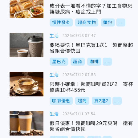
成分表一堆看不懂的字？加工食物恐
讓糖尿病、癌症找上門
慢性發炎
超商食物
麵包
...
生活
2026/07/13 07:47
要喝要快！星巴克買1送1 超商祭超
省組合價快囤
星巴克
超商
咖啡
...
生活
2026/07/12 07:53
限時小確幸！超商咖啡買2送2 寄杯
優惠10杯455元
咖啡優惠
超商
買2送2
...
生活
2026/07/11 07:54
假日優惠！超商咖啡29元爽喝 還有
超省組合價快囤