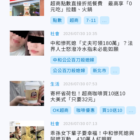
超商點數直接折抵餐費 最高享「0
元吃」拉麵、火鍋
點數
超商
7-11
...
社會
2026/07/30 10:35
中和慘死媳「丈夫可領180萬」？法
界人士怒潑冷水指未必能如願
中和公公百刀殺媳婦
公公百刀殺媳婦
新北市
...
生活
2026/07/30 07:53
寄杯省荷包！超商咖啡買10送10
大美式「只要32元」
OK超商
咖啡優惠
買10送10
...
社會
2026/07/30 07:13
乖孫女下輩子要幸褔！中和慘死媳與
阿嬤互動 430萬人紅眼眶