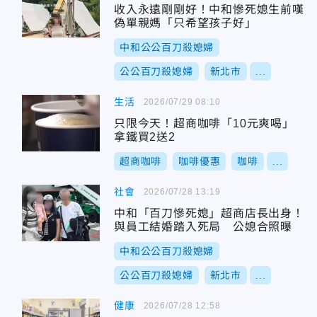
收入永遠剛剛好！中和慘死媳生前嘆
偽單親媽「只希望孩子好」
中和公公百刀殺媳婦
公公百刀殺媳婦
新北市
...
生活
2026/07/29 08:10
只限今天！超商咖啡「10元爽喝」
拿鐵買2送2
超商咖啡
咖啡優惠
咖啡
...
社會
2026/07/28 13:19
中和「百刀慘死媳」超商店長出身！
與員工結婚踏入死局 公媳合照曝
中和公公百刀殺媳婦
公公百刀殺媳婦
新北市
...
健康
2026/07/28 12:58