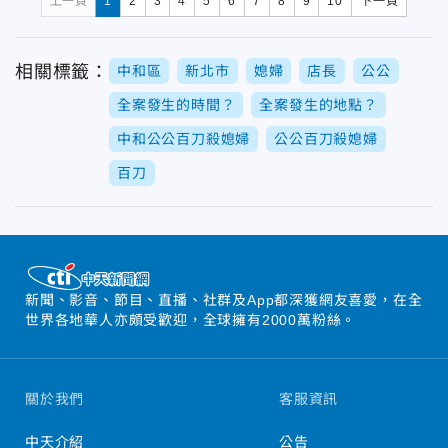
上一頁
1
2
3
4
5
6
7
8
9
10
下一頁
相關標籤：
中和區
新北市
媳婦
店長
公公
全案發生的時間？
全案發生的地點？
中和公公百刀殺媳婦
公公百刀殺媳婦
百刀
新聞、影音、節目、直播、社群及App都深獲網友喜愛，在全
世界各地華人亦頗受歡迎，全球擁有2000萬粉絲。
關於我們
客服資訊
中天介紹
公告