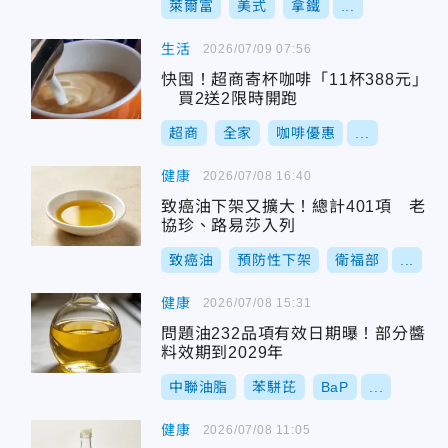
萊爾富
美式
拿鐵
...
生活
2026/07/09 07:56
快囤！超商寄杯咖啡「11杯388元」
買2送2限時開跑
超商
全家
咖啡優惠
...
健康
2026/07/08 16:40
致癌油下架又擴大！總計401項 老
協珍、路易莎入列
致癌油
預防性下架
衛福部
...
健康
2026/07/08 15:31
問題油232品項有效日期曝！部分醬
料效期到2029年
中聯油脂
苯駢芘
BaP
...
健康
2026/07/08 11:05