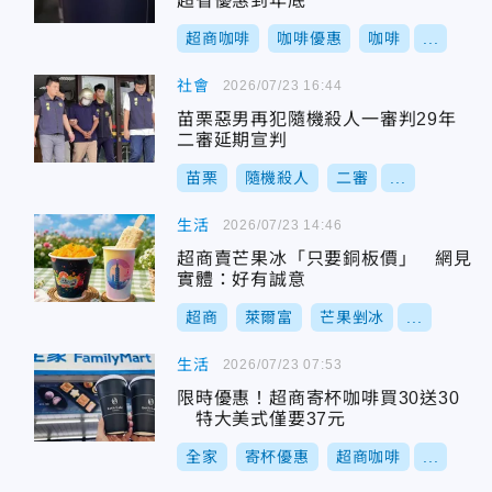
超省優惠到年底
超商咖啡
咖啡優惠
咖啡
...
社會
2026/07/23 16:44
苗栗惡男再犯隨機殺人一審判29年
二審延期宣判
苗栗
隨機殺人
二審
...
生活
2026/07/23 14:46
超商賣芒果冰「只要銅板價」 網見
實體：好有誠意
超商
萊爾富
芒果剉冰
...
生活
2026/07/23 07:53
限時優惠！超商寄杯咖啡買30送30
特大美式僅要37元
全家
寄杯優惠
超商咖啡
...