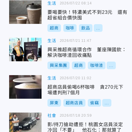
生活
2026/07/22 08:14
要喝要快！特濃美式不到23元 還有
超省組合價快囤
超商
咖啡
飲品
...
生活
2026/07/21 11:47
興采推超商循環合作 董座陳國欽：
解決咖啡渣回收痛點
興采集團
超商
咖啡渣
...
生活
2026/07/20 11:02
超商店員偷喝6杯咖啡 貪270元下
場遭判刑7個月
屏東
超商店員
偷竊
...
社會
2026/07/18 20:59
影/持刀搶劫遭拒！桃園女店員淡定
冷回「不要」 他石化：那就算了