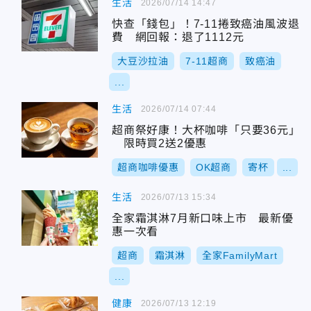
生活
2026/07/14 14:47
快查「錢包」！7-11捲致癌油風波退
費 網回報：退了1112元
大豆沙拉油
7-11超商
致癌油
...
生活
2026/07/14 07:44
超商祭好康！大杯咖啡「只要36元」
限時買2送2優惠
超商咖啡優惠
OK超商
寄杯
...
生活
2026/07/13 15:34
全家霜淇淋7月新口味上市 最新優
惠一次看
超商
霜淇淋
全家FamilyMart
...
健康
2026/07/13 12:19