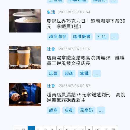
生活
2026/07/07 07:54
慶祝世界巧克力日！超商咖啡下殺39
元 拿鐵買1送1
超商咖啡
咖啡優惠
7-11
...
社會
2026/07/06 16:10
店員喝拿鐵沒結帳高院判無罪 離職
員工逆風發文挺店長
店員
超商
拿鐵
...
社會
2026/07/06 09:57
超商店員漏結75元拿鐵遭判刑 高院
逆轉無罪砲轟雇主
超商
店員
燕麥奶
...