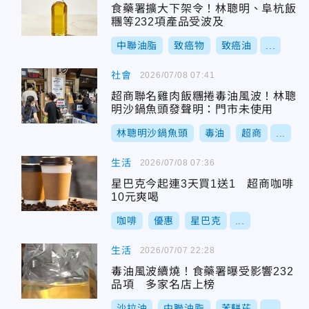
食藥署擴大下架令！林聰明、阜杭飯
糰等232項產品受波及
中聯油脂
致癌物
致癌油
...
社會
2026/07/08 07:41
超商聯名雞肉飯糰捲毒油風波！林聰
明沙鍋魚頭發聲明：門市未使用
林聰明沙鍋魚頭
毒油
超商
...
生活
2026/07/08 07:36
星巴克今起連3天買1送1 超商咖啡
10元爽喝
咖啡
優惠
星巴克
...
生活
2026/07/07 22:28
毒油風波續燒！食藥署曝受影響232
品項 多家名店上榜
沙拉油
中聯油脂
苯駢芘
...