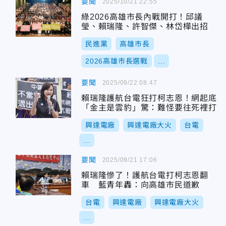
要聞
2025/10/21 22:55
綠2026高雄市長內戰開打！邱議
瑩、賴瑞隆、許智傑、林岱樺出招
民進黨
高雄市長
2026高雄市長選戰
...
要聞
2025/09/22 08:47
賴瑞隆護航台電狂打柯志恩！網起底
「金主是雲豹」驚：難怪要往死裡打
興達電廠
興達電廠大火
台電
...
要聞
2025/09/21 17:06
賴瑞隆慘了！護航台電打柯志恩翻
車 藍青年轟：向高雄市民道歉
台電
興達電廠
興達電廠大火
...