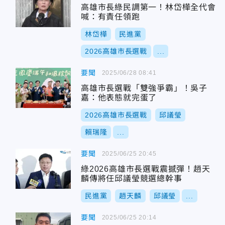
高雄市長綠民調第一！林岱樺全代會
喊：有責任領跑
林岱樺
民進黨
2026高雄市長選戰
...
要聞
2025/06/28 08:41
高雄市長選戰「雙強爭霸」！吳子
嘉：他表態就完蛋了
2026高雄市長選戰
邱議瑩
賴瑞隆
...
要聞
2025/06/25 20:45
綠2026高雄市長選戰震撼彈！趙天
麟傳將任邱議瑩競選總幹事
民進黨
趙天麟
邱議瑩
...
要聞
2025/06/25 20:14