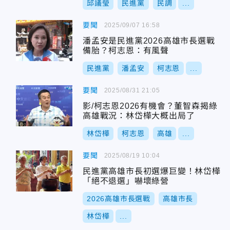
邱議瑩
民進黨
民調
...
要聞
2025/09/07 16:58
潘孟安是民進黨2026高雄市長選戰
備胎？柯志恩：有風聲
民進黨
潘孟安
柯志恩
...
要聞
2025/08/31 21:05
影/柯志恩2026有機會？董智森揭綠
高雄戰況：林岱樺大概出局了
林岱樺
柯志恩
高雄
...
要聞
2025/08/19 10:04
民進黨高雄市長初選爆巨變！林岱樺
「絕不退選」嚇壞綠營
2026高雄市長選戰
高雄市長
林岱樺
...