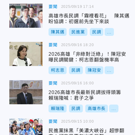
要聞
2025/09/19 17:14
高雄市長民調「霧裡看花」 陳其邁
盼協調：初選前先坐下來談
陳其邁
民進黨
民調
...
要聞
2025/09/16 18:20
2026高雄「非綠對泛綠」！陳冠安
曝民調關鍵：柯志恩翻盤機率高
柯志恩
民調
陳冠安
...
要聞
2025/09/16 16:00
2026高雄市長最新民調拔得頭籌
賴瑞隆喊：君子之爭
賴瑞隆
民調
高雄市長
...
要聞
2025/09/15 10:00
民進黨抹黑「美濃大峽谷」超慘翻