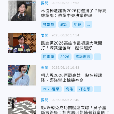
要聞
2025/06/23 17:53
林岱樺遭起訴2026初選掰了？綠高
雄黨部：依黨中央決議辦理
林岱樺
起訴
初選
...
要聞
2025/06/20 17:14
民進黨2026高雄市長初選大戰開
打！陳其邁發聲：越快越好
民進黨
2026
高雄市長
...
要聞
2025/06/19 10:43
柯志恩2026再戰高雄！點名賴瑞
隆、邱議瑩出線機率高
2026選舉
高雄
柯志恩
...
要聞
2025/06/05 21:40
影/綠罷免成功關鍵席次曝！吳子嘉
斷言終局：柯志恩可能躺著就當選了