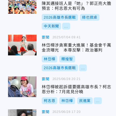
陳其邁接班人是「她」？郭正亮大膽
預言：柯志恩大有可為
2026高雄市長選戰
綠也掀桌
中天新聞
...
要聞
2025/07/04 09:41
林岱樺涉貪案重大進展！基金會千萬
金流曝光 本尊反擊：政治審判
林岱樺
釋煌智
2026高雄市長選戰
...
要聞
2025/06/28 20:21
林岱樺被起訴還要選高雄市長？柯志
恩分析：7月底見分曉
柯志恩
林岱樺
民進黨
...
要聞
2025/06/28 17:20