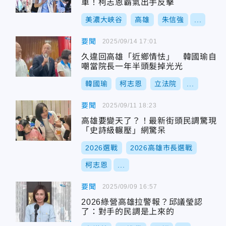
車！柯志恩霸氣出手反擊
美濃大峽谷
高雄
朱信強
...
要聞
2025/09/14 17:01
久違回高雄「近鄉情怯」 韓國瑜自
嘲當院長一年半頭髮掉光光
韓國瑜
柯志恩
立法院
...
要聞
2025/09/11 18:23
高雄要變天了？！最新街頭民調驚現
「史詩級輾壓」網驚呆
2026選戰
2026高雄市長選戰
柯志恩
...
要聞
2025/09/09 16:57
2026綠營高雄拉警報？邱議瑩認
了：對手的民調是上來的