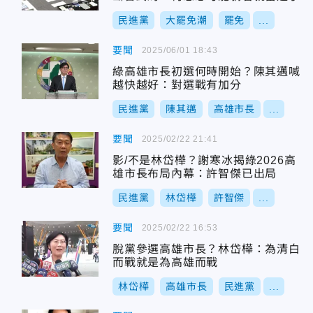
民進黨
大罷免潮
罷免
...
要聞
2025/06/01 18:43
綠高雄市長初選何時開始？陳其邁喊
越快越好：對選戰有加分
民進黨
陳其邁
高雄市長
...
要聞
2025/02/22 21:41
影/不是林岱樺？謝寒冰揭綠2026高
雄市長布局內幕：許智傑已出局
民進黨
林岱樺
許智傑
...
要聞
2025/02/22 16:53
脫黨參選高雄市長？林岱樺：為清白
而戰就是為高雄而戰
林岱樺
高雄市長
民進黨
...