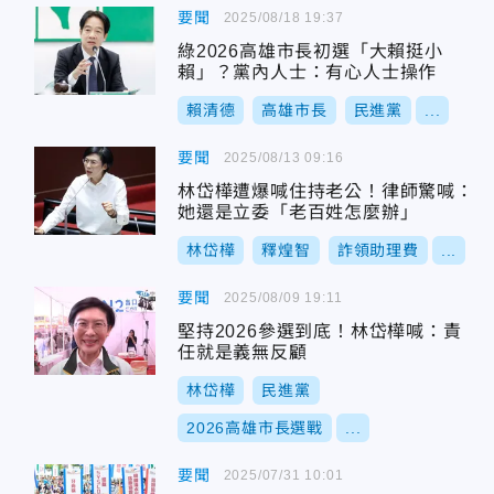
要聞
2025/08/18 19:37
綠2026高雄市長初選「大賴挺小
賴」？黨內人士：有心人士操作
賴清德
高雄市長
民進黨
...
要聞
2025/08/13 09:16
林岱樺遭爆喊住持老公！律師驚喊：
她還是立委「老百姓怎麼辦」
林岱樺
釋煌智
詐領助理費
...
要聞
2025/08/09 19:11
堅持2026參選到底！林岱樺喊：責
任就是義無反顧
林岱樺
民進黨
2026高雄市長選戰
...
要聞
2025/07/31 10:01