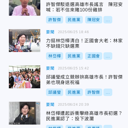
許智傑駁退選高雄市長謠言 陳冠安
喊：若不信來賭100份雞排
許智傑
民進黨
陳冠安
...
要聞
2025/06/25 18:46
力挺林岱樺清白！正國會大老：林家
不缺錢只缺選票
林岱樺
民進黨
正國會
...
要聞
2025/06/25 15:42
邱議瑩成立競辦拚高雄市長！許智傑
弟也現身送祝福
邱議瑩
民進黨
許智傑
...
要聞
2025/06/24 20:39
林岱樺遭起訴衝擊綠高雄市長初選？
民進黨認了：投下波瀾