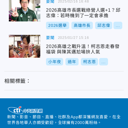
要聞
2025/02/16 16:48
2026高雄市長選戰綠營人選+1？邱
志偉：若時機到了一定會承擔
2026選舉
高雄市長
邱志偉
...
要聞
2025/01/27 15:16
2026高雄之戰升溫！柯志恩走春發
福袋 與陳其邁尬場拚人氣
小年夜
過年
柯志恩
...
相關標籤：
新聞、影音、節目、直播、社群及App都深獲網友喜愛，在全
世界各地華人亦頗受歡迎，全球擁有2000萬粉絲。