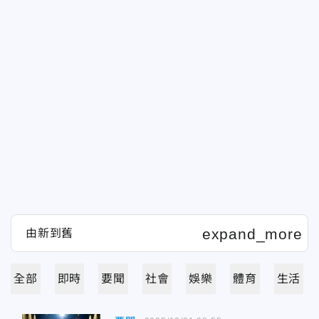
全部
即時
要聞
社會
娛樂
體育
生活