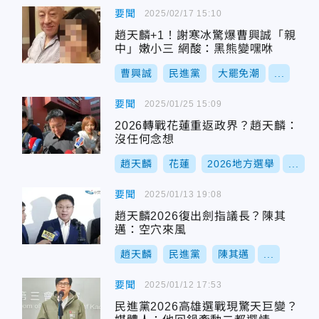
要聞
2025/02/17 15:10
趙天麟+1！謝寒冰驚爆曹興誠「親
中」嫩小三 網酸：黑熊變嘿咻
曹興誠
民進黨
大罷免潮
...
要聞
2025/01/25 15:09
2026轉戰花蓮重返政界？趙天麟：
沒任何念想
趙天麟
花蓮
2026地方選舉
...
要聞
2025/01/13 19:08
趙天麟2026復出劍指議長？陳其
邁：空穴來風
趙天麟
民進黨
陳其邁
...
要聞
2025/01/12 17:53
民進黨2026高雄選戰現驚天巨變？