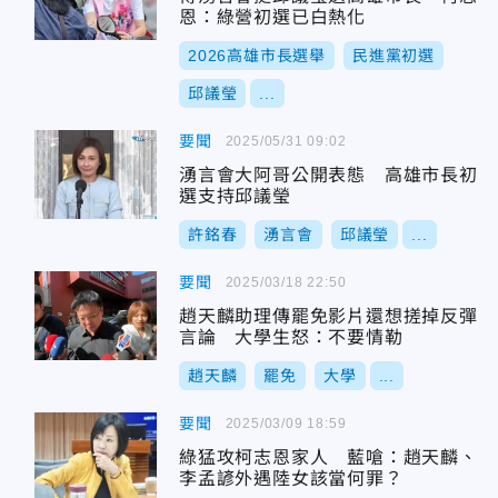
恩：綠營初選已白熱化
2026高雄市長選舉
民進黨初選
邱議瑩
...
要聞
2025/05/31 09:02
湧言會大阿哥公開表態 高雄市長初
選支持邱議瑩
許銘春
湧言會
邱議瑩
...
要聞
2025/03/18 22:50
趙天麟助理傳罷免影片還想搓掉反彈
言論 大學生怒：不要情勒
趙天麟
罷免
大學
...
要聞
2025/03/09 18:59
綠猛攻柯志恩家人 藍嗆：趙天麟、
李孟諺外遇陸女該當何罪？