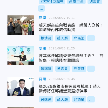
2026地方選戰
高雄市長
湧言會
...
要聞
2025/06/27 10:11
趙天麟高雄內戰表態 媒體人分析：
賴清德內部威信動搖
賴清德
趙天麟
邱議瑩
...
要聞
2025/06/26 11:25
陳其邁任邱議瑩競選總部主委？ 許
智傑、賴瑞隆齊聲闢謠
賴瑞隆
湧言會
許智傑
...
要聞
2025/06/25 20:45
綠2026高雄市長選戰震撼彈！趙天
麟傳將任邱議瑩競選總幹事
民進黨
趙天麟
邱議瑩
...