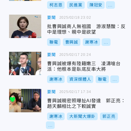
柯志恩
民進黨
陳冠安
...
要聞
2025/02/18 23:02
批曹興誠商人無祖國 游淑慧酸：反
中是理想、親中是欲望
聯電
曹興誠
謝寒冰
...
要聞
2025/02/17 20:24
曹興誠被爆有陸籍嫩三 凌濤嗆台
派：他根本是臥底反串大將
謝寒冰
資深媒體人
聯電
...
要聞
2025/02/17 17:34
曹興誠親密照曝扯AI發達 郭正亮：
趙天麟相比之下較誠實
謝寒冰
大新聞大爆卦
郭正亮
...