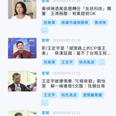
要聞
2026/05/28 17:49
黃偵琳酒駕退選轉任「友訊科技」獨
董 王鴻薇酸：有黨證就OK
民進黨
高雄市議員選舉
黃偵琳
...
要聞
2026/03/05 22:24
影/王定宇是「感情路上的CP值王
者」 侯漢廷諷：當不了台南王就當
台南小王
民進黨
王定宇
桃色風波
...
要聞
2026/03/04 22:56
王定宇被爆情牽「E級新歡」劉怡
萱 蘇一峰連發5文酸：性賴台灣
王定宇
桃色風波
愛爾麗集團
...
要聞
2026/03/04 10:21