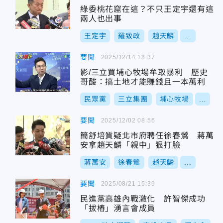
綠委桃花窟在這？不只王定宇還有這
兩人也出事
王定宇
羅致政
趙天麟
...
要聞
2025/12/14 18:37
影/三立買埔心牧場牟取暴利 歷史
哥酸：搞土地才能賺錢且一本萬利
民眾黨
三立集團
埔心牧場
...
要聞
2025/12/02 08:56
簡舒培質疑北市府聘任徐春鶯 蔣萬
安拿趙天麟「親中」狠打臉
蔣萬安
徐春鶯
趙天麟
...
要聞
2025/08/21 15:39
民進黨高雄內戰激化 許智傑成功
「拔樁」湧言會成員