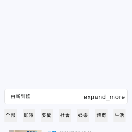
全部
即時
要聞
社會
娛樂
體育
生活