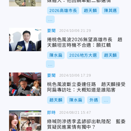
媒體人：他回鍋牽動二都選情
2026高雄市長
趙天麟
陳其邁
...
要聞
2024/10/06 21:29
捲桃色風波2026無望高雄市長 趙
天麟坦言時機不合適：願扛轎
陳水扁
2026地方大選
趙天麟
...
要聞
2024/10/06 17:29
桃色風波斷立委連任路 趙天麟接受
阿扁專訪吐：大概知道是誰陷害
趙天麟
陳水扁
外遇
...
即時
2024/08/21 15:47
綠喊防滲透李孟諺卻出軌陸配 藍委
質疑民進黨情有獨中？