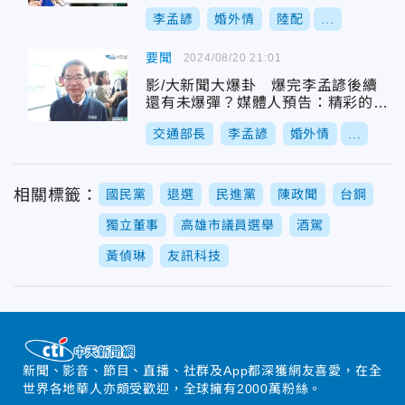
李孟諺
婚外情
陸配
...
要聞
2024/08/20 21:01
影/大新聞大爆卦 爆完李孟諺後續
還有未爆彈？媒體人預告：精彩的還
在後頭
交通部長
李孟諺
婚外情
...
相關標籤：
國民黨
退選
民進黨
陳政聞
台鋼
獨立董事
高雄市議員選舉
酒駕
黃偵琳
友訊科技
新聞、影音、節目、直播、社群及App都深獲網友喜愛，在全
世界各地華人亦頗受歡迎，全球擁有2000萬粉絲。