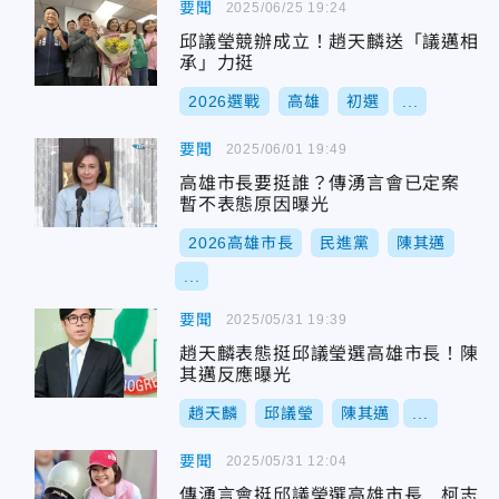
要聞
2025/06/25 19:24
邱議瑩競辦成立！趙天麟送「議邁相
承」力挺
2026選戰
高雄
初選
...
要聞
2025/06/01 19:49
高雄市長要挺誰？傳湧言會已定案
暫不表態原因曝光
2026高雄市長
民進黨
陳其邁
...
要聞
2025/05/31 19:39
趙天麟表態挺邱議瑩選高雄市長！陳
其邁反應曝光
趙天麟
邱議瑩
陳其邁
...
要聞
2025/05/31 12:04
傳湧言會挺邱議瑩選高雄市長 柯志