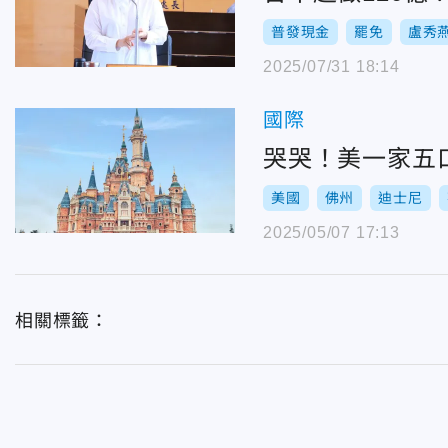
普發現金
罷免
盧秀
2025/07/31 18:14
國際
哭哭！美一家五
美國
佛州
迪士尼
2025/05/07 17:13
相關標籤：