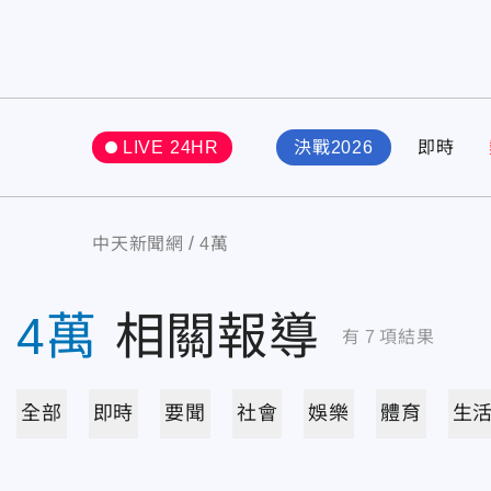
LIVE 24HR
決戰2026
即時
中天新聞網
4萬
4萬
相關報導
有
7
項結果
全部
即時
要聞
社會
娛樂
體育
生