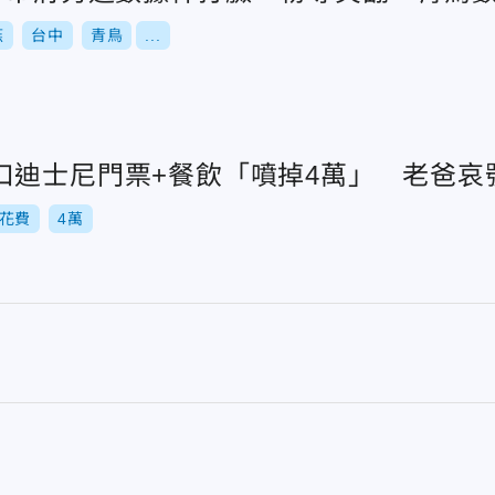
燕
台中
青鳥
...
口迪士尼門票+餐飲「噴掉4萬」 老爸哀
花費
4萬