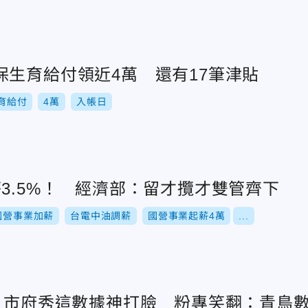
保生育給付領近4萬 還有17筆津貼
育給付
4萬
入帳日
3.5%！ 經濟部：留才攬才雙管齊下
國營事業加薪
台電中油調薪
國營事業起薪4萬
...
億？市府秀這數據神打臉 粉專笑翻：青鳥