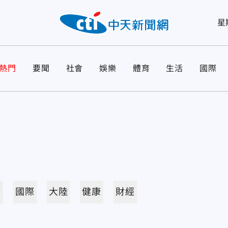
星
熱門
要聞
社會
娛樂
體育
生活
國際
活
國際
大陸
健康
財經