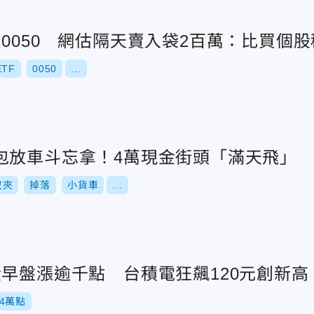
0050 網估隔天賣入袋2百萬：比買個股
ETF
0050
...
包放車斗忘拿！4萬現金街頭「滿天飛」
皮夾
掉落
小貨車
...
股早盤漲逾千點 台積電狂飆120元創新高
4萬點