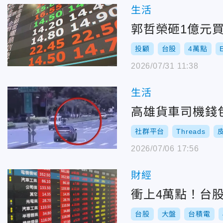
生活
郭哲榮砸1億元買
投顧
台股
4萬點
2026/07/31 11:38
生活
高雄貨車司機錢
社群平台
Threads
2026/07/06 17:56
財經
衝上4萬點！台
台股
大盤
台積電