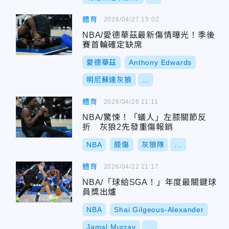
體育
2026/04/27 15:02
NBA/愛德華茲最新傷情曝光！季後
賽首輪確定缺席
愛德華茲
Anthony Edwards
明尼蘇達灰狼
...
體育
2026/04/26 11:11
NBA/驚悚！「蟻人」左膝關節反
折 灰狼2先發重傷報銷
NBA
膝傷
灰狼隊
...
體育
2026/04/22 11:17
NBA/「球給SGA！」年度最關鍵球
員獎出爐
NBA
Shai Gilgeous-Alexander
Jamal Murray
...