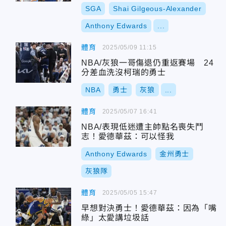
SGA
Shai Gilgeous-Alexander
Anthony Edwards
...
體育
2025/05/09 11:15
NBA/灰狼一哥傷退仍重返賽場 24
分差血洗沒柯瑞的勇士
NBA
勇士
灰狼
...
體育
2025/05/07 16:41
NBA/表現低迷遭主帥點名喪失鬥
志！愛德華茲：可以怪我
Anthony Edwards
金州勇士
灰狼隊
體育
2025/05/05 15:47
早想對決勇士！愛德華茲：因為「嘴
綠」太愛講垃圾話