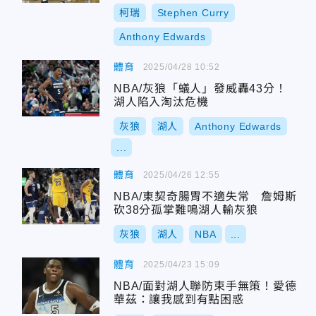
柯瑞
Stephen Curry
Anthony Edwards
體育
2025/04/28 10:52
NBA/灰狼「蟻人」發威轟43分！
湖人陷入淘汰危機
灰狼
湖人
Anthony Edwards
...
體育
2025/04/26 12:55
NBA/東契奇腸胃不適失常 詹姆斯
砍38分孤掌難鳴湖人輸灰狼
灰狼
湖人
NBA
...
體育
2025/04/23 15:09
NBA/面對湖人聯防束手無策！愛德
華茲：讓我感到有點困惑