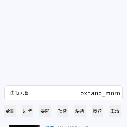
全部
即時
要聞
社會
娛樂
體育
生活