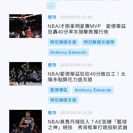
...
體育
2026/02/21 15:40
NBA/才剛拿明星賽MVP 愛德華茲
狂轟40分率灰狼擊敗獨行俠
明尼蘇達灰狼
明尼蘇達灰狼隊
Anthony Edwards
體育
2025/12/09 15:06
NBA/愛德華茲狂砍40分做白工！太
陽多點開花力退灰狼
愛德華茲
Anthony Edwards
明尼蘇達灰狼
體育
2025/10/18 15:08
NBA/真喬丹接班人？AE苦練「籃球
之神」絕技 秀背框單打跳投新武器