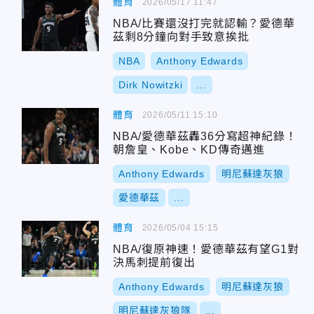
體育
2026/05/17 11:47
NBA/比賽還沒打完就認輸？愛德華
茲剩8分鐘向對手致意挨批
NBA
Anthony Edwards
Dirk Nowitzki
...
體育
2026/05/11 15:10
NBA/愛德華茲轟36分寫超神紀錄！
朝詹皇、Kobe、KD傳奇邁進
Anthony Edwards
明尼蘇達灰狼
愛德華茲
...
體育
2026/05/04 15:15
NBA/復原神速！愛德華茲有望G1對
決馬刺提前復出
Anthony Edwards
明尼蘇達灰狼
明尼蘇達灰狼隊
...