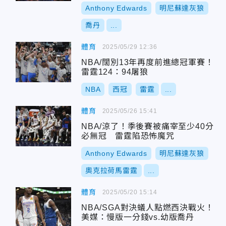
Anthony Edwards
明尼蘇達灰狼
喬丹
...
體育
2025/05/29 12:36
NBA/闊別13年再度前進總冠軍賽！
雷霆124：94屠狼
NBA
西冠
雷霆
...
體育
2025/05/26 15:41
NBA/涼了！季後賽被痛宰至少40分
必無冠 雷霆陷恐怖魔咒
Anthony Edwards
明尼蘇達灰狼
奧克拉荷馬雷霆
...
體育
2025/05/20 15:14
NBA/SGA對決蟻人點燃西決戰火！
美媒：慢版一分錢vs.幼版喬丹