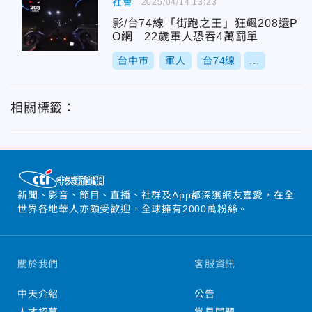
社會
2025/04/14 13:23
影/台74線「街跑之王」狂飆208還P
O網 22歲軍人恐吞4萬罰單
台中市
軍人
台74線
...
相關標籤：
新聞、影音、節目、直播、社群及App都深獲網友喜愛，在全
世界各地華人亦頗受歡迎，全球擁有2000萬粉絲。
關於我們
客服資訊
中天介紹
公告