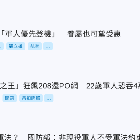
推「軍人優先登機」 眷屬也可望受惠
凱
顧立雄
航空
...
跑之王」狂飆208還PO網 22歲軍人恐吞
開罰
吊扣牌照
...
軍法？ 國防部：非現役軍人不受軍法約