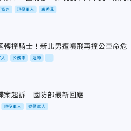
事審判
現役軍人
盧秀燕
迴轉撞騎士！新北男遭噴飛再撞公車命危
軍人
公務車
迴轉
...
諜案起訴 國防部最新回應
現役軍人
退役軍人