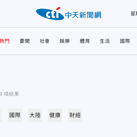
星
熱門
要聞
社會
娛樂
體育
生活
國際
9
項結果
活
國際
大陸
健康
財經