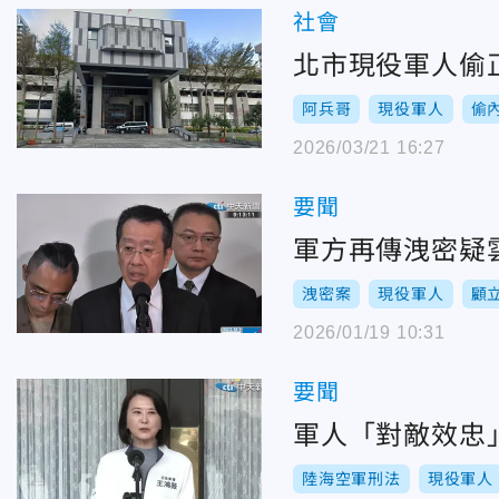
社會
北市現役軍人偷
阿兵哥
現役軍人
偷
2026/03/21 16:27
要聞
軍方再傳洩密疑
洩密案
現役軍人
顧
2026/01/19 10:31
要聞
軍人「對敵效忠
陸海空軍刑法
現役軍人