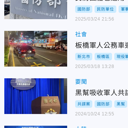
國防部
民防單位
軍
2025/03/24 21:56
社會
板橋軍人公務車
新北市
板橋區
現役
2025/03/18 13:28
要聞
黑幫吸收軍人共
共諜案
國防部
黑幫
2024/10/24 12:55