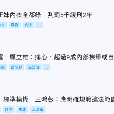
正妹內衣全都錄 判罰5千緩刑2年
內衣
竊盜
判決
...
雲 顧立雄：痛心、超過9成內部檢舉或
立雄
國防部
立法院
...
」標準模糊 王鴻薇：應明確規範違法範
效忠
觸法
王鴻薇