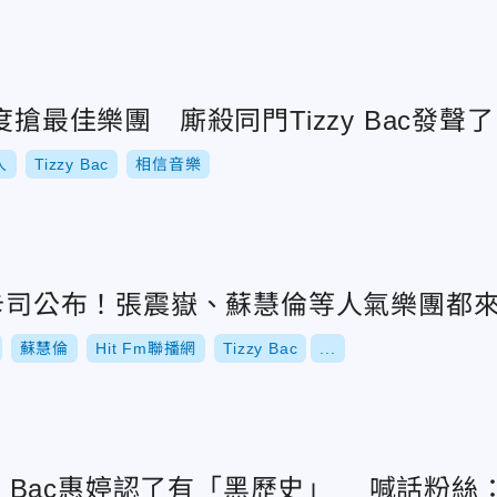
度搶最佳樂團 廝殺同門Tizzy Bac發聲了
人
Tizzy Bac
相信音樂
獎卡司公布！張震嶽、蘇慧倫等人氣樂團都
蘇慧倫
Hit Fm聯播網
Tizzy Bac
...
zzy Bac惠婷認了有「黑歷史」 喊話粉