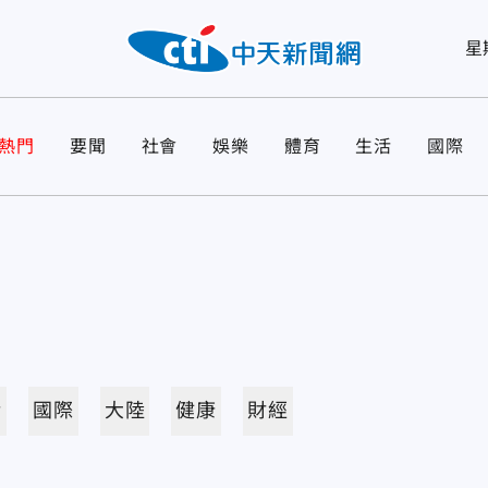
星
熱門
要聞
社會
娛樂
體育
生活
國際
活
國際
大陸
健康
財經