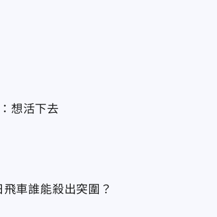
喊：想活下去
落日飛車誰能殺出突圍？