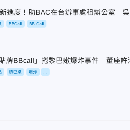
炸案最新進度！助BAC在台辦事處租辦公室
嫩
BBCall
BB Call
貼牌BBcall」捲黎巴嫩爆炸事件 董座
站
黎巴嫩
爆炸
...