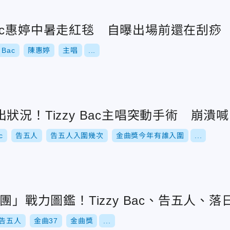
y Bac惠婷中暑走紅毯 自曝出場前還在刮痧
 Bac
陳惠婷
主唱
...
狀況！Tizzy Bac主唱突動手術 崩潰
c
告五人
告五人入圍幾次
金曲獎今年有誰入圍
...
樂團」戰力圖鑑！Tizzy Bac、告五人、
告五人
金曲37
金曲獎
...