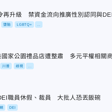
令再升級 禁資金流向推廣性別認同與DE
墮胎
LGBTQ+
...
！美國家公園禮品店遭整肅 多元平權相關
川普
歧視
...
DEI職員休假、裁員 大批人恐丟飯碗
統
DEI