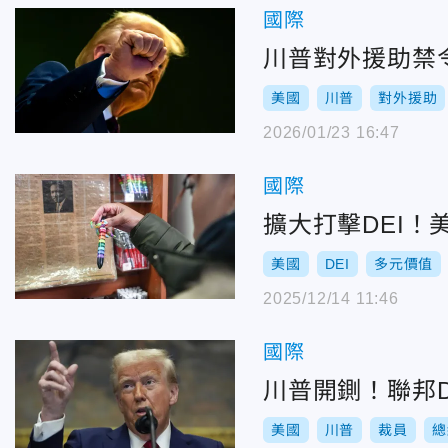
國際
川普對外援助禁
美國
川普
對外援助
2026/01/23 16:47
國際
擴大打擊DEI
美國
DEI
多元價值
2025/12/14 11:46
國際
川普開鍘！聯邦
美國
川普
裁員
總