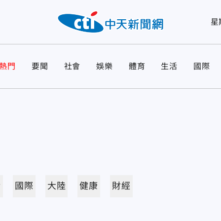
星
熱門
要聞
社會
娛樂
體育
生活
國際
活
國際
大陸
健康
財經