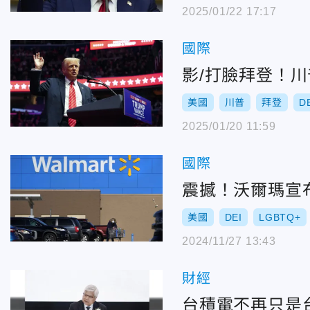
2025/01/22 17:17
國際
影/打臉拜登！川
美國
川普
拜登
D
2025/01/20 11:59
國際
震撼！沃爾瑪宣
美國
DEI
LGBTQ+
2024/11/27 13:43
財經
台積電不再只是