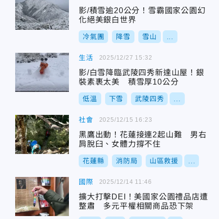
影/積雪逾20公分！雪霸國家公園幻
化絕美銀白世界
冷氣團
降雪
雪山
...
生活
2025/12/27 15:32
影/白雪降臨武陵四秀新達山屋！銀
裝素裹太美 積雪厚10公分
低溫
下雪
武陵四秀
...
社會
2025/12/15 16:23
黑鷹出動！花蓮接連2起山難 男右
肩脫臼、女體力撐不住
花蓮縣
消防局
山區救援
...
國際
2025/12/14 11:46
擴大打擊DEI！美國家公園禮品店遭
整肅 多元平權相關商品恐下架