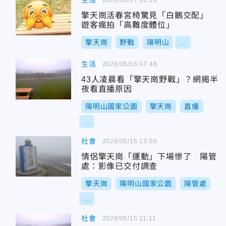
生活
擎天崗活春宮椅驚見「白鵝交配」
遊客瘋拍「高難度體位」
擎天崗
野戰
陽明山
...
生活
2026/05/16 07:48
43人凌晨看「擎天崗野戰」？網揭半
夜看直播原因
陽明山國家公園
擎天崗
直播
...
社會
2026/05/15 13:50
情侶擎天崗「運動」下場慘了 陽管
處：影像已交付調查
擎天崗
陽明山國家公園
陽管處
...
社會
2026/05/15 11:11