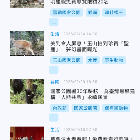
明連假免費導覽限額20名
雪霸國家公園
觀霧
霧社櫻王
...
生活
2026/02/24 14:30
美到令人屏息！玉山拍到珍貴「聖
鹿」 夢幻畫面曝光
玉山國家公園
水鹿
野生動物
...
要聞
2026/02/20 16:58
國家公園署30年耕耘 為臺灣黑熊建
構「人熊共榮」永續願景
內政部
國家公園署
保育類動物
...
生活
2026/02/18 07:30
苗栗汶水走春趣！免費看泰雅歌舞、