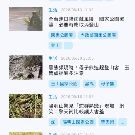
生活
2026/06/13 11:33
全台連日降雨藏風險 國家公園署
籲：必要時應取消登山
國家公園署
內政部國家公園署
登山
...
生活
2026/05/30 15:05
黑熊頻現蹤！母子熊追趕登山客 玉
管處提醒多注意
玉山國家公園
黑熊
母子熊
生活
2026/05/18 16:53
陽明山驚見「蛇群熱戀」現場 網
笑：擎天崗比較讓人害羞
蛇
陽明山國家公園
擎天崗
...
2026/05/17 16:20