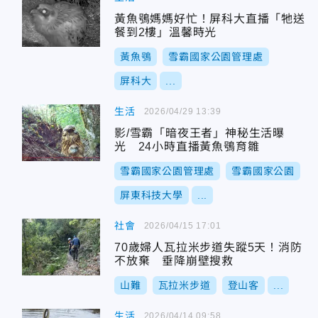
黃魚鴞媽媽好忙！屏科大直播「牠送
餐到2樓」溫馨時光
黃魚鴞
雪霸國家公園管理處
屏科大
...
生活
2026/04/29 13:39
影/雪霸「暗夜王者」神秘生活曝
光 24小時直播黃魚鴞育雛
雪霸國家公園管理處
雪霸國家公園
屏東科技大學
...
社會
2026/04/15 17:01
70歲婦人瓦拉米步道失蹤5天！消防
不放棄 垂降崩壁搜救
山難
瓦拉米步道
登山客
...
生活
2026/04/14 09:58