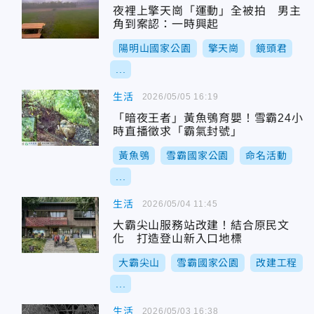
夜裡上擎天崗「運動」全被拍 男主
角到案認：一時興起
陽明山國家公園
擎天崗
鏡頭君
...
生活
2026/05/05 16:19
「暗夜王者」黃魚鴞育嬰！雪霸24小
時直播徵求「霸氣封號」
黃魚鴞
雪霸國家公園
命名活動
...
生活
2026/05/04 11:45
大霸尖山服務站改建！結合原民文
化 打造登山新入口地標
大霸尖山
雪霸國家公園
改建工程
...
生活
2026/05/03 16:38