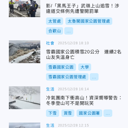
影/「黑馬王子」武嶺上山追雪！涉
違道交條例先遭警開罰單
太管處
太魯閣國家公園管理處
合歡山
...
社會
2025/12/28 18:10
雪霸國家公園積雪20公分 連續2名
山友失溫身亡
雪霸國家公園
大學
雪霸國家公園管理處
...
生活
2025/12/28 16:14
冷氣團南下衝高山！資深嚮導警告：
冬季登山可不是開玩笑
下雪
賞雪
國家公園署
...
生活
2025/12/28 12:15