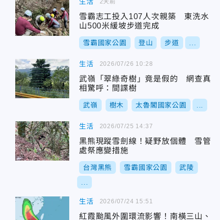
生活
2天前
雪霸志工投入107人次親築 東洗水
山500米緩坡步道完成
雪霸國家公園
登山
步道
...
生活
2026/07/26 10:28
武嶺「翠綠奇樹」竟是假的 網查真
相驚呼：間諜樹
武嶺
樹木
太魯閣國家公園
...
生活
2026/07/25 14:37
黑熊現蹤雪劍線！疑野放個體 雪管
處祭應變措施
台灣黑熊
雪霸國家公園
武陵
...
生活
2026/07/24 15:51
紅霞颱風外圍環流影響！南橫三山、