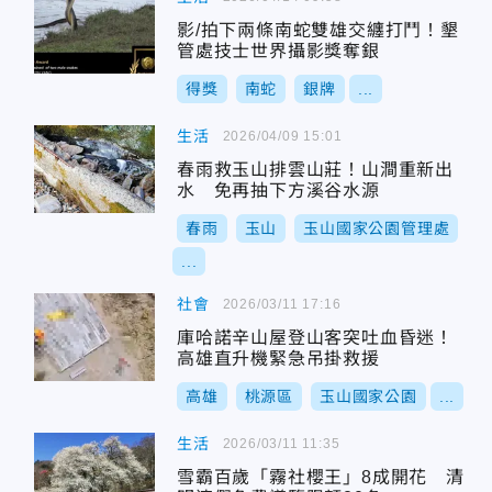
影/拍下兩條南蛇雙雄交纏打鬥！墾
管處技士世界攝影獎奪銀
得獎
南蛇
銀牌
...
生活
2026/04/09 15:01
春雨救玉山排雲山莊！山澗重新出
水 免再抽下方溪谷水源
春雨
玉山
玉山國家公園管理處
...
社會
2026/03/11 17:16
庫哈諾辛山屋登山客突吐血昏迷！
高雄直升機緊急吊掛救援
高雄
桃源區
玉山國家公園
...
生活
2026/03/11 11:35
雪霸百歲「霧社櫻王」8成開花 清