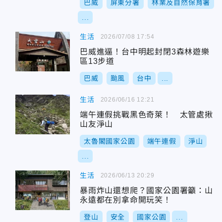
巴威
屏東分署
林業及自然保育署
...
生活
2026/07/08 17:54
巴威進逼！台中明起封閉3森林遊樂
區13步道
巴威
颱風
台中
...
生活
2026/06/16 12:21
端午連假挑戰黑色奇萊！ 太管處揪
山友淨山
太魯閣國家公園
端午連假
淨山
...
生活
2026/06/13 20:29
暴雨炸山還想爬？國家公園署籲：山
永遠都在別拿命開玩笑！
登山
安全
國家公園
...