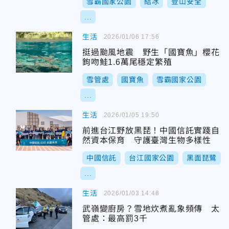
雪霸國家公園
結冰
登山安全
...
生活
2026/01/06 17:56
挺過颱風地震 野生「國寶魚」櫻花
鉤吻鮭1.6萬尾穩定繁殖
雪管處
國寶魚
雪霸國家公園
...
生活
2026/01/05 19:50
前進台江野放黑琵！中國信託實踐自
然資本保育 守護臺灣生物多樣性
中國信託
台江國家公園
黑面琵鷺
...
生活
2026/01/03 14:48
武嶺變廚房？雪地炊煮亂象頻傳 太
管處：最高罰3千