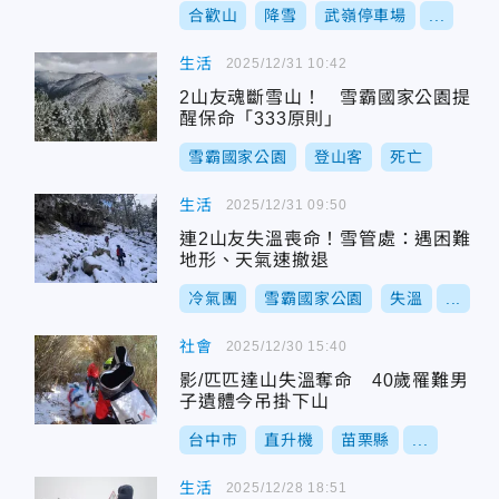
合歡山
降雪
武嶺停車場
...
生活
2025/12/31 10:42
2山友魂斷雪山！ 雪霸國家公園提
醒保命「333原則」
雪霸國家公園
登山客
死亡
生活
2025/12/31 09:50
連2山友失溫喪命！雪管處：遇困難
地形、天氣速撤退
冷氣團
雪霸國家公園
失溫
...
社會
2025/12/30 15:40
影/匹匹達山失溫奪命 40歲罹難男
子遺體今吊掛下山
台中市
直升機
苗栗縣
...
生活
2025/12/28 18:51