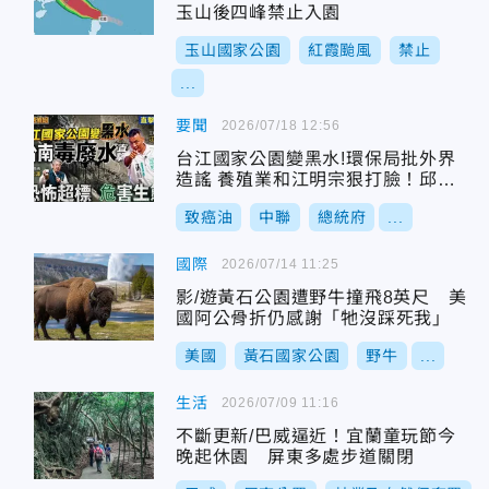
玉山後四峰禁止入園
玉山國家公園
紅霞颱風
禁止
...
要聞
2026/07/18 12:56
台江國家公園變黑水!環保局批外界
造謠 養殖業和江明宗狠打臉！邱淑
媞：不把食安管好你才阿共派來
致癌油
中聯
總統府
...
國際
2026/07/14 11:25
影/遊黃石公園遭野牛撞飛8英尺 美
國阿公骨折仍感謝「牠沒踩死我」
美國
黃石國家公園
野牛
...
生活
2026/07/09 11:16
不斷更新/巴威逼近！宜蘭童玩節今
晚起休園 屏東多處步道關閉