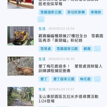
逛老街採草莓
雪霸國家公園
原住民歌舞
泰雅族
...
生活
2026/01/22 16:58
觀霧蝙蝠種類擁27種冠全台 雪霸園
區再添「黃頸蝠」新紀錄
雪管處
雪霸國家公園
觀霧
...
生活
2026/01/21 08:30
墾丁梅花鹿過多！ 墾管處首辦獵人
訓練課程捕捉圈養
墾丁
墾丁國家公園
梅花鹿
...
生活
2026/01/19 15:37
玉山東部園區瓦拉米步道尋寶活動
1/24登場