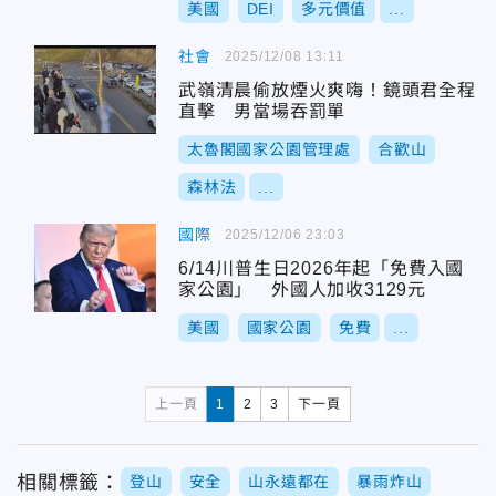
美國
DEI
多元價值
...
社會
2025/12/08 13:11
武嶺清晨偷放煙火爽嗨！鏡頭君全程
直擊 男當場吞罰單
太魯閣國家公園管理處
合歡山
森林法
...
國際
2025/12/06 23:03
6/14川普生日2026年起「免費入國
家公園」 外國人加收3129元
美國
國家公園
免費
...
上一頁
1
2
3
下一頁
相關標籤：
登山
安全
山永遠都在
暴雨炸山