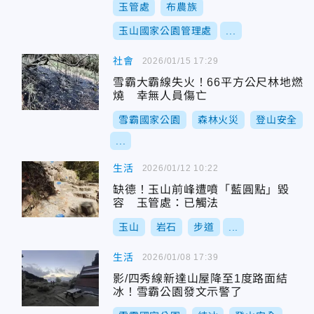
玉管處
布農族
玉山國家公園管理處
...
社會
2026/01/15 17:29
雪霸大霸線失火！66平方公尺林地燃
燒 幸無人員傷亡
雪霸國家公園
森林火災
登山安全
...
生活
2026/01/12 10:22
缺德！玉山前峰遭噴「藍圓點」毀
容 玉管處：已觸法
玉山
岩石
步道
...
生活
2026/01/08 17:39
影/四秀線新達山屋降至1度路面結
冰！雪霸公園發文示警了