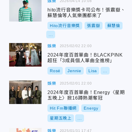
娛樂
2026/04/14 10:08
hito流行音樂獎卡司公布！張震嶽、
蘇慧倫等人氣樂團都來了
Hito流行音樂獎
張震嶽
蘇慧倫
...
娛樂
2025/02/02 22:00
2024年度百首單曲！BLACKPINK
超狂「3成員個人單曲全進榜」
Rosé
Jennie
Lisa
...
娛樂
2025/02/01 22:00
2024年度百首單曲！Energy〈星期
五晚上〉掀16蹲熱潮奪冠
Hit Fm聯播網
Energy
星期五晚上
...
娛樂
2025/01/31 17:47