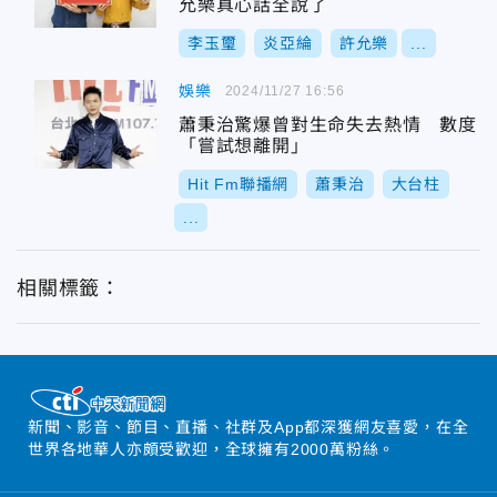
允樂真心話全說了
李玉璽
炎亞綸
許允樂
...
娛樂
2024/11/27 16:56
蕭秉治驚爆曾對生命失去熱情 數度
「嘗試想離開」
Hit Fm聯播網
蕭秉治
大台柱
...
相關標籤：
新聞、影音、節目、直播、社群及App都深獲網友喜愛，在全
世界各地華人亦頗受歡迎，全球擁有2000萬粉絲。