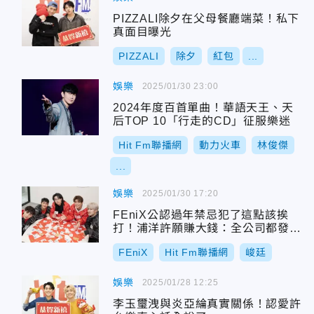
PIZZALI除夕在父母餐廳端菜！私下
真面目曝光
PIZZALI
除夕
紅包
...
娛樂
2025/01/30 23:00
2024年度百首單曲！華語天王、天
后TOP 10「行走的CD」征服樂迷
Hit Fm聯播網
動力火車
林俊傑
...
娛樂
2025/01/30 17:20
FEniX公認過年禁忌犯了這點該挨
打！浦洋許願賺大錢：全公司都發紅
包
FEniX
Hit Fm聯播網
峻廷
娛樂
2025/01/28 12:25
李玉璽洩與炎亞綸真實關係！認愛許