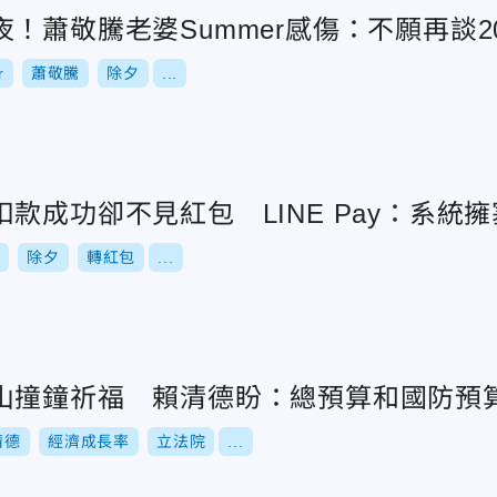
！蕭敬騰老婆Summer感傷：不願再談20
r
蕭敬騰
除夕
...
款成功卻不見紅包 LINE Pay：系統擁
包
除夕
轉紅包
...
山撞鐘祈福 賴清德盼：總預算和國防預
清德
經濟成長率
立法院
...