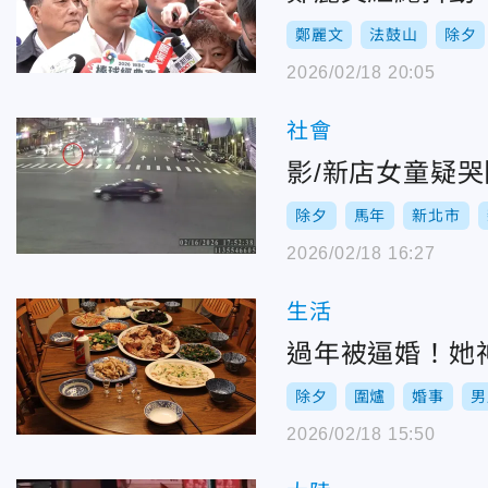
鄭麗文
法鼓山
除夕
2026/02/18 20:05
社會
影/新店女童疑
除夕
馬年
新北市
2026/02/18 16:27
生活
過年被逼婚！她
除夕
圍爐
婚事
男
2026/02/18 15:50