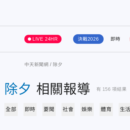
LIVE 24HR
決戰2026
即時
中天新聞網
除夕
除夕
相關報導
有
156
項結果
全部
即時
要聞
社會
娛樂
體育
生