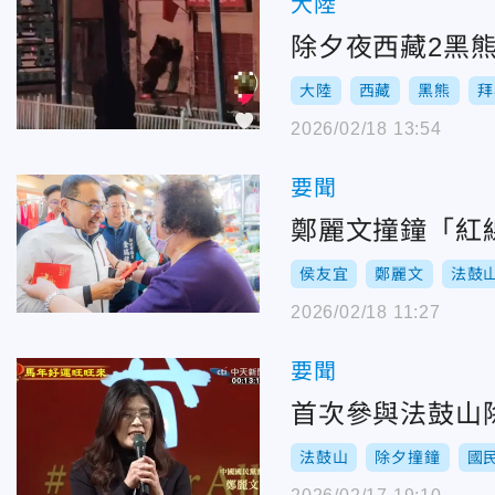
大陸
除夕夜西藏2黑
大陸
西藏
黑熊
拜
2026/02/18 13:54
要聞
鄭麗文撞鐘「紅
侯友宜
鄭麗文
法鼓
2026/02/18 11:27
要聞
首次參與法鼓山
法鼓山
除夕撞鐘
國