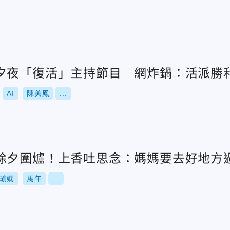
夕夜「復活」主持節目 網炸鍋：活派勝
AI
陳美鳳
...
除夕圍爐！上香吐思念：媽媽要去好地方
瑜嫻
馬年
...