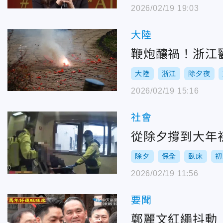
2026/02/19 19:03
大陸
鞭炮釀禍！浙江
大陸
浙江
除夕夜
2026/02/19 15:16
社會
從除夕撐到大年
除夕
保全
臥床
初
2026/02/19 11:56
要聞
鄭麗文紅繩抖動