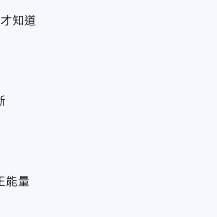
音才知道
斷
正能量