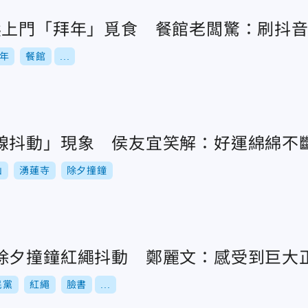
熊上門「拜年」覓食 餐館老闆驚：刷抖
年
餐館
...
線抖動」現象 侯友宜笑解：好運綿綿不
山
湧蓮寺
除夕撞鐘
除夕撞鐘紅繩抖動 鄭麗文：感受到巨大
民黨
紅繩
臉書
...