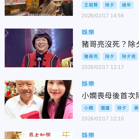
王祖賢
除夕
過年
2026/02/17 14:56
娛樂
豬哥亮沒死？除
豬哥亮
除夕
除夕夜
2026/02/17 12:17
娛樂
小嫻喪母後首次
小嫻
圍爐
除夕
黃
2026/02/17 12:10
娛樂