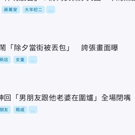
蔣萬安
大年初二
...
哭鬧「除夕當街被丟包」 誇張畫面曝
新店
女童
...
神回「男朋友跟他老婆在圍爐」全場閉嘴
朋友
親戚
...