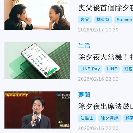
喪父後首個除夕夜
喪父
林有慧
Summe
2026/02/17 10:39
生活
除夕夜大當機！扣
LINE Pay
LINE
紅
2026/02/16 23:02
要聞
除夕夜出席法鼓
法鼓山
除夕撞鐘
賴
2026/02/16 22:30