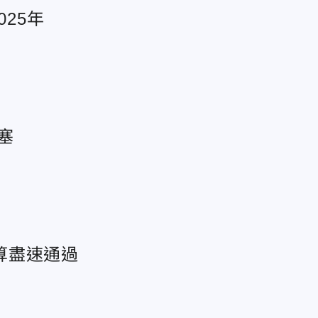
25年
塞
算盡速通過