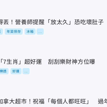
得丟！營養師提醒「放太久」恐吃壞肚子
菜
年菜保存
冰箱
...
「7生肖」超好運 刮刮樂財神方位曝
樂透
好運
...
加拿大超市！祝福「每個人都旺旺」 過