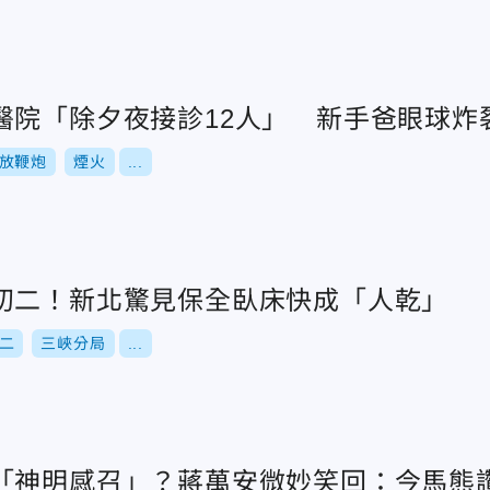
醫院「除夕夜接診12人」 新手爸眼球炸
放鞭炮
煙火
...
初二！新北驚見保全臥床快成「人乾」
二
三峽分局
...
「神明感召」？蔣萬安微妙笑回：今馬熊