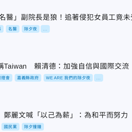
科名醫」副院長是狼！追著侵犯女員工竟未
科
名醫
除夕夜
...
Taiwan 賴清德：加強自信與國際交流
灣燈會
嘉義縣政府
WE ARE 我們的除夕夜
...
 鄭麗文喊「以己為薪」：為和平而努力
國民黨
除夕撞鐘