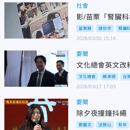
社會
影/苗栗「腎臟
苗栗縣
頭份市
腎臟
2026/03/30 15:16
要聞
文化總會英文改稱
文化總會
賴清德
台
2026/03/17 17:05
要聞
除夕夜撞鐘抖繩
鄭麗文
法鼓山
新年