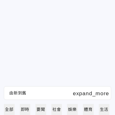
全部
即時
要聞
社會
娛樂
體育
生活