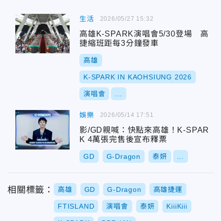
生活
2026/05/27 15:32
高雄K-SPARK演唱會5/30登場 高
捷縮班距每3分鐘發車
高雄
K-SPARK IN KAOHSIUNG 2026
演唱會
...
娛樂
2026/05/14 17:51
影/GD親喊：快點來高雄！K-SPAR
K 4萬張完售後宣布釋票
GD
G-Dragon
泰妍
...
相關標籤：
高雄
GD
G-Dragon
高雄捷運
FTISLAND
演唱會
泰妍
KiiiKiii