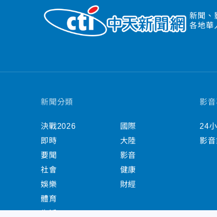
新聞、
各地華
新聞分類
影音
決戰2026
國際
24
即時
大陸
影音
要聞
影音
社會
健康
娛樂
財經
體育
生活