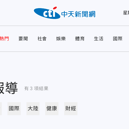
星
熱門
要聞
社會
娛樂
體育
生活
國際
報導
有
3
項結果
活
國際
大陸
健康
財經