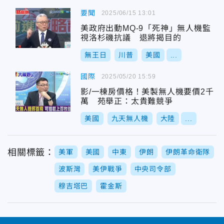
要聞
2025/06/15 13:01
美政府出動MQ-9「死神」無人機監
視洛杉磯抗議 退將揭目的
無王日
川普
美國
...
國際
2025/05/20 15:59
影/一棟房價格！美製無人機要價2千
萬 苑舉正：太貴難競爭
美國
九天無人機
大陸
...
相關標籤：
美軍
美國
中東
伊朗
伊朗革命衛隊
波斯灣
美伊戰爭
中央司令部
穆吉塔巴
霍金斯