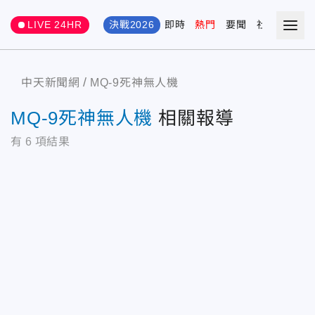
LIVE 24HR
決戰2026
即時
熱門
要聞
社會
娛樂
中天新聞網
MQ-9死神無人機
MQ-9死神無人機
相關報導
有
6
項結果