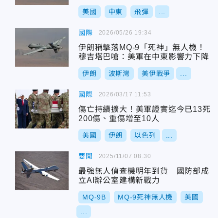
美國
中東
飛彈
...
國際
2026/05/26 19:34
伊朗稱擊落MQ-9「死神」無人機！
穆吉塔巴嗆：美軍在中東影響力下降
伊朗
波斯灣
美伊戰爭
...
國際
2026/03/17 11:53
傷亡持續擴大！美軍證實迄今已13死
200傷、重傷增至10人
美國
伊朗
以色列
...
要聞
2025/11/07 08:30
最強無人偵查機明年到貨 國防部成
立AI辦公室建構新戰力
MQ-9B
MQ-9死神無人機
美國
...