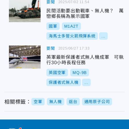
要聞
2025/07/02 11:54
民間活動要出動戰車、無人機？ 萬
巒鄉長稱為展示國軍
國軍
M1A2T
海馬士多管火箭飛彈系統
...
要聞
2025/06/27 17:33
英軍最新保護者式無人機成軍 可執
行30小時長程任務
英國空軍
MQ-9B
保護者式無人機
...
相關標籤：
空軍
無人機
返台
通用原子公司