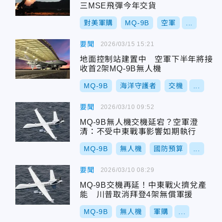
三MSE飛彈今年交貨
對美軍購
MQ-9B
空軍
...
要聞
2026/03/15 15:21
地面控制站建置中 空軍下半年將接
收首2架MQ-9B無人機
MQ-9B
海洋守護者
交機
...
要聞
2026/03/10 09:52
MQ-9B無人機交機延宕？空軍澄
清：不受中東戰事影響如期執行
MQ-9B
無人機
國防預算
...
要聞
2026/03/10 08:29
MQ-9B交機再延！中東戰火擠兌產
能 川普取消拜登4架無償軍援
MQ-9B
無人機
軍購
...