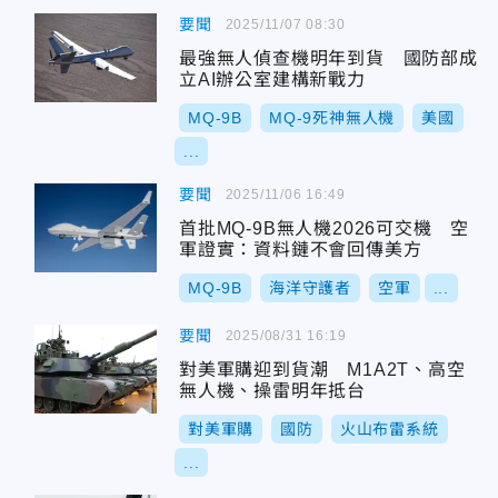
要聞
2025/11/07 08:30
最強無人偵查機明年到貨 國防部成
立AI辦公室建構新戰力
MQ-9B
MQ-9死神無人機
美國
...
要聞
2025/11/06 16:49
首批MQ-9B無人機2026可交機 空
軍證實：資料鏈不會回傳美方
MQ-9B
海洋守護者
空軍
...
要聞
2025/08/31 16:19
對美軍購迎到貨潮 M1A2T、高空
無人機、操雷明年抵台
對美軍購
國防
火山布雷系統
...