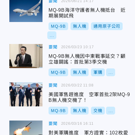
要聞
2026/06/21 14:17
MQ-9B海洋守護者無人機抵台 近
期展開試飛
MQ-9B
無人機
通用原子公司
...
要聞
2026/03/23 10:17
MQ-9B無人機因中東戰事延交？顧
立雄闢謠：首批第3季交機
MQ-9B
無人機
軍購
...
要聞
2026/03/22 11:08
美國軍售趕進度 空軍首批2架MQ-9
B無人機交機了！
MQ-9B
無人機
交機
...
要聞
2026/03/16 16:11
對美軍購進度 軍方證實：102枚愛