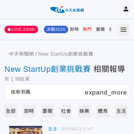
LIVE 24HR
決戰2026
即時
熱門
要聞
社會
娛樂
中天新聞網
New StartUp創業挑戰賽
New StartUp創業挑戰賽
相關報導
有
1
項結果
全部
即時
要聞
社會
娛樂
體育
生活
生活
2025/10/21 17:47