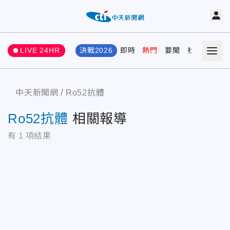
LIVE 24HR
決戰2026
即時
熱門
要聞
社會
娛樂
中天新聞網
Ro52抗體
Ro52抗體
相關報導
有
1
項結果