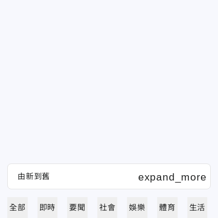
全部
即時
要聞
社會
娛樂
體育
生活