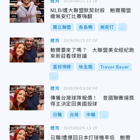
體育
2026/04/27 13:18
MLB/遭大聯盟默契封殺 鮑爾獨盟
繳無安打比賽嗨翻
獨立聯盟
長島鴨
無安打
...
體育
2026/04/15 07:28
鮑爾要來了嗎？ 大聯盟美女經紀跑
來新莊看球掀議
富邦悍將
味全龍
Trevor Bauer
...
體育
2026/04/03 08:58
傳獲台灣球隊報價！ 昔國聯賽揚獎
得主決定回美國投球
日職
台灣
中職
...
體育
2026/01/26 13:16
日職/遭爆回日本打球機率低 鮑爾