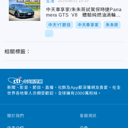
生活
2025/08/11 10:20
中天車享家/朱朱哥試駕保時捷Pana
mera GTS V8 體驗純燃油渦輪引
擎駕馭樂趣
中天YT節目
中天車享家
朱朱哥
...
相關標籤：
新聞、影音、節目、直播、社群及App都深獲網友喜愛，在全
世界各地華人亦頗受歡迎，全球擁有2000萬粉絲。
關於我們
客服資訊