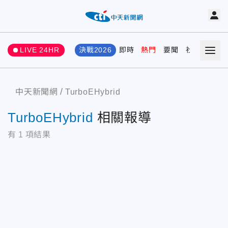
LIVE 24HR
決戰2026
即時
熱門
要聞
社會
娛樂
中天新聞網
TurboEHybrid
TurboEHybrid
相關報導
有
1
項結果