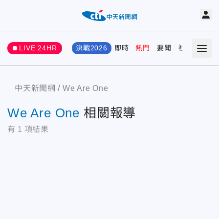
LIVE 24HR
決戰2026
即時
熱門
要聞
社會
娛樂
中天新聞網
We Are One
We Are One
相關報導
有
1
項結果