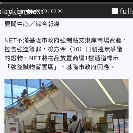
play_arrow
skip_next
ful
00:00
00:00
要聞中心／綜合報導
NET不滿基隆市政府強制點交東岸商場資產，
控告強盜等罪，檢方今（10）日發還無爭議
的證物，NET將物品放置商場1樓通道標示
「強盜贓物暫置區」，基隆市政府回應。