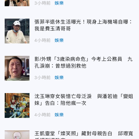
3小時前
娛樂
張菲半退休生活曝光！現身上海機場自曝：
我是費玉清哥哥
4小時前
娛樂
影/外甥「3歲染病命危」今考上公務員 九
孔淚崩：曾想過別救他
3小時前
娛樂
沈玉琳穿女裝憶亡母泛淚 與潘若迪「變姐
妹」告白：陪他瘋一次
4小時前
娛樂
王凱靈堂「燦笑照」藏對母親告白 邱瓈寬