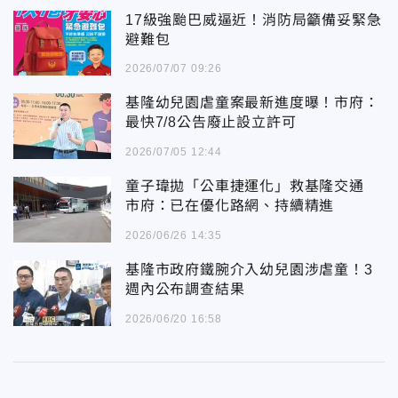
17級強颱巴威逼近！消防局籲備妥緊急
避難包
2026/07/07 09:26
基隆幼兒園虐童案最新進度曝！市府：
最快7/8公告廢止設立許可
2026/07/05 12:44
童子瑋拋「公車捷運化」救基隆交通
市府：已在優化路網、持續精進
2026/06/26 14:35
基隆市政府鐵腕介入幼兒園涉虐童！3
週內公布調查結果
2026/06/20 16:58