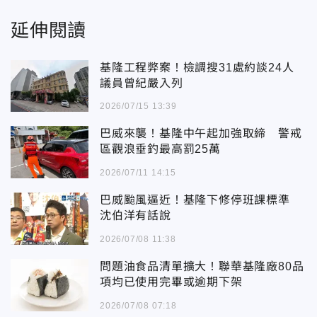
延伸閱讀
基隆工程弊案！檢調搜31處約談24人
議員曾紀嚴入列
2026/07/15 13:39
巴威來襲！基隆中午起加強取締 警戒
區觀浪垂釣最高罰25萬
2026/07/11 14:15
巴威颱風逼近！基隆下修停班課標準
沈伯洋有話說
2026/07/08 11:38
問題油食品清單擴大！聯華基隆廠80品
項均已使用完畢或逾期下架
2026/07/08 07:18