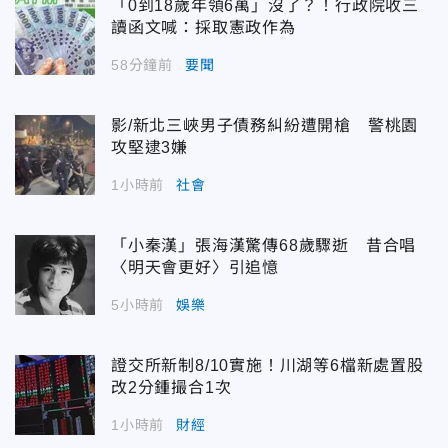
「0到18歲年領6萬」沒了？！行政院收三
讀函文喊：採取憲政作為
58分鐘前
要聞
影/新北三峽男子債務糾紛遭開槍 警桃園
攻堅逮3嫌
1小時前
社會
「小秦漢」張海漢驚傳68歲驟逝 昔合唱
〈明天會更好〉引追憶
5小時前
娛樂
證交所新制8/10實施！川湖等6檔新處置股
改2分鍾撮合1次
1小時前
財經