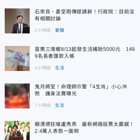
石崇良、姜至剛傳提請辭！行政院：目前沒
有相關討論
2小時前
要聞
苗栗三灣鄉8/13起發生活補助5000元 149
9名長者匯款入帳
4小時前
生活
鬼月將至！命理師示警「4生肖」小心沖
煞 護身法寶曝光
7小時前
生活
賴清德狂嗆盧秀燕 最新網路投票太震撼！
2.4萬人表態一面倒