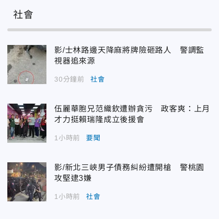
社會
影/士林路邊天降麻將牌險砸路人 警調監
視器追來源
30分鐘前
社會
伍麗華胞兄范織欽遭辦貪污 政客爽：上月
才力挺賴瑞隆成立後援會
1小時前
要聞
影/新北三峽男子債務糾紛遭開槍 警桃園
攻堅逮3嫌
1小時前
社會