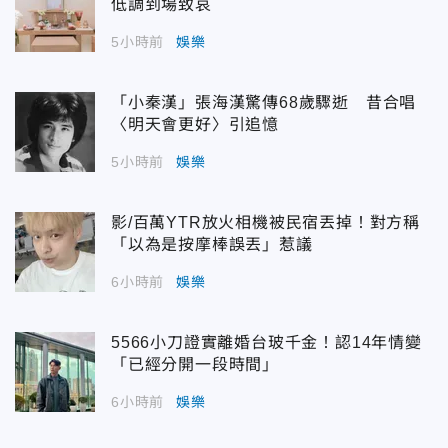
低調到場致哀
5小時前
娛樂
「小秦漢」張海漢驚傳68歲驟逝 昔合唱
〈明天會更好〉引追憶
5小時前
娛樂
影/百萬YTR放火相機被民宿丟掉！對方稱
「以為是按摩棒誤丟」惹議
6小時前
娛樂
5566小刀證實離婚台玻千金！認14年情變
「已經分開一段時間」
6小時前
娛樂