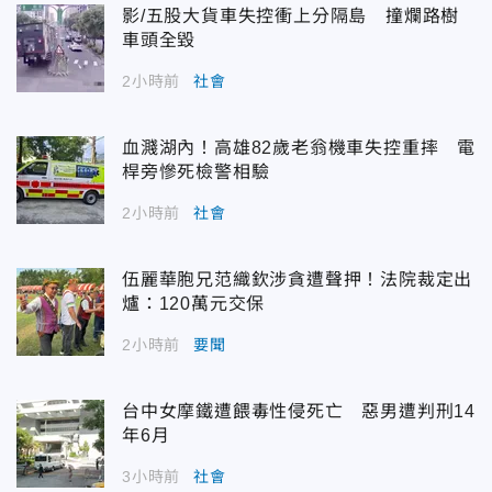
影/五股大貨車失控衝上分隔島 撞爛路樹
車頭全毀
2小時前
社會
血濺湖內！高雄82歲老翁機車失控重摔 電
桿旁慘死檢警相驗
2小時前
社會
伍麗華胞兄范織欽涉貪遭聲押！法院裁定出
爐：120萬元交保
2小時前
要聞
台中女摩鐵遭餵毒性侵死亡 惡男遭判刑14
年6月
3小時前
社會