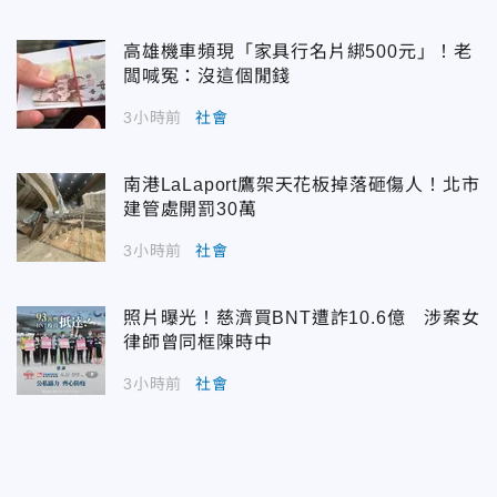
高雄機車頻現「家具行名片綁500元」！老
闆喊冤：沒這個閒錢
3小時前
社會
南港LaLaport鷹架天花板掉落砸傷人！北市
建管處開罰30萬
3小時前
社會
照片曝光！慈濟買BNT遭詐10.6億 涉案女
律師曾同框陳時中
3小時前
社會