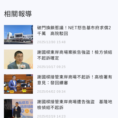
相關報導
破門換鎖惹議！NET怒告基市府求償2
千萬 高院駁回
2025/12/30 15:48
謝國樑東岸商場案挨告強盜！檢方偵結
不起訴確定
2025/10/17 09:25
謝國樑接管東岸商場不起訴！高檢署有
意見：發回續審
2025/04/02 09:34
謝國樑接管東岸商場遭告強盜 基隆地
檢偵結不起訴
2025/02/19 14:23