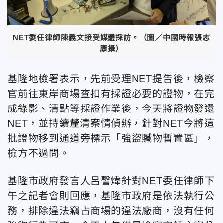
NET委任律師陳義文接受媒體採訪。（圖／中國時報張志
康攝）
基隆地檢署表示，先前受理NET提告後，檢察
官前往東岸商場查扣有採證必要的證物，在完
成錄影、清點等採證作業後，今天將證物發還
NET，並持續釐清案情偵辦，針對NET今將這
批證物移到通道旁標示「強盜贓物暫置區」，
檢方不過問。
基隆市政府發言人呂謦煒針對NET委任律師下
午之記者會則回應，基隆市政府是依法執行公
務，排除違法竊占商場的違法廠商，沒有任何