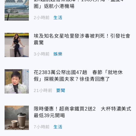
圈」返航小港機場
2小時前
生活
埃及知名女星哈里發涉毒被判死！引發社會
震驚
3小時前
娛樂
花2383萬公帑出國47趟 春節「就地休
假」探親美國夫家？徐佳青回應了
21小時前
要聞
限時優惠！超商拿鐵買2送2 大杯特濃美式
最低39元開喝
7小時前
生活