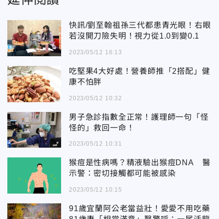
快訊/劉至翰祖孫三代都患青光眼！右眼
若沒開刀險失明！視力從1.0到變0.1
2023/05/12 16:13
吃堅果4大好處！營養師推「2搭配」健
康不怕胖
2023/05/12 10:32
男子急診指數全正常！護理師一句「怪
怪的」救回一命！
2023/05/12 10:31
猴痘是性病嗎？精液驗出猴痘DNA 醫
示警：密切接觸都可能被感染
2023/05/12 10:15
91歲宜蘭阿公老當益壯！愛愛不用吃藥