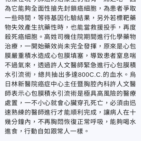
為它能夠全面性搶先封鎖癌細胞，為患者爭取
一些時間，等待基因化驗結果，另外若標靶藥
物失效產生抗藥性時，也能當救援投手，再度
殺死癌細胞。高姓司機住院期間進行化學藥物
治療，一開始藥效尚未完全發揮，原來是心包
膜嚴重積水造成心包膜填塞，導致患者窒息喘
不過氣來，透過許人文醫師緊急進行心包膜積
水引流術，總共抽出多達800C.C.的血水。烏
日林新醫院癌症中心主任暨胸腔內科許人文醫
師表示心包膜積水引流術是極具高風險的醫療
處置，一不小心就會心臟穿孔死亡，必須由迅
速熟練的醫師進行才能順利完成，讓病人在十
幾分鐘內，不再胸悶恢復正常呼吸，能夠喝水
進食，行動自如跟常人一樣。