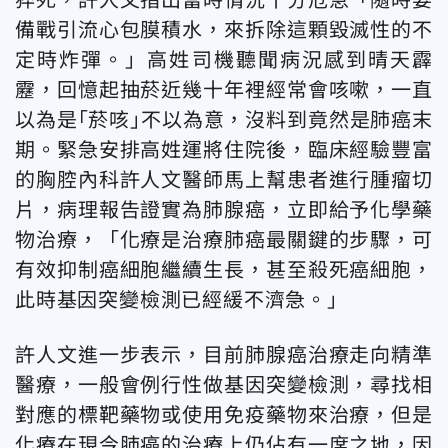
猝死，許人文指出當時情況十分危急「隨時要
備戰引流心包膜積水，來拆除這顆毀滅性的不
定時炸彈。」高姓司機聽聞病況感到晴天霹
靂，回憶起抽菸近幾十年裡經常會咳嗽，一直
以為是｢菸咳｣不以為意，沒料到竟然是肺癌末
期。緊急安排高姓運將住院後，臨床經驗豐富
的胸腔內科許人文醫師馬上幫患者進行腫瘤切
片，病理報告證實為肺腺癌，立即給予化學藥
物治療，「化療是治療肺癌最關鍵的步驟，可
有效抑制癌細胞繼續生長，甚至殺死癌細胞，
此時基因突變檢測已經緩不濟急。」
許人文進一步表示，目前肺腺癌治療走向精準
醫療，一般會例行性做基因突變檢測，尋找相
對應的標靶藥物或使用免疫藥物來治療，但是
化療在現今肺癌的治療上仍佔有一席之地，因