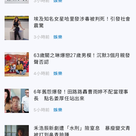
3小時前
娛樂
埃及知名女星哈里發涉毒被判死！引發社會
震驚
3小時前
娛樂
63歲關之琳爆戀27歲男模！沉默3個月親發
聲否認
4小時前
娛樂
6年舊怨爆發！田路路轟曹雨婷不配當理事
長 點名姜厚任站出來
5小時前
娛樂
禾浩辰新劇遭「水刑」險窒息 暴瘦變文青
被打到鼻青臉腫