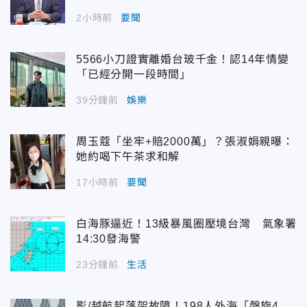
2小時前
要聞
5566小刀證實離婚台玻千金！認14年情變
「已經分開一段時間」
39分鐘前
娛樂
周玉蔻「坐牢+賠2000萬」？張淑娟親曝：
她約喝下午茶求和解
17小時前
要聞
白海豚逼近！13級暴風圈壓境台灣 氣象署
14:30發海警
23分鐘前
生活
影/越航起落架故障！198人外海「盤旋4