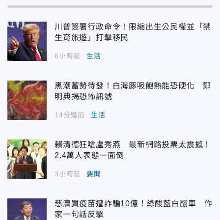
川普簽署行政命令！限縮出生公民權並「禁
生育旅遊」打擊移民
6小時前
生活
黑潮蓄勢待發！白海豚吸飽熱能恐硬化 鄭
明典揭恐怖訊號
14分鐘前
生活
賴清德狂嗆盧秀燕 最新網路投票太震撼！
2.4萬人表態一面倒
3小時前
要聞
慈濟買疫苗遭詐騙10億！綠酸藍白翻車 作
家一句話反擊