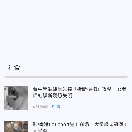
社會
台中學生課堂失控「折斷掃把」攻擊 女老
師虹膜斷裂恐失明
4分鐘前
社會
影/南港LaLaport施工崩塌 大量鋼架砸落1
人受傷