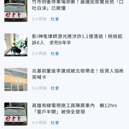
竹市府後停車場命案！晨運民眾驚見他「口
吐白沫」已屍僵
2小時前
社會
影/神鬼律師游光德涉詐1.1億落逃！桃檢起
訴6人 求刑8年半
2小時前
社會
兆基前董座李建成被北檢帶走！投資人協商
突喊卡
3小時前
社會
高雄有線電視施工員陳屍車內 躺12hrs
「窗戶半開」被保全發現
4小時前
社會