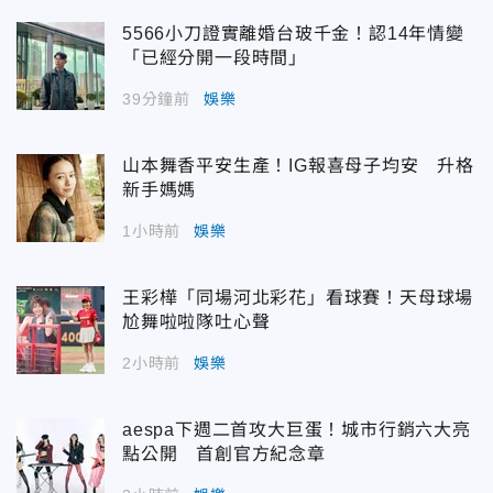
5566小刀證實離婚台玻千金！認14年情變
「已經分開一段時間」
39分鐘前
娛樂
山本舞香平安生產！IG報喜母子均安 升格
新手媽媽
1小時前
娛樂
王彩樺「同場河北彩花」看球賽！天母球場
尬舞啦啦隊吐心聲
2小時前
娛樂
aespa下週二首攻大巨蛋！城市行銷六大亮
點公開 首創官方紀念章