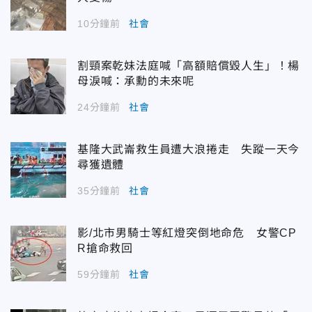
10分鐘前
社會
割頸案乾妹法庭喊「高額賠償毀人生」！楊
母淚喊：承勳的未來呢
24分鐘前
社會
基隆大武崙救生員遭大浪捲走 失蹤一天今
尋獲遺體
35分鐘前
社會
影/北市男騎士等紅燈突倒地命危 女警CP
R搶命救回
59分鐘前
社會