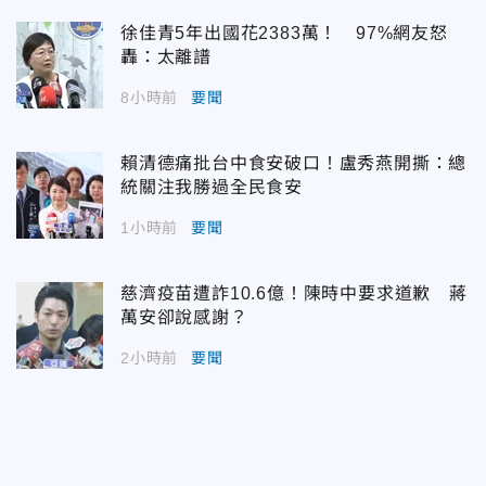
徐佳青5年出國花2383萬！ 97%網友怒
轟：太離譜
8小時前
要聞
賴清德痛批台中食安破口！盧秀燕開撕：總
統關注我勝過全民食安
1小時前
要聞
慈濟疫苗遭詐10.6億！陳時中要求道歉 蔣
萬安卻說感謝？
2小時前
要聞