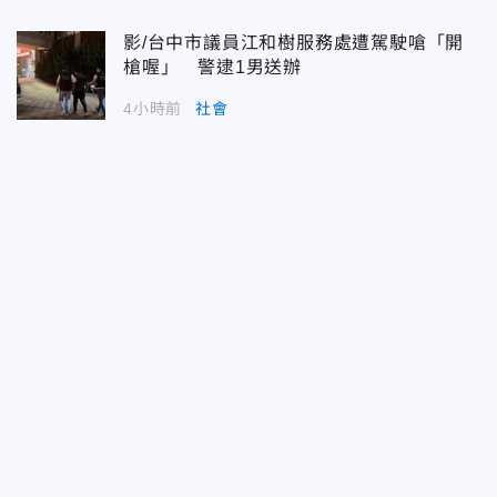
影/台中市議員江和樹服務處遭駕駛嗆「開
槍喔」 警逮1男送辦
4小時前
社會