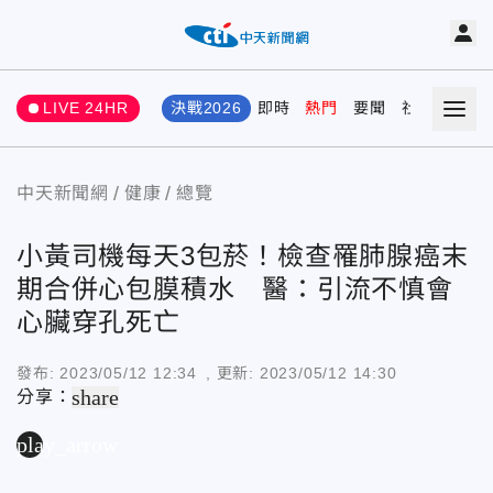
LIVE 24HR
決戰2026
即時
熱門
要聞
社會
娛樂
中天新聞網
健康
總覽
小黃司機每天3包菸！檢查罹肺腺癌末
期合併心包膜積水 醫：引流不慎會
心臟穿孔死亡
發布:
2023/05/12 12:34
, 更新:
2023/05/12 14:30
share
分享：
play_arrow