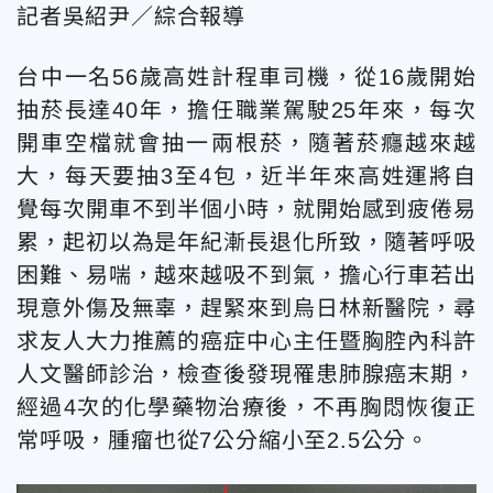
記者吳紹尹／綜合報導
台中一名56歲高姓計程車司機，從16歲開始
抽菸長達40年，擔任職業駕駛25年來，每次
開車空檔就會抽一兩根菸，隨著菸癮越來越
大，每天要抽3至4包，近半年來高姓運將自
覺每次開車不到半個小時，就開始感到疲倦易
累，起初以為是年紀漸長退化所致，隨著呼吸
困難、易喘，越來越吸不到氣，擔心行車若出
現意外傷及無辜，趕緊來到烏日林新醫院，尋
求友人大力推薦的癌症中心主任暨胸腔內科許
人文醫師診治，檢查後發現罹患肺腺癌末期，
經過4次的化學藥物治療後，不再胸悶恢復正
常呼吸，腫瘤也從7公分縮小至2.5公分。