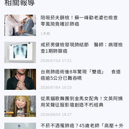
相關報導
陪吸菸夫篩檢！蘇一峰勸老婆也檢查
零風險竟確診肺癌
1天前
戒菸男健檢發現肺結節 醫師：病理檢
查1期肺腺癌
2026/07/14 17:21
台商肺癌術後8年驚現「雙癌」 食道
癌逾5公分已難吞嚥
2026/07/04 10:25
從黑貓歌舞團到金馬女配角！文英阿姨
用笑聲征服影壇創造不朽經典
2026/06/24 18:27
不菸不酒罹肺癌？45歲老師「高壓＋外