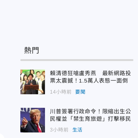
熱門
賴清德狂嗆盧秀燕 最新網路投
票太震撼！1.5萬人表態一面倒
14小時前
要聞
川普簽署行政命令！限縮出生公
民權並「禁生育旅遊」打擊移民
3小時前
生活