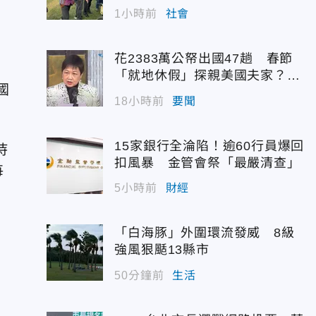
1小時前
社會
花2383萬公帑出國47趟 春節
「就地休假」探親美國夫家？徐
國
佳青回應了
18小時前
要聞
15家銀行全淪陷！逾60行員爆回
持
扣風暴 金管會祭「最嚴清查」
每
5小時前
財經
「白海豚」外圍環流發威 8級
強風狠颳13縣市
50分鐘前
生活