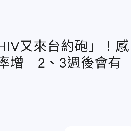
HIV又來台約砲」！感
率增 2、3週後會有
章