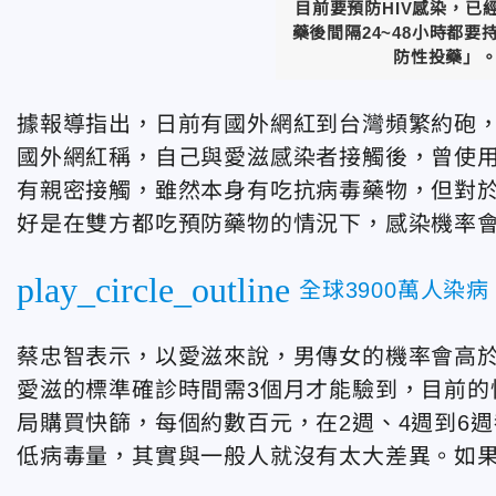
目前要預防HIV感染，已
藥後間隔24~48小時都要
防性投藥」。（
據報導指出，日前有國外網紅到台灣頻繁約砲，
國外網紅稱，自己與愛滋感染者接觸後，曾使
有親密接觸，雖然本身有吃抗病毒藥物，但對
好是在雙方都吃預防藥物的情況下，感染機率
play_circle_outline
全球3900萬人染
蔡忠智表示，以愛滋來說，男傳女的機率會高
愛滋的標準確診時間需3個月才能驗到，目前的
局購買快篩，每個約數百元，在2週、4週到6
低病毒量，其實與一般人就沒有太大差異。如果