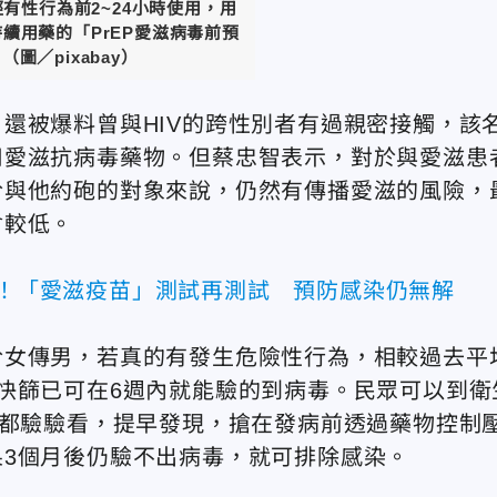
經有性行為前2~24小時使用，用
持續用藥的「PrEP愛滋病毒前預
圖／pixabay）
還被爆料曾與HIV的跨性別者有過親密接觸，該
用愛滋抗病毒藥物。但蔡忠智表示，對於與愛滋患
於與他約砲的對象來說，仍然有傳播愛滋的風險，
會較低。
病！「愛滋疫苗」測試再測試 預防感染仍無解
於女傳男，若真的有發生危險性行為，相較過去平
快篩已可在6週內就能驗的到病毒。民眾可以到衛
週都驗驗看，提早發現，搶在發病前透過藥物控制
3個月後仍驗不出病毒，就可排除感染。