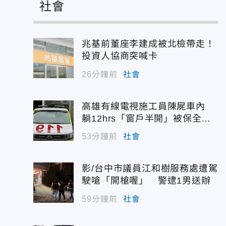
社會
兆基前董座李建成被北檢帶走！
投資人協商突喊卡
26分鐘前
社會
高雄有線電視施工員陳屍車內
躺12hrs「窗戶半開」被保全發
現
53分鐘前
社會
影/台中市議員江和樹服務處遭駕
駛嗆「開槍喔」 警逮1男送辦
59分鐘前
社會