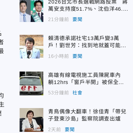
2026台北市長選戰網路投票 蔣
萬安支持度51.7%、沈伯洋46.
7%
21分鐘前
要聞
名
賴清德承諾社宅13萬戶變3萬
者
戶！劉世芳：找到地就蓋可能變
最
空餘屋
16小時前
要聞
高雄有線電視施工員陳屍車內
躺12hrs「窗戶半開」被保全發
現
53分鐘前
社會
均
生
青鳥偶像大翻車！徐佳青「帶兒
壓
子登東沙島」監察院調查出爐
2天前
要聞