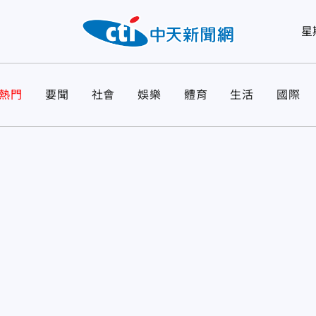
星
熱門
要聞
社會
娛樂
體育
生活
國際