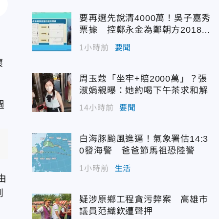
要再選先說清4000萬！吳子嘉秀
票據 控鄭永金為鄭朝方2018選
縣長籌錢未還
1小時前
要聞
懷
周玉蔻「坐牢+賠2000萬」？張
淑娟親曝：她約喝下午茶求和解
14小時前
要聞
示
白海豚颱風進逼！氣象署估14:3
0發海警 爸爸節馬祖恐陸警
1小時前
生活
由
到
疑涉原鄉工程貪污弊案 高雄市
議員范織欽遭聲押