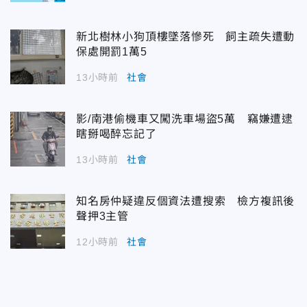
新北樹林小狗頂樓墜落慘死 飼主疏失遭動
保處開罰1萬5
13小時前
社會
影/南港偷機車又闖洗車場盜5萬 竊嫌遭逮
瞎掰喝醉忘記了
13小時前
社會
知名房仲疑違反個資法遭搜索 檢方複訊後
聲押3主管
12小時前
社會