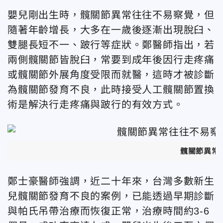
嬰兒剛出生時，髖關節異常往往不易察覺，但
隨著年齡增長，大多在一歲後逐漸出現脫臼、
雙腿長短不一、跛行等症狀。鄭醫師指出，若
兩側髖關節皆脫臼，常要到成年後因行走疼痛
或髖關節外展角度受限而就醫，這時才被診斷
為髖關節發育不良，此時接受人工髖關節置換
術是解決行走疼痛與跛行的有效方式。
髖關節異常
鄭士豪醫師強調，近二十年來，台灣多數新生
兒髖關節發育不良的案例，已能透過早期診斷
與帕氏吊帶治療而恢復正常，治療時間約3-6