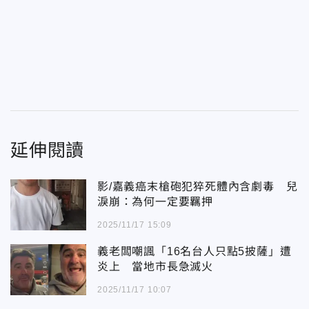
延伸閱讀
影/嘉義癌末槍砲犯猝死體內含劇毒 兒
淚崩：為何一定要羈押
2025/11/17 15:09
義老闆嘲諷「16名台人只點5披薩」遭
炎上 當地市長急滅火
2025/11/17 10:07