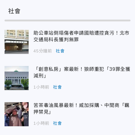
社會
助公車站倒塌傷者申請國賠遭控貪污！北市
交通局科長獲判無罪
45分鐘前
社會
「創意私房」案最新！狼師重犯「39罪全獲
減刑」
1小時前
社會
苦茶毒油風暴最新！威加採購、中間商「羈
押禁見」
1小時前
社會