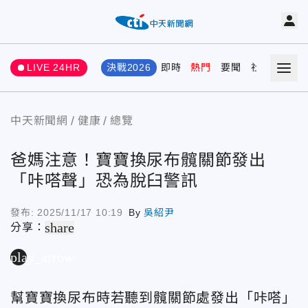
LIVE 24HR
決戰2026
即時
熱門
要聞
社會
娛樂
中天新聞網
健康
總覽
爸媽注意！寶寶換尿布髖關節發出
「咔嗒聲」恐為脫臼警訊
發布:
2025/11/17 10:19
By
吳紹尹
share
分享：
play_arrow
幫寶寶換尿布時若聽到髖關節處發出「咔嗒」