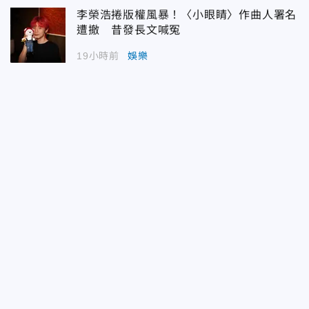
李榮浩捲版權風暴！〈小眼睛〉作曲人署名
遭撤 昔發長文喊冤
19小時前
娛樂