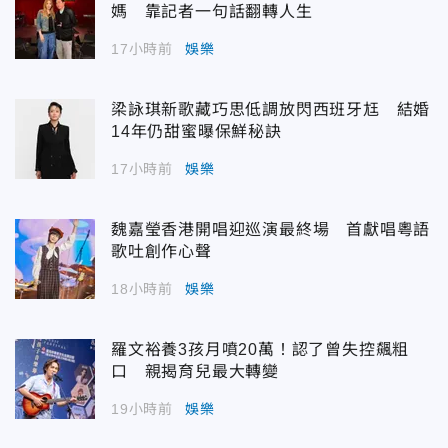
媽 靠記者一句話翻轉人生
17小時前
娛樂
梁詠琪新歌藏巧思低調放閃西班牙尪 結婚
14年仍甜蜜曝保鮮秘訣
17小時前
娛樂
魏嘉瑩香港開唱迎巡演最終場 首獻唱粵語
歌吐創作心聲
18小時前
娛樂
羅文裕養3孩月噴20萬！認了曾失控飆粗
口 親揭育兒最大轉變
19小時前
娛樂