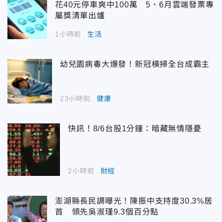
花40元停車爽中100萬 5、6月雲端發票專
屬獎清單出爐
1小時前
生活
幼兒園病毒大爆發！新冠橫掃全台成霸主
23小時前
健康
快訊！8/6台股1分鐘：暗藏無情隱憂
2小時前
財經
澎湖縣長民調曝光！陳振中支持度30.3%居
首 領先吳淑瑾9.3個百分點