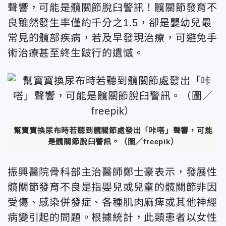
聲響，可能是髖關節脫臼警訊！髖關節發育不
良雖然發生率僅約千分之1.5，卻是嬰幼兒最
常見的髖部疾病，若及早發現治療，可避免手
術治療甚至終生跛行的遺憾。
幫寶寶換尿布時若聽到髖關節處發出「咔嗒」聲響，可能
是髖關節脫臼警訊。（圖／freepik）
振興醫院骨科部主治醫師鄭士豪
表示，發展性
髖關節發育不良是指嬰兒或兒童的髖關節非因
受傷、感染併發症、各種肌肉麻痺或其他神經
病變引起的問題。根據統計，此類患者以女性