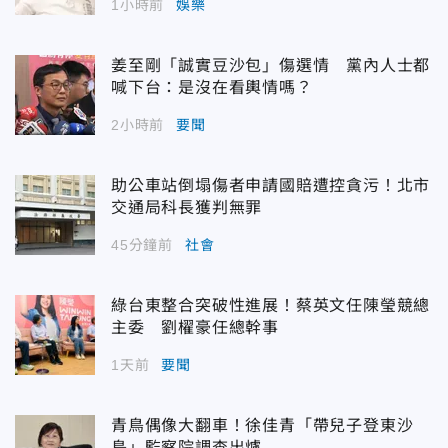
1小時前
娛樂
姜至剛「誠實豆沙包」傷選情 黨內人士都
喊下台：是沒在看輿情嗎？
2小時前
要聞
助公車站倒塌傷者申請國賠遭控貪污！北市
交通局科長獲判無罪
45分鐘前
社會
綠台東整合突破性進展！蔡英文任陳瑩競總
主委 劉櫂豪任總幹事
1天前
要聞
青鳥偶像大翻車！徐佳青「帶兒子登東沙
島」監察院調查出爐