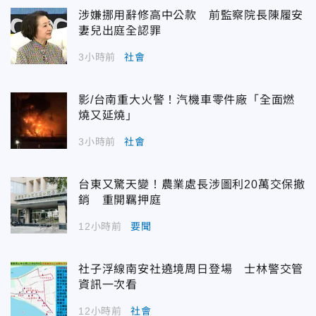
涉嫌挪用辭修高中公款 前監察院長陳履安
妻兒出庭全認罪
3小時前
社會
影/台南重大火警！汽機車零件廠「全面燃
燒又延燒」
3小時前
社會
台東又驚天變！農業處長涉圖利20萬交保撤
銷 重開羈押庭
12小時前
要聞
社子浮線南安社遶境周日登場 士林警交管
資訊一次看
12小時前
社會