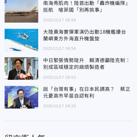
南海秀肌肉！陸首出動「轟炸機編隊」
巡航 嗆菲國「別再挑事」
2025/11/17 09:58
大陸黃海實彈軍演仍出動18機艦擾台
蘭嶼東方外海直升機盤旋
2025/11/17 09:56
中日緊張情勢陡升 賴清德籲陸克制：
別成區域穩定的麻煩製造者
2025/11/17 09:53
說「台灣有事」在日本民調高？ 蔡正
元憂高市早苗自認有利
2025/11/17 09:25