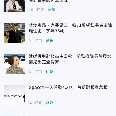
19小時前
要聞
昔涉毒品、家暴風波！韓71萬網紅裴寅圭陳
屍住處 享年36歲
2小時前
娛樂
涉嫌挪用辭修高中公款 前監察院長陳履安
妻兒出庭全認罪
3小時前
社會
SpaceX一天蒸發7.2兆 首份財報變悲報！
3小時前
財經