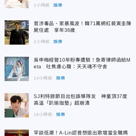
1小時前
娛樂
昔涉毒品、家暴風波！韓71萬網紅裴寅圭陳
屍住處 享年36歲
2小時前
娛樂
吳申梅經營10年粉專遭駭！急寄律師函給M
eta 吐焦慮心聲：天天魂不守舍
14小時前
娛樂
SJ利特錄節目出包誤導隊友 神童頂37度
高溫「趴瑜珈墊」超崩潰
16小時前
娛樂
罕談低潮！A-Lin認曾想退出歌壇當全職媽