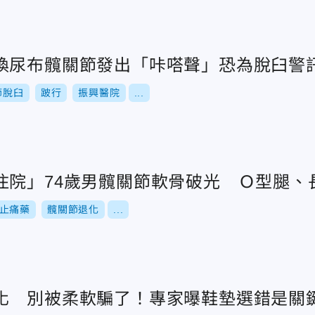
換尿布髖關節發出「咔嗒聲」恐為脫臼警
節脫臼
跛行
振興醫院
...
住院」74歲男髖關節軟骨破光 Ｏ型腿、
止痛藥
髖關節退化
...
化 別被柔軟騙了！專家曝鞋墊選錯是關