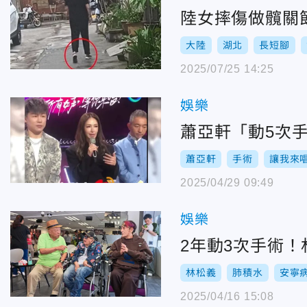
陸女摔傷做髖關
大陸
湖北
長短腳
2025/07/25 14:25
娛樂
蕭亞軒「動5次
蕭亞軒
手術
讓我來
2025/04/29 09:49
娛樂
2年動3次手術
林松義
肺積水
安寧
2025/04/16 15:08