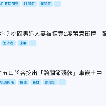
化性膝關節炎
膝關節
髖關節
...
死妳？桃園男追人妻被拒竟2度蓄意衝撞 
追求者
撞飛
...
骸？五口墜谷挖出「髖關節殘骸」車嵌土中
路桃源路段
桃源
高雄
髖關節
...