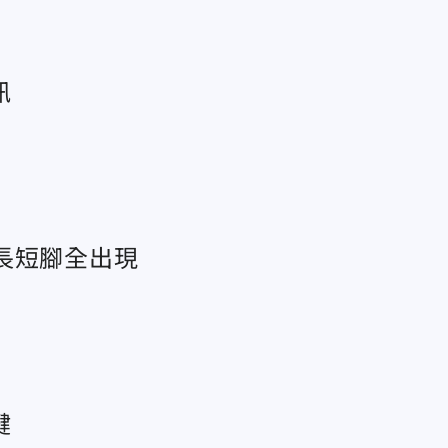
訊
長短腳全出現
鍵