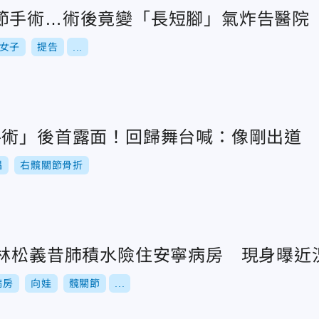
節手術…術後竟變「長短腳」氣炸告醫院
女子
提告
...
手術」後首露面！回歸舞台喊：像剛出道
唱
右髖關節骨折
！林松義昔肺積水險住安寧病房 現身曝近
病房
向娃
髖關節
...