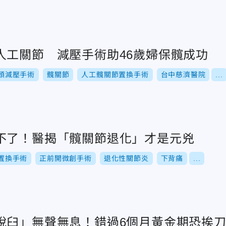
人工關節 減壓手術助46歲婦保髖成功
頭減壓手術
髖關節
人工髖關節置換手術
台中慈濟醫院
...
不了！醫揭「髖關節退化」才是元兇
置換手術
正前開微創手術
退化性關節炎
下背痛
...
脫臼」無聲無息！錯過6個月黃金期恐挨