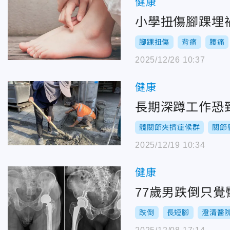
健康
小學扭傷腳踝埋
腳踝扭傷
背痛
腰痛
2025/12/26 10:37
健康
長期深蹲工作恐
髖關節夾擠症候群
關節
2025/12/19 10:34
健康
77歲男跌倒只
跌倒
長短腳
澄清醫