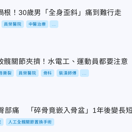
禍根！30歲男「全身歪斜」痛到難行走
員榮醫院
中醫治療
...
致髖關節夾擠！水電工、運動員都要注意
唇撕裂
員榮醫院
骨科
裝潢師傅
...
覺臀部痛 「碎骨竟嵌入骨盆」1年後變長
院
人工全髖關節置換手術