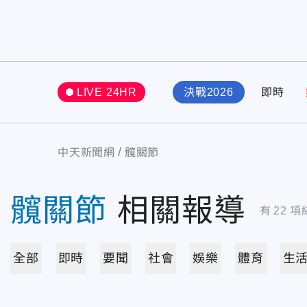
LIVE 24HR
決戰2026
即時
中天新聞網
髖關節
髖關節
相關報導
有
22
項
全部
即時
要聞
社會
娛樂
體育
生