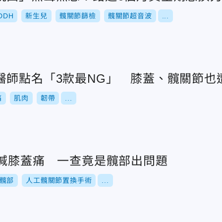
DDH
新生兒
髖關節篩檢
髖關節超音波
...
醫師點名「3款最NG」 膝蓋、髖關節也
痛
肌肉
韌帶
...
只喊膝蓋痛 一查竟是髖部出問題
髖部
人工髖關節置換手術
...