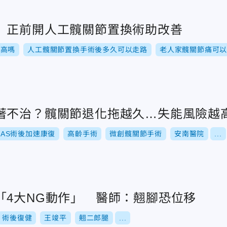
 正前開人工髖關節置換術助改善
險高嗎
人工髖關節置換手術後多久可以走路
老人家髖關節痛可
著不治？髖關節退化拖越久…失能風險越
RAS術後加速康復
高齡手術
微創髖關節手術
安南醫院
...
「4大NG動作」 醫師：翹腳恐位移
術後復健
王竣平
翹二郎腿
...