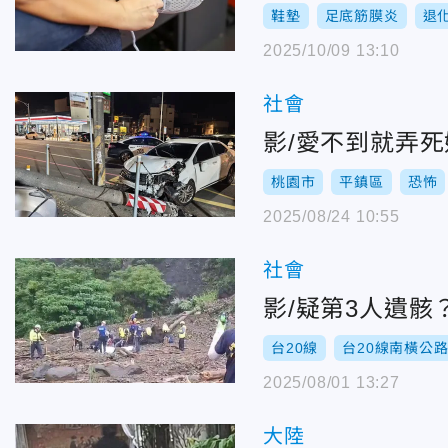
鞋墊
足底筋膜炎
退
2025/10/09 13:10
社會
影/愛不到就弄
桃園市
平鎮區
恐怖
2025/08/24 10:55
社會
影/疑第3人遺
台20線
台20線南橫公
2025/08/01 13:27
大陸