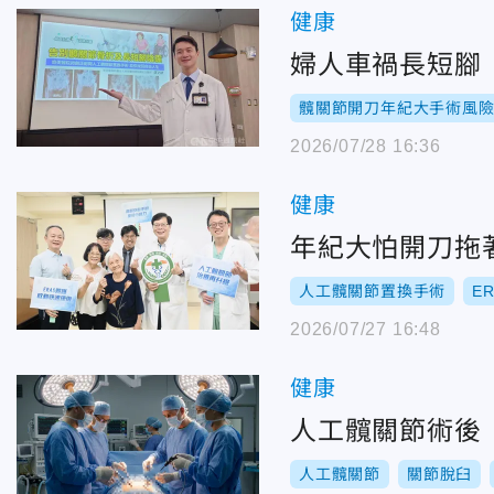
健康
婦人車禍長短腳
髖關節開刀年紀大手術風
2026/07/28 16:36
健康
年紀大怕開刀拖
人工髖關節置換手術
E
2026/07/27 16:48
健康
人工髖關節術後
人工髖關節
關節脫臼