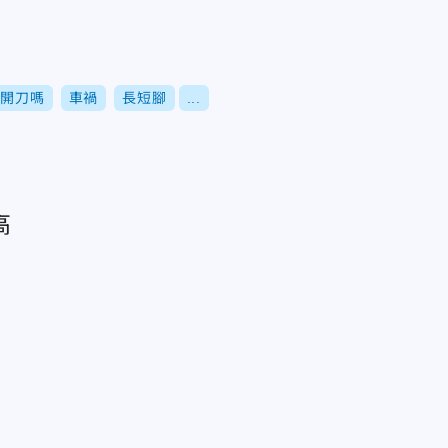
以開刀嗎
車禍
長短腳
...
高