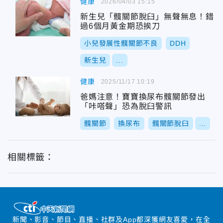
健康
2026/04/03 15:15
新生兒「髖關節脫臼」無聲無息！錯
過6個月黃金期恐挨刀
小兒發展性髖關節不良
DDH
新生兒
...
健康
2025/11/17 10:19
爸媽注意！寶寶換尿布髖關節發出
「咔嗒聲」恐為脫臼警訊
髖關節
換尿布
髖關節脫臼
...
相關標籤：
新聞、影音、節目、直播、社群及App都深獲網友喜愛，在全