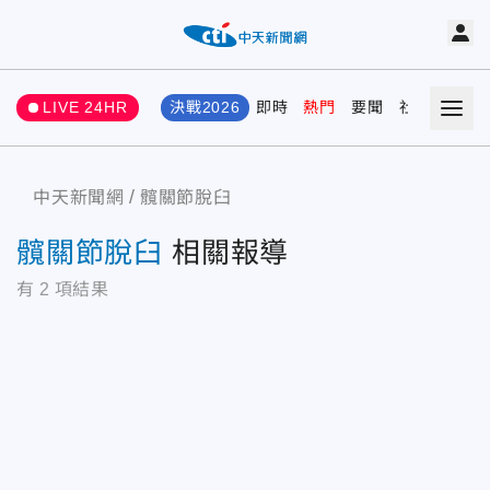
LIVE 24HR
決戰2026
即時
熱門
要聞
社會
娛樂
中天新聞網
髖關節脫臼
髖關節脫臼
相關報導
有
2
項結果