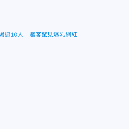
場逮10人 賭客驚見爆乳網紅