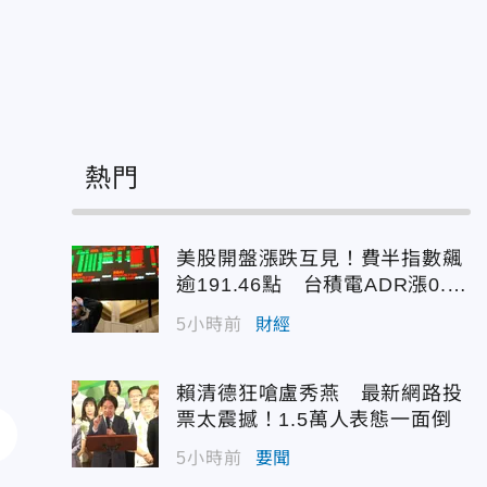
熱門
美股開盤漲跌互見！費半指數飆
逾191.46點 台積電ADR漲0.9
3%
5小時前
財經
賴清德狂嗆盧秀燕 最新網路投
票太震撼！1.5萬人表態一面倒
5小時前
要聞