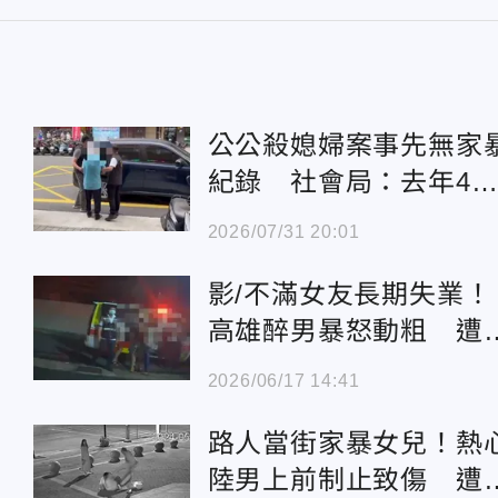
公公殺媳婦案事先無家
紀錄 社會局：去年4
家暴致死無通報
2026/07/31 20:01
影/不滿女友長期失業！
高雄醉男暴怒動粗 遭
壓制移送
2026/06/17 14:41
路人當街家暴女兒！熱
陸男上前制止致傷 遭