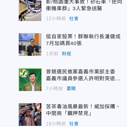
影/桃園重大事故！砂石車「逆向
衝機車群」3人緊急送醫
12小時前
社會
挺自家股票！群聯執行長潘健成
7月加碼買40張
1天前
財經
曾競選民進黨嘉義市黨部主委
嘉義市議員參選人許明對突退
選！
7小時前
要聞
苦茶毒油風暴最新！威加採購、
中間商「羈押禁見」
18小時前
社會