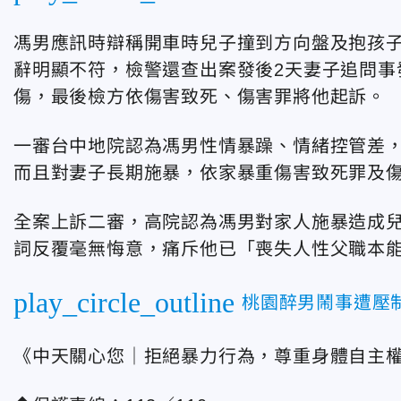
馮男應訊時辯稱開車時兒子撞到方向盤及抱孩
辭明顯不符，檢警還查出案發後2天妻子追問事
傷，最後檢方依傷害致死、傷害罪將他起訴。
一審台中地院認為馮男性情暴躁、情緒控管差，
而且對妻子長期施暴，依家暴重傷害致死罪及傷
全案上訴二審，高院認為馮男對家人施暴造成
詞反覆毫無悔意，痛斥他已「喪失人性父職本
play_circle_outline
桃園醉男鬧事遭壓
《中天關心您｜拒絕暴力行為，尊重身體自主