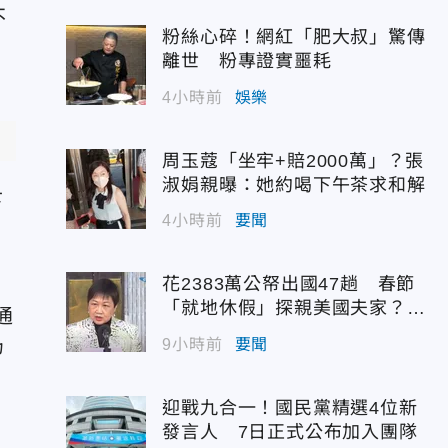
不
粉絲心碎！網紅「肥大叔」驚傳
離世 粉專證實噩耗
4小時前
娛樂
周玉蔻「坐牢+賠2000萬」？張
淑娟親曝：她約喝下午茶求和解
下
4小時前
要聞
花2383萬公帑出國47趟 春節
「就地休假」探親美國夫家？徐
通
佳青回應了
仍
9小時前
要聞
迎戰九合一！國民黨精選4位新
發言人 7日正式公布加入團隊