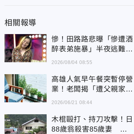
相關報導
慘！田路路悲曝「慘遭酒
醉表弟施暴」半夜逃難流
落街頭
2026/08/04 08:55
高雄人氣早午餐突暫停營
業！老闆揭「遭父親家
暴」顧客不捨
2026/06/21 08:44
木棍毆打、持刀攻擊！日
88歲翁殺害85歲妻 警