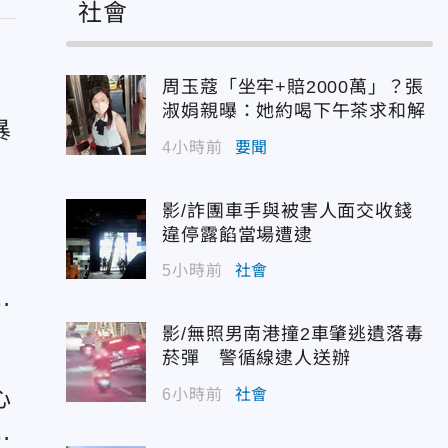
社會
周玉蔻「坐牢+賠2000萬」？張
淑娟親曝：她約喝下午茶求和解
暴
4小時前
要聞
件
影/詐團車手與被害人面交收錢
違停露餡當場遭逮
5小時前
社會
警
影/無照男南港撞2車肇逃遺落毒
菸彈 警循線逮人送辦
心
6小時前
社會
判