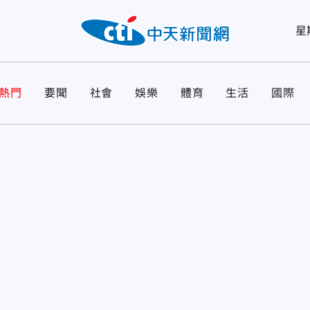
星
熱門
要聞
社會
娛樂
體育
生活
國際