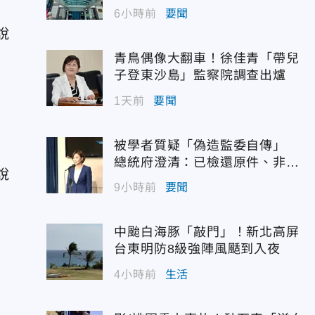
6小時前
要聞
說
青鳥偶像大翻車！徐佳青「帶兒
子登東沙島」監察院調查出爐
1天前
要聞
，
被學者質疑「偽造監委自傳」
總統府澄清：已檢還原件、非府
說
方提供
9小時前
要聞
中颱白海豚「敲門」！新北高屏
台東明防8級強陣風颳到入夜
4小時前
生活