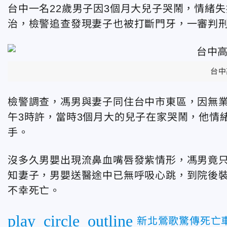
台中一名22歲男子因3個月大兒子哭鬧，情緒
治，檢警追查發現妻子也被打斷門牙，一審判刑
台中
檢警調查，馮男與妻子同住台中市東區，因無業在
午3時許，當時3個月大的兒子在家哭鬧，他情
手。
沒多久男嬰出現流鼻血嘴唇發紫情形，馮男竟
知妻子，男嬰送醫途中已無呼吸心跳，到院後裝
不幸死亡。
play_circle_outline
新北鶯歌驚傳死亡