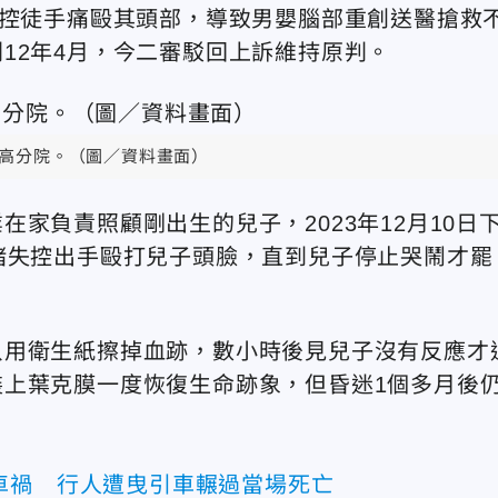
失控徒手痛毆其頭部，導致男嬰腦部重創送醫搶救
12年4月，今二審駁回上訴維持原判。
高分院。（圖／資料畫面）
家負責照顧剛出生的兒子，2023年12月10日
緒失控出手毆打兒子頭臉，直到兒子停止哭鬧才罷
只用衛生紙擦掉血跡，數小時後見兒子沒有反應才
上葉克膜一度恢復生命跡象，但昏迷1個多月後
車禍 行人遭曳引車輾過當場死亡