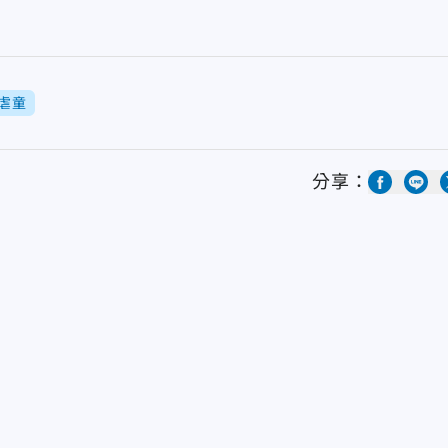
虐童
分享：