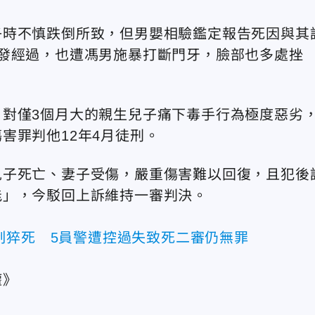
子時不慎跌倒所致，但男嬰相驗鑑定報告死因與其
發經過，也遭馮男施暴打斷門牙，臉部也多處挫
對僅3個月大的親生兒子痛下毒手行為極度惡劣
害罪判他12年4月徒刑。
兒子死亡、妻子受傷，嚴重傷害難以回復，且犯後
能」，今駁回上訴維持一審判決。
制猝死 5員警遭控過失致死二審仍無罪
權》