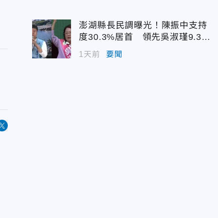
澎湖縣長民調曝光！陳振中支持
度30.3%居首 領先吳淑瑾9.3個
百分點
1天前
要聞