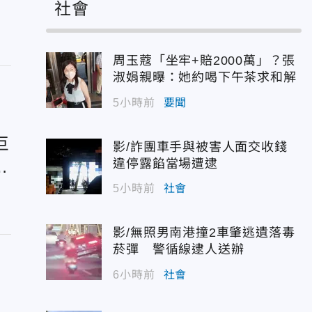
社會
周玉蔻「坐牢+賠2000萬」？張
淑娟親曝：她約喝下午茶求和解
5小時前
要聞
巨
影/詐團車手與被害人面交收錢
違停露餡當場遭逮
跳
5小時前
社會
影/無照男南港撞2車肇逃遺落毒
菸彈 警循線逮人送辦
6小時前
社會