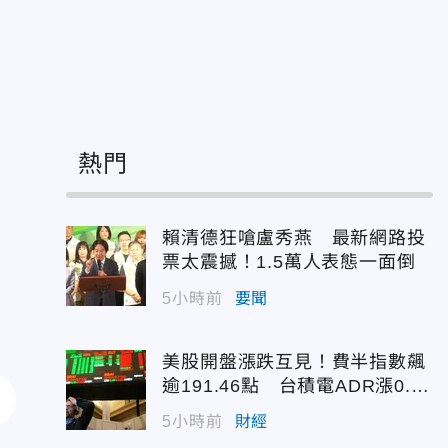
熱門
賴清德狂嗆盧秀燕 最新網路投
票太震撼！1.5萬人表態一面倒
5小時前
要聞
美股開盤漲跌互見！費半指數飆
逾191.46點 台積電ADR漲0.9
3%
5小時前
財經