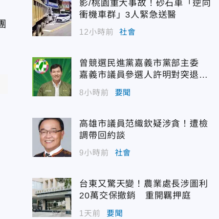
影/桃園重大事故！砂石車「逆向
衝機車群」3人緊急送醫
團
12小時前
社會
」
曾競選民進黨嘉義市黨部主委
嘉義市議員參選人許明對突退
選！
8小時前
要聞
高雄市議員范織欽疑涉貪！遭檢
調帶回約談
9小時前
社會
台東又驚天變！農業處長涉圖利
20萬交保撤銷 重開羈押庭
1天前
要聞