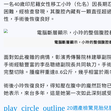
一名40歲印尼籍女性移工小玲（化名）因長期
困難，經檢查發現，其腹腔內藏有一顆直徑超過
性，手術後恢復良好。
電腦斷層顯示，小玲的整個腹腔
面對如此複雜的病情，彰濱秀傳醫院林建華副
手術經驗豐富的李岳聰總副院長共同執刀。手
完整切除。腫瘤秤重達8.6公斤，幾乎相當於
術後小玲恢復良好，得知壓在腹中的龐然巨物
她表示，來台多年，這是她第一次如此深刻感
play_circle_outline
20週產檢驚見胎