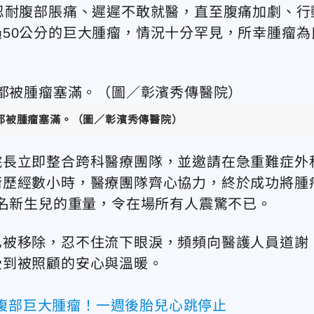
忍耐腹部脹痛、遲遲不敢就醫，直至腹痛加劇、行
50公分的巨大腫瘤，情況十分罕見，所幸腫瘤為
都被腫瘤塞滿。（圖／彰濱秀傳醫院）
院長立即整合跨科醫療團隊，並邀請在急重難症外
術歷經數小時，醫療團隊齊心協力，終於成功將腫
兩名新生兒的重量，令在場所有人震驚不已。
已被移除，忍不住流下眼淚，頻頻向醫護人員道謝
受到被照顧的安心與溫暖。
兒腹部巨大腫瘤！一週後胎兒心跳停止