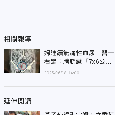
相關報導
婦連續無痛性血尿 醫一
看驚：膀胱藏「7x6公
分」腫瘤
2025/06/18 14:00
延伸閱讀