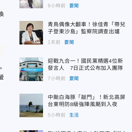
佳青回應了
9小時前
要聞
喚
青鳥偶像大翻車！徐佳青「帶兒
子登東沙島」監察院調查出爐
1天前
要聞
迎戰九合一！國民黨精選4位新
。
發言人 7日正式公布加入團隊
螢
7小時前
要聞
中颱白海豚「敲門」！新北高屏
台東明防8級強陣風颳到入夜
5小時前
生活