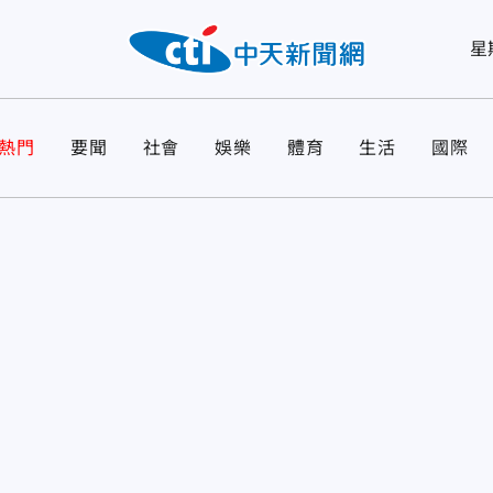
星
熱門
要聞
社會
娛樂
體育
生活
國際