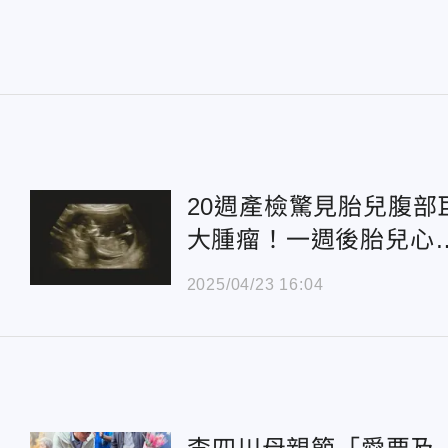
20週產檢驚見胎兒腹部
大腫瘤！一週後胎兒心
停止
2025/04/23 16:04