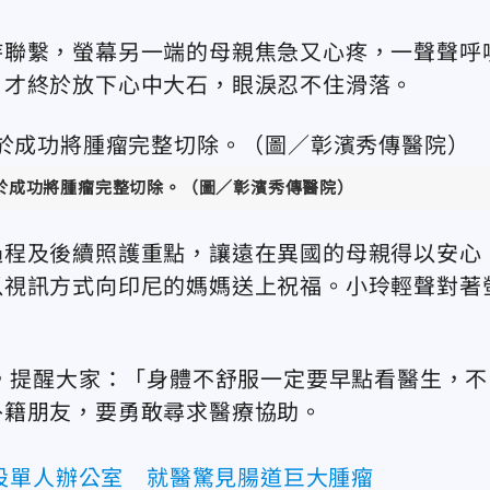
持聯繫，螢幕另一端的母親焦急又心疼，一聲聲呼
，才終於放下心中大石，眼淚忍不住滑落。
於成功將腫瘤完整切除。
（圖／彰濱秀傳醫院
）
過程及後續照護重點，讓遠在異國的母親得以安心
以視訊方式向印尼的媽媽送上祝福。小玲輕聲對著
歷，提醒大家：「身體不舒服一定要早點看醫生，不
外籍朋友，要勇敢尋求醫療協助。
設單人辦公室 就醫驚見腸道巨大腫瘤