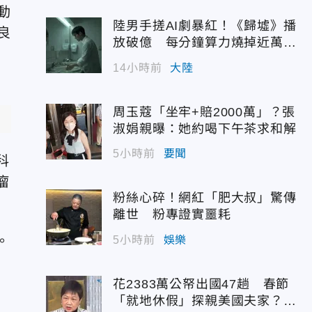
動
陸男手搓AI劇暴紅！《歸墟》播
良
放破億 每分鐘算力燒掉近萬台
幣
14小時前
大陸
周玉蔻「坐牢+賠2000萬」？張
淑娟親曝：她約喝下午茶求和解
5小時前
要聞
科
瘤
粉絲心碎！網紅「肥大叔」驚傳
離世 粉專證實噩耗
。
5小時前
娛樂
花2383萬公帑出國47趟 春節
「就地休假」探親美國夫家？徐