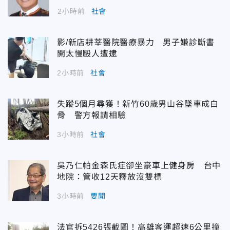
2小時前
社會
影/新店耕莘醫院醫療暴力 男子嫌診斷書
開太慢毆人遭逮
2小時前
社會
失蹤5個月尋獲！新竹60歲男山谷墜車成白
骨 警方報請相驗
3小時前
社會
吳乃仁帕金森氏症卻坐豪車上健身房 台中
地院：管收12天釋放沒雙標
3小時前
要聞
法官拆5426張截圖！高雄客運超速6公里撞