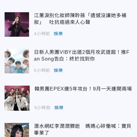
江蕙淚別化妝師陳聆薇「遺憾沒讓她多補
妝」 吐抗癌過來人心聲
4小時前
娛樂
日新人男團VIBY出道2個月攻武道館！推F
an Song告白：終於找到你
5小時前
娛樂
韓男團EPEX連5年攻台！9月一天連開兩場
5小時前
娛樂
潛水網紅李潤潤驟逝 媽媽心碎慟喊：寶貝
畢業了