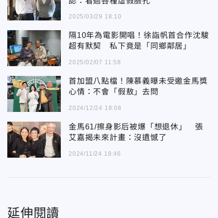
認：看過各種虛假臉孔
2025/03/29 18:10
隔10年為電影開唱！徐詣帆首合作沈駿
超有默契 私下竟是「同鄉鄰居」
2025/02/07 11:58
首加盟八點檔！陳慕義曝未受邀金馬獎
心情：不會「假敖」去問
2024/12/24 18:08
金馬61/擦身影后被爆「想退休」 張
艾嘉揭未來計畫：沒遺憾了
2024/11/24 18:46
延伸閱讀