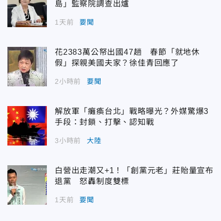
島」監察院調查出爐
1天前
要聞
花2383萬公帑出國47趟 春節「就地休
假」探親美國夫家？徐佳青回應了
2小時前
要聞
解放軍「癱瘓台北」戰略曝光？外媒驚爆3
手段：封鎖、打擊、認知戰
3小時前
大陸
白營出走潮又+1！「創黨元老」莊貽量宣布
退黨 怒轟制度雙標
1天前
要聞