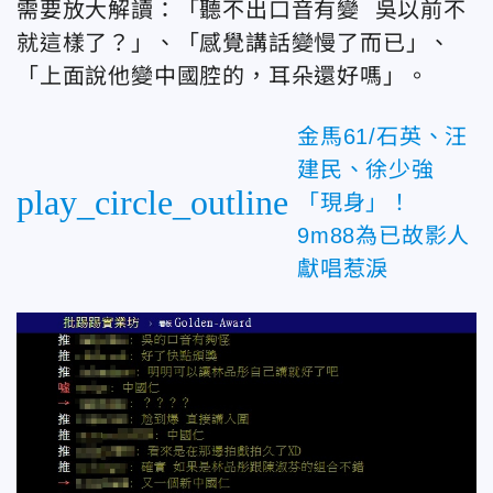
需要放大解讀：「聽不出口音有變 吳以前不
就這樣了？」、「感覺講話變慢了而已」、
「上面說他變中國腔的，耳朵還好嗎」。
金馬61/石英、汪
建民、徐少強
play_circle_outline
「現身」！
9m88為已故影人
獻唱惹淚