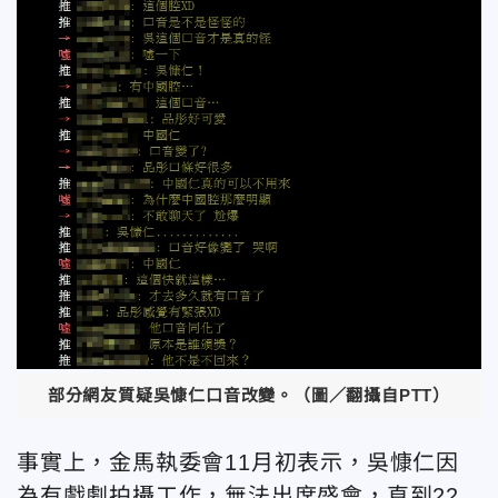
部分網友質疑吳慷仁口音改變。（圖／翻攝自PTT）
事實上，金馬執委會11月初表示，吳慷仁因
為有戲劇拍攝工作，無法出席盛會，直到22