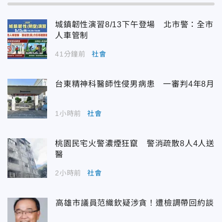
城鎮韌性演習8/13下午登場 北市警：全市
人車管制
41分鐘前
社會
台東精神科醫師性侵男病患 一審判4年8月
1小時前
社會
桃園民宅火警濃煙狂竄 警消疏散8人4人送
醫
2小時前
社會
高雄市議員范織欽疑涉貪！遭檢調帶回約談