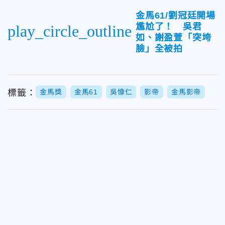
金馬61/劉冠廷開場
尷尬了！ 吳君
play_circle_outline
如、謝盈萱「突垮
臉」全被拍
標籤：
金馬獎
金馬61
吳慷仁
影帝
金馬影帝