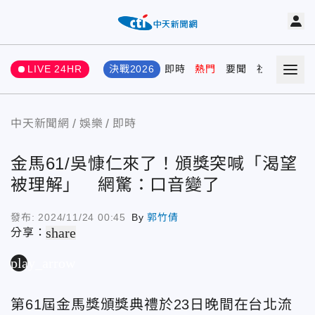
LIVE 24HR
決戰2026
即時
熱門
要聞
社會
娛樂
中天新聞網
娛樂
即時
金馬61/吳慷仁來了！頒獎突喊「渴望
被理解」 網驚：口音變了
發布:
2024/11/24 00:45
By
郭竹倩
share
分享：
play_arrow
第61屆金馬獎頒獎典禮於23日晚間在台北流