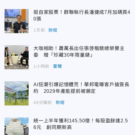
挺自家股票！群聯執行長潘健成7月加碼買4
0張
1天前
財經
大咖相助！蕭萬長出任張啓楷競總榮譽主
委 贈「珍藏30年限量錶」
1小時前
要聞
AI狂潮引爆記憶體荒！華邦電曝客戶搶簽長
約 2029年產能提前被鎖定
48分鐘前
財經
統一上半年獲利145.50億！每股盈餘達2.5
6元 創同期新高