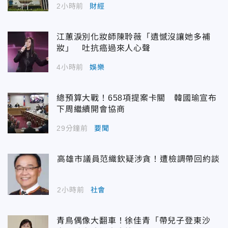
2小時前
財經
江蕙淚別化妝師陳聆薇「遺憾沒讓她多補
妝」 吐抗癌過來人心聲
4小時前
娛樂
總預算大戰！658項提案卡關 韓國瑜宣布
下周繼續開會協商
29分鐘前
要聞
高雄市議員范織欽疑涉貪！遭檢調帶回約談
2小時前
社會
青鳥偶像大翻車！徐佳青「帶兒子登東沙