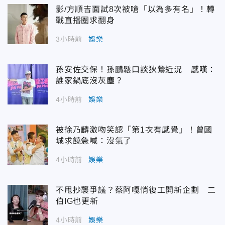
影/方順吉面試8次被嗆「以為多有名」！轉
戰直播圈求翻身
3小時前
娛樂
孫安佐交保！孫鵬鬆口談狄鶯近況 感嘆：
誰家鍋底沒灰塵？
4小時前
娛樂
被徐乃麟激吻笑認「第1次有感覺」！曾國
城求饒急喊：沒氣了
4小時前
娛樂
不甩抄襲爭議？蔡阿嘎悄復工開新企劃 二
伯IG也更新
4小時前
娛樂