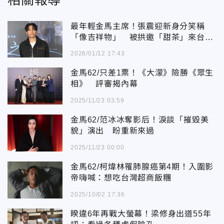
最年輕金馬主席！張震迎新身分笑稱
「像吉祥物」 被拱邀「甜茶」來台：
我回去排一下
2026/01/12 17:43
金馬62/只差1票！《大濛》險勝《眾生
相》 評審揭內幕
2025/11/23 03:59
金馬62/范冰冰奪影后！淚談「摧毀美
貌」演出 盼重新來過
2025/11/23 00:00
金馬62/柯煒林罹肺腺癌第4期！入圍影
帝嗨喊：想吃台灣超商飯糰
2025/10/02 17:36
睽違6年再戰大螢幕！梁修身出道55年