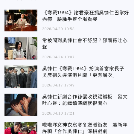
《寒戰1994》謝君豪狂搧吳慷仁巴掌好
過癮 臉腫手疼全場看哭
2026/04/29 10:58
常被問到吳慷仁會不舒服？邵雨薇吐心
聲
2026/04/24 10:07
吳慷仁《寒戰1994》扮演首富家長子
吳彥祖久違演港片讚「更有層次」
2026/04/17 17:49
吳慷仁新劇合作孫儷收視踢鐵板 發文
吐心聲：能繼續演戲就很開心
2026/04/10 17:21
啦啦隊女神衣宸寒冬送暖街友 迎新年
許願「合作吳慷仁」深耕戲劇