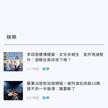
娛樂
李翊君遭傳婚變、女兒非親生 氣炸現身駁
斥：是睡在我床底下嗎？
1小時前
娛樂
蕭秉治登新加坡開唱！被阿弟狂拱跳16蹲
撐不到一半崩潰：腿要斷了
3小時前
娛樂