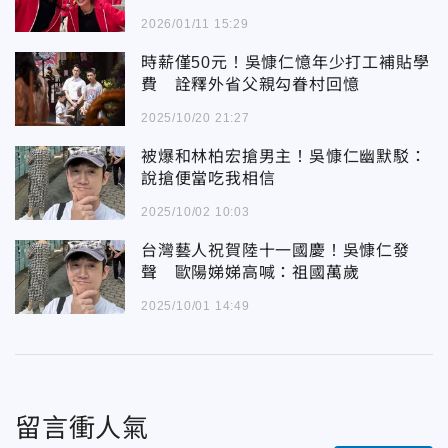
2026/01/11 15:29
時薪僅50元！吳慷仁憶年少打工補貼學
費 詮釋外省父親勾眷村回憶
2025/10/20 21:27
被爆和林柏宏搶男主！吳慷仁幽默駁：
說搶便當吃我相信
2025/10/02 10:03
台灣藝人祝賀陸十一國慶！吳慷仁發
聲 歐陽娣娣高喊：祖國萬歲
2025/10/01 14:49
留言衝人氣