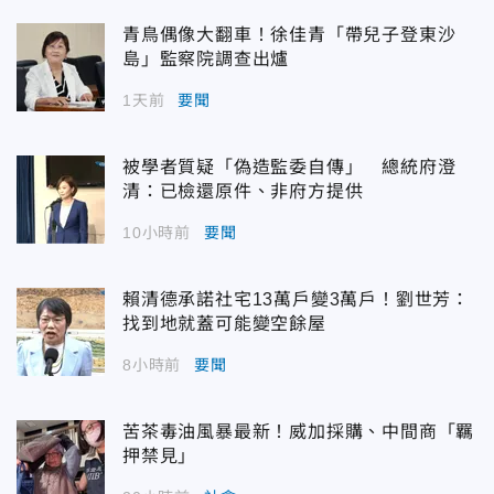
青鳥偶像大翻車！徐佳青「帶兒子登東沙
島」監察院調查出爐
1天前
要聞
被學者質疑「偽造監委自傳」 總統府澄
清：已檢還原件、非府方提供
10小時前
要聞
賴清德承諾社宅13萬戶變3萬戶！劉世芳：
找到地就蓋可能變空餘屋
8小時前
要聞
苦茶毒油風暴最新！威加採購、中間商「羈
押禁見」