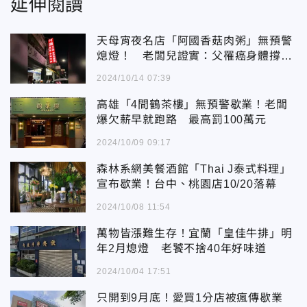
延伸閱讀
天母宵夜名店「阿國香菇肉粥」無預警
熄燈！ 老闆兒證實：父罹癌身體撐不
住
2024/10/14 07:39
高雄「4間鶴茶樓」無預警歇業！老闆
爆欠薪早就跑路 最高罰100萬元
2024/10/09 09:17
森林系網美餐酒館「Thai J泰式料理」
宣布歇業！台中、桃園店10/20落幕
2024/10/08 11:54
萬物皆漲難生存！宜蘭「皇佳牛排」明
年2月熄燈 老饕不捨40年好味道
2024/10/04 17:51
只開到9月底！愛買1分店被瘋傳歇業