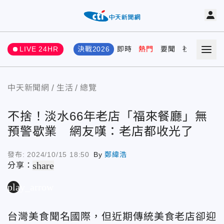
LIVE 24HR
決戰2026
即時
熱門
要聞
社會
娛樂
中天新聞網
生活
總覽
不捨！淡水66年老店「福來餐廳」無
預警歇業 網友嘆：老店都收光了
發布:
2024/10/15 18:50
By
鄭緯浩
share
分享：
play_arrow
台灣美食聞名國際，但近期傳統美食老店卻迎