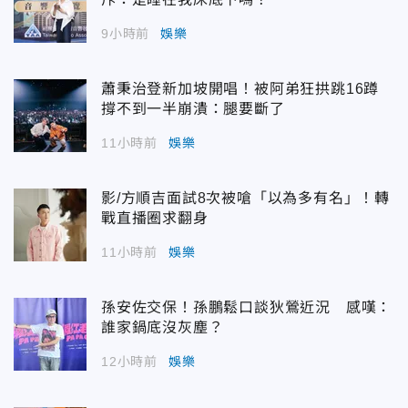
9小時前
娛樂
蕭秉治登新加坡開唱！被阿弟狂拱跳16蹲
撐不到一半崩潰：腿要斷了
11小時前
娛樂
影/方順吉面試8次被嗆「以為多有名」！轉
戰直播圈求翻身
11小時前
娛樂
孫安佐交保！孫鵬鬆口談狄鶯近況 感嘆：
誰家鍋底沒灰塵？
12小時前
娛樂