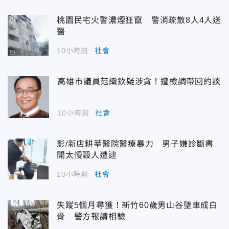
桃園民宅火警濃煙狂竄 警消疏散8人4人送
醫
10小時前
社會
高雄市議員范織欽疑涉貪！遭檢調帶回約談
10小時前
社會
影/新店耕莘醫院醫療暴力 男子嫌診斷書
開太慢毆人遭逮
10小時前
社會
失蹤5個月尋獲！新竹60歲男山谷墜車成白
骨 警方報請相驗