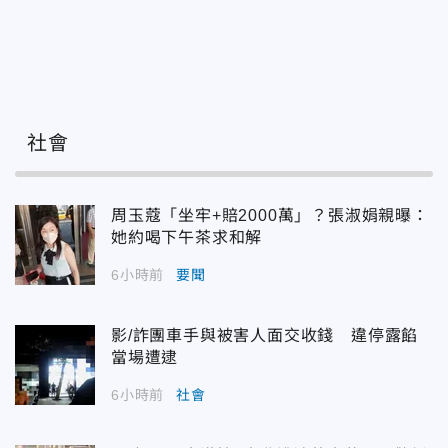
社會
周玉蔻「坐牢+賠2000萬」？張淑娟親曝：
她約喝下午茶求和解
6小時前
要聞
影/詐團車手與被害人面交收錢 違停露餡
當場遭逮
6小時前
社會