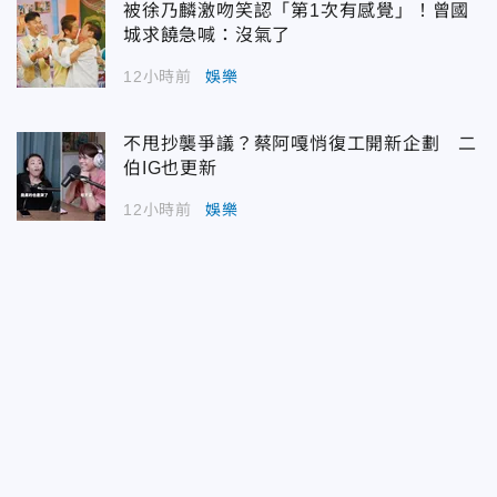
被徐乃麟激吻笑認「第1次有感覺」！曾國
城求饒急喊：沒氣了
12小時前
娛樂
不甩抄襲爭議？蔡阿嘎悄復工開新企劃 二
伯IG也更新
12小時前
娛樂