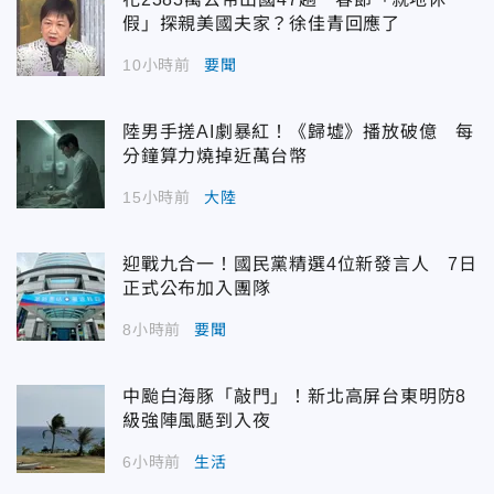
假」探親美國夫家？徐佳青回應了
10小時前
要聞
陸男手搓AI劇暴紅！《歸墟》播放破億 每
分鐘算力燒掉近萬台幣
15小時前
大陸
迎戰九合一！國民黨精選4位新發言人 7日
正式公布加入團隊
8小時前
要聞
中颱白海豚「敲門」！新北高屏台東明防8
級強陣風颳到入夜
6小時前
生活