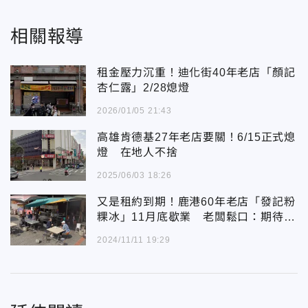
相關報導
租金壓力沉重！迪化街40年老店「顏記
杏仁露」2/28熄燈
2026/01/05 21:43
高雄肯德基27年老店要關！6/15正式熄
燈 在地人不捨
2025/06/03 18:26
又是租約到期！鹿港60年老店「發記粉
粿冰」11月底歇業 老闆鬆口：期待再
相會
2024/11/11 19:29