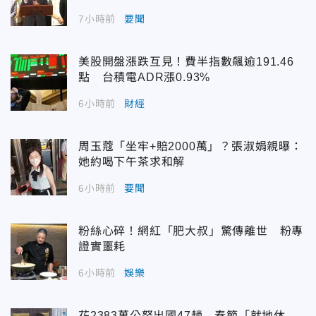
7小時前
要聞
美股開盤漲跌互見！費半指數飆逾191.46
點 台積電ADR漲0.93%
6小時前
財經
周玉蔻「坐牢+賠2000萬」？張淑娟親曝：
她約喝下午茶求和解
6小時前
要聞
粉絲心碎！網紅「肥大叔」驚傳離世 粉專
證實噩耗
6小時前
娛樂
花2383萬公帑出國47趟 春節「就地休