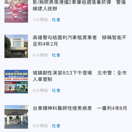
影/無照男南港撞2車肇逃遺落毒菸彈 警循
線逮人送辦
7小時前
社會
高雄警勾結圖利汽車租賃業者 辯稱智能不
足判4年2月
8小時前
社會
城鎮韌性演習8/13下午登場 北市警：全市
人車管制
9小時前
社會
台東精神科醫師性侵男病患 一審判4年8月
9小時前
社會