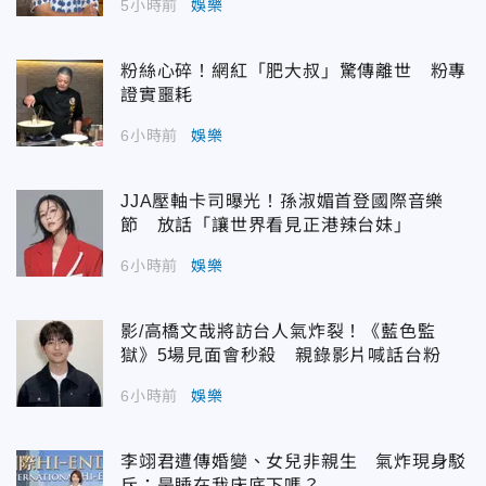
5小時前
娛樂
粉絲心碎！網紅「肥大叔」驚傳離世 粉專
證實噩耗
6小時前
娛樂
JJA壓軸卡司曝光！孫淑媚首登國際音樂
節 放話「讓世界看見正港辣台妹」
6小時前
娛樂
影/高橋文哉將訪台人氣炸裂！《藍色監
獄》5場見面會秒殺 親錄影片喊話台粉
6小時前
娛樂
李翊君遭傳婚變、女兒非親生 氣炸現身駁
斥：是睡在我床底下嗎？