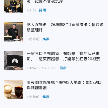
嗆：記憶不會被洗掉
2天前
要聞
肥大叔猝逝！粉絲團8/11直播喊卡：情緒還
沒整理好
3小時前
娛樂
一家三口全罹肺癌！醫師曝「有症狀已末
期」…這東西超毒：打開等於狂吸20根菸
2026/02/16 11:32
健康
隔夜咖啡傷腎嗎？醫揭3大地雷：加奶沾口
與赭麴毒素
1小時前
健康