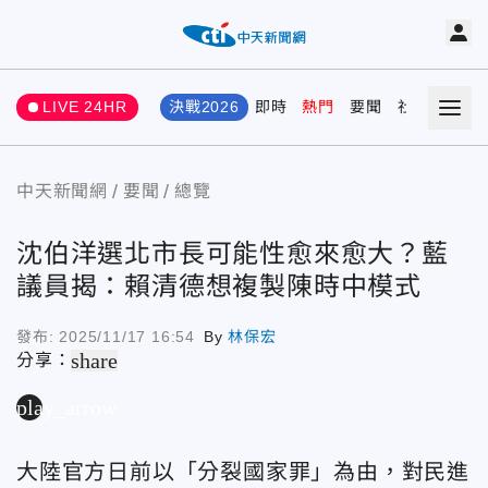
LIVE 24HR
決戰2026
即時
熱門
要聞
社會
娛樂
中天新聞網
要聞
總覽
沈伯洋選北市長可能性愈來愈大？藍
議員揭：賴清德想複製陳時中模式
發布:
2025/11/17 16:54
By
林保宏
share
分享：
play_arrow
大陸官方日前以「分裂國家罪」為由，對民進