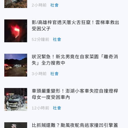
2小時前
社會
影/高雄梓官透天厝火舌狂竄！雲梯車救出
受困父子
52分鐘前
社會
狀況緊急！新北男竟在自家菜園「離奇消
失」全力搜救中
3小時前
社會
車頭嚴重變形！澎湖小客車失控自撞燈桿
母女一度受困車內
12小時前
社會
比抓賊還難？颱風夜鴕鳥逃家撞凹引擎蓋