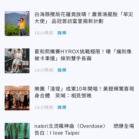
白海豚攪局花蓮竟放晴！蕭景鴻擺脫「旱災
大使」 品冠首訪富里揭新計劃
16小時前
娛樂
夏和熙備賽HYROX挑戰極限！曝「痛到像
被卡車撞」操到雙手長繭
16小時前
娛樂
樂團「淺堤」成軍10年開唱！黃鐙輝驚喜現
身合體 笑喊：相見恨晚
16小時前
娛樂
natori北流飆神曲〈Overdose〉 燃爆全場
告白：I love Taipei