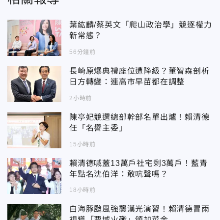
葉紘麟/蔡英文「爬山政治學」競逐權力
新常態？
56分鐘前
長崎原爆典禮座位遭降級？董智森剖析
日方轉變：連高市早苗都在調整
2小時前
陳亭妃競選總部幹部名單出爐！賴清德
任「名譽主委」
15小時前
賴清德喊蓋13萬戶社宅剩3萬戶！藍青
年點名沈伯洋：敢吭聲嗎？
18小時前
白海豚颱風強襲漢光演習！賴清德冒雨
視導「要域火殲」頒加菜金