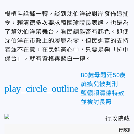
楊植斗話鋒一轉，談到沈伯洋被對岸發佈追捕
令，賴清德多次要求韓國瑜院長表態，也是為
了幫沈伯洋架舞台，看民調能否有起色。即便
沈伯洋在市政上的履歷為零，但民進黨的支持
者並不在意，在民進黨心中，只要足夠「抗中
保台」，就有資格與藍白一搏。
80歲母悶死50歲
癱瘓兒被判刑
play_circle_outline
藍籲賴清德特赦
並檢討長照
行政院