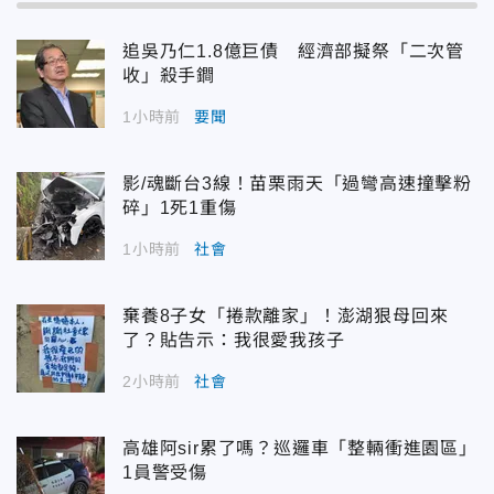
追吳乃仁1.8億巨債 經濟部擬祭「二次管
收」殺手鐧
1小時前
要聞
影/魂斷台3線！苗栗雨天「過彎高速撞擊粉
碎」1死1重傷
1小時前
社會
棄養8子女「捲款離家」！澎湖狠母回來
了？貼告示：我很愛我孩子
2小時前
社會
高雄阿sir累了嗎？巡邏車「整輛衝進園區」
1員警受傷