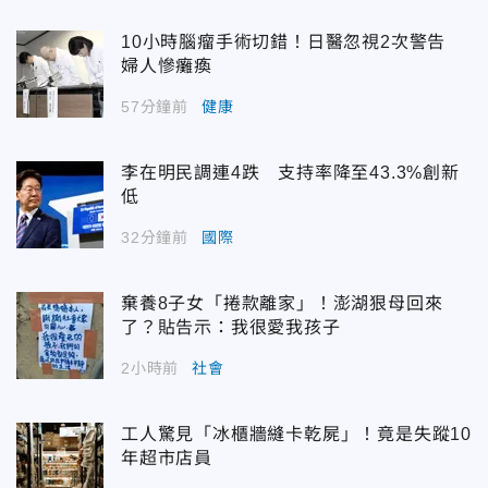
10小時腦瘤手術切錯！日醫忽視2次警告
婦人慘癱瘓
57分鐘前
健康
李在明民調連4跌 支持率降至43.3%創新
低
32分鐘前
國際
棄養8子女「捲款離家」！澎湖狠母回來
了？貼告示：我很愛我孩子
2小時前
社會
工人驚見「冰櫃牆縫卡乾屍」！竟是失蹤10
年超市店員