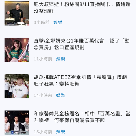
肥大叔猝逝！粉絲團8/11直播喊卡：情緒還
沒整理好
3小時前
娛樂
直擊/金娜妍來台1年賺百萬代言 認了「動
念買房」鬆口置產規劃
11小時前
娛樂
胡瓜挑戰ATEEZ崔傘肌情「震胸舞」遭虧
肚子狂晃：變抖肚舞
14小時前
娛樂
和家馨帥兒金榜題名！相中「百萬名畫」當
升學禮 何豪傑自嘲漏氣買不起
15小時前
娛樂