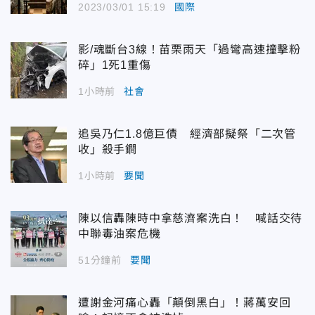
2023/03/01 15:19
國際
影/魂斷台3線！苗栗雨天「過彎高速撞擊粉
碎」1死1重傷
1小時前
社會
追吳乃仁1.8億巨債 經濟部擬祭「二次管
收」殺手鐧
1小時前
要聞
陳以信轟陳時中拿慈濟案洗白！ 喊話交待
中聯毒油案危機
51分鐘前
要聞
遭謝金河痛心轟「顛倒黑白」！蔣萬安回