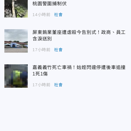
桃園警圍捕制伏
14小時前
社會
屏東鎢業董座遭虐殺今告別式！政商、員工
含淚送別
17小時前
社會
嘉義義竹死亡車禍！姑姪閃違停遭後車追撞
1死1傷
17小時前
社會