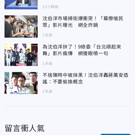
23小時前
沈伯洋市場掃街爆衝突！「幕僚嗆民
眾」影片曝光 網全炸鍋
1天前
為沈伯洋拚了！9綠委「台北順起來
舞」影片瘋傳 網傻眼噴一句
1天前
不捨陳時中被抹黑！沈伯洋轟蔣萬安造
謠：不要偷換概念
2天前
留言衝人氣