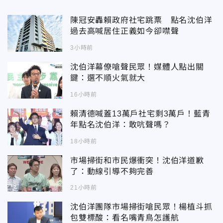
陳冠安轟賴政府社宅跳票 點名沈伯洋
過去高喊居住正義如今卻噤聲
3小時前
沈伯洋幕僚嗆聲民眾！媒體人點出關
鍵：選不順火氣就大
16小時前
賴清德喊蓋13萬戶社宅剩3萬戶！藍青
年點名沈伯洋：敢吭聲嗎？
18小時前
市場掃街和市民爆衝突！沈伯洋道歉
了：動線引導不夠完善
21小時前
沈伯洋團隊市場掃街嗆民眾！楊植斗抓
包雙標酸：看名嘴青鳥怎護航