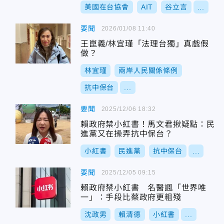
美國在台協會
AIT
谷立言
...
要聞
2026/01/08 11:40
王崑義/林宜瑾「法理台獨」真戲假
做？
林宜瑾
兩岸人民關係條例
抗中保台
...
要聞
2025/12/06 18:32
賴政府禁小紅書！馬文君揪疑點：民
進黨又在操弄抗中保台？
小紅書
民進黨
抗中保台
...
要聞
2025/12/05 09:15
賴政府禁小紅書 名醫諷「世界唯
一」：手段比蔡政府更粗殘
沈政男
賴清德
小紅書
...