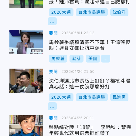
籤！鍾沛君驚：瘋起來連自己臉都打
2026大選
台北市長選舉
沈伯洋
...
要聞
2026/05/01 22:13
馬鈴薯爭議賴清德不下車！王鴻薇傻
眼：連食安都扯抗中保台
馬鈴薯
發芽
美國
...
要聞
2026/04/26 21:50
沈伯洋選北市長板上釘釘？楊植斗曝
真心話：這一仗沒那麼好打
2026大選
台北市長選舉
民進黨
...
要聞
2026/04/26 20:11
盤點綠對陸「18禁」 李艷秋：禁完
年輕世代就用選票把你禁了