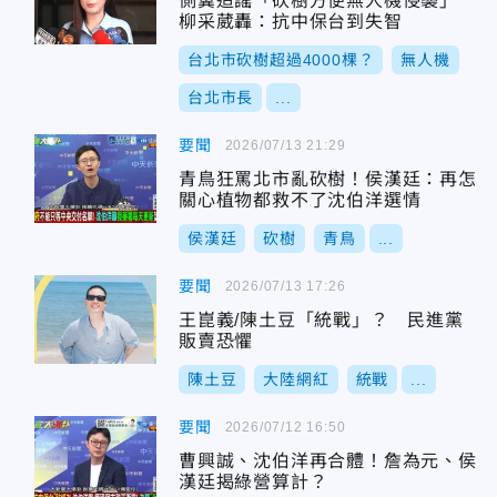
側翼造謠「砍樹方便無人機侵襲」
柳采葳轟：抗中保台到失智
台北市砍樹超過4000棵？
無人機
台北市長
...
要聞
2026/07/13 21:29
青鳥狂罵北市亂砍樹！侯漢廷：再怎
關心植物都救不了沈伯洋選情
侯漢廷
砍樹
青鳥
...
要聞
2026/07/13 17:26
王崑義/陳土豆「統戰」？ 民進黨
販賣恐懼
陳土豆
大陸網紅
統戰
...
要聞
2026/07/12 16:50
曹興誠、沈伯洋再合體！詹為元、侯
漢廷揭綠營算計？