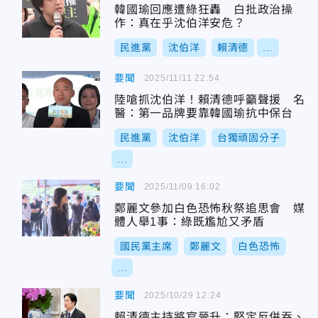
韓國瑜回應遭綠狂轟 白批政治操
作：真在乎沈伯洋安危？
民進黨
沈伯洋
賴清德
...
要聞
2025/11/11 22:54
陸嗆抓沈伯洋！賴清德呼籲聲援 名
醫：第一品牌要靠韓國瑜抗中保台
民進黨
沈伯洋
台獨頑固分子
...
要聞
2025/11/09 16:02
鄭麗文參加白色恐怖秋祭追思會 媒
體人舉1事：綠既尷尬又矛盾
國民黨主席
鄭麗文
白色恐怖
...
要聞
2025/10/29 12:24
賴清德主持將官晉升：堅定反併吞、