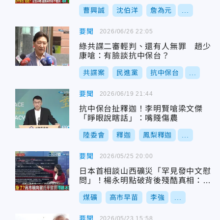
曹興誠
沈伯洋
詹為元
...
要聞
2026/06/26 22:05
綠共諜二審輕判、還有人無罪 趙少
康嗆：有臉談抗中保台？
共諜案
民進黨
抗中保台
...
要聞
2026/06/19 21:44
抗中保台扯釋迦！李明賢嗆梁文傑
「睜眼說瞎話」：嘴賤傷農
陸委會
釋迦
鳳梨釋迦
...
要聞
2026/05/25 20:00
日本首相談山西礦災「罕見發中文慰
問」！楊永明點破背後殘酷真相：民
調暴跌又被川普拋棄
煤礦
高市早苗
李強
...
要聞
2026/05/23 15:58