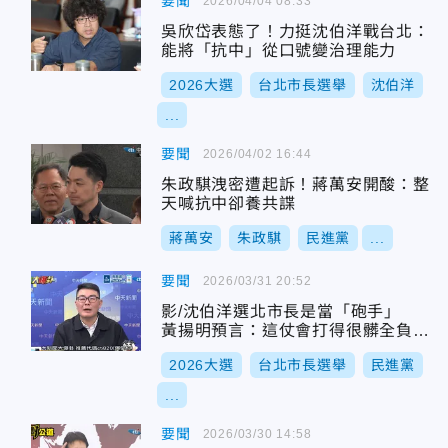
要聞
2026/04/04 08:33
吳欣岱表態了！力挺沈伯洋戰台北：
能將「抗中」從口號變治理能力
2026大選
台北市長選舉
沈伯洋
...
要聞
2026/04/02 16:44
朱政騏洩密遭起訴！蔣萬安開酸：整
天喊抗中卻養共諜
蔣萬安
朱政騏
民進黨
...
要聞
2026/03/31 20:52
影/沈伯洋選北市長是當「砲手」
黃揚明預言：這仗會打得很髒全負面
攻擊
2026大選
台北市長選舉
民進黨
...
要聞
2026/03/30 14:58