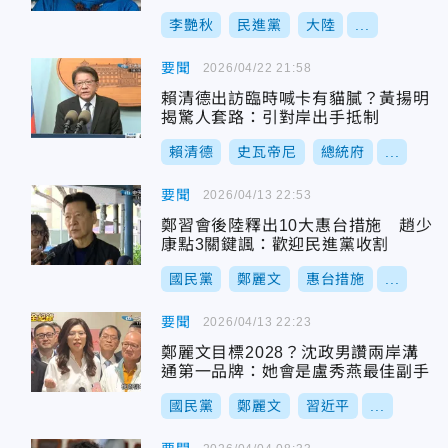
李艷秋
民進黨
大陸
...
要聞
2026/04/22 21:58
賴清德出訪臨時喊卡有貓膩？黃揚明
揭驚人套路：引對岸出手抵制
賴清德
史瓦帝尼
總統府
...
要聞
2026/04/13 22:53
鄭習會後陸釋出10大惠台措施 趙少
康點3關鍵諷：歡迎民進黨收割
國民黨
鄭麗文
惠台措施
...
要聞
2026/04/13 22:23
鄭麗文目標2028？沈政男讚兩岸溝
通第一品牌：她會是盧秀燕最佳副手
國民黨
鄭麗文
習近平
...