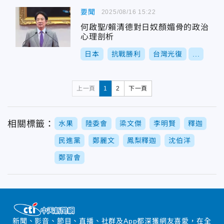
要聞
2025/08/16 15:22
何啟聖/賴清德對日奴顏媚骨的政治
心理剖析
日本
抗戰勝利
台灣光復
...
上一頁
1
2
下一頁
相關標籤：
水果
陸委會
梁文傑
李明賢
釋迦
民進黨
鄭麗文
鳳梨釋迦
沈伯洋
鄭習會
新聞、影音、節目、直播、社群及App都深獲網友喜愛，在全