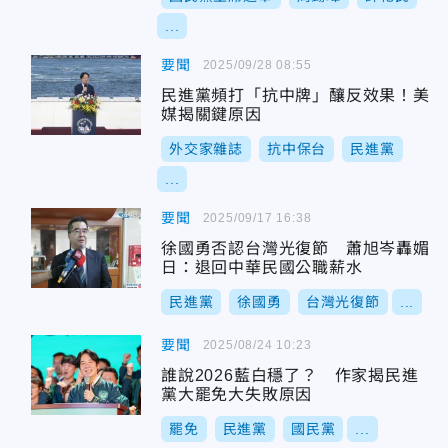
...
要聞
2025/09/28 08:55
民進黨頻打「抗中牌」釀反效果！美
媒揭關鍵原因
外交家雜誌
抗中保台
民進黨
...
要聞
2025/09/17 16:38
徐國勇否認台灣光復節 蕭旭岑轟媚
日：退回中華民國公職薪水
民進黨
徐國勇
台灣光復節
...
要聞
2025/08/24 10:23
誰說2026藍白穩了？ 作家揭民進
黨大罷免大失敗原因
罷免
民進黨
國民黨
...