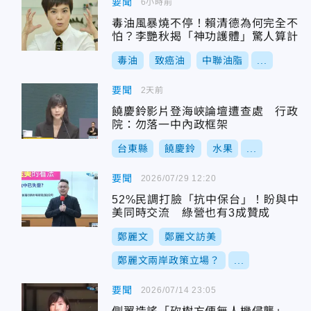
要聞
6小時前
毒油風暴燒不停！賴清德為何完全不
怕？李艷秋揭「神功護體」驚人算計
毒油
致癌油
中聯油脂
...
要聞
2天前
饒慶鈴影片登海峽論壇遭查處 行政
院：勿落一中內政框架
台東縣
饒慶鈴
水果
...
要聞
2026/07/29 12:20
52%民調打臉「抗中保台」！盼與中
美同時交流 綠營也有3成贊成
鄭麗文
鄭麗文訪美
鄭麗文兩岸政策立場？
...
要聞
2026/07/14 23:05