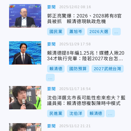
要聞
2025/12/02 08:16
郭正亮驚爆：2026、2028將有8官
員被抓 賴清德現執政危機
國民黨
蕭旭岑
2026大選
...
要聞
2025/11/29 17:58
賴清德提8年編1.25兆！媒體人揪20
34才執行完畢：陸若2027攻台怎應
對？
賴清德
國防預算
2027武統台灣
...
要聞
2025/11/17 16:54
沈伯洋選北市長可能性愈來愈大？藍
議員揭：賴清德想複製陳時中模式
民進黨
沈伯洋
賴清德
...
要聞
2025/11/12 21:21