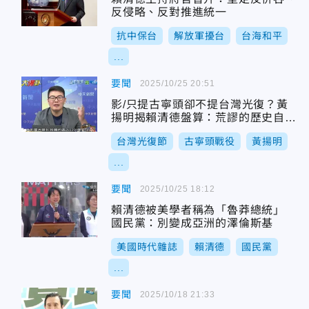
反侵略、反對推進統一
抗中保台
解放軍擾台
台海和平
...
要聞
2025/10/25 20:51
影/只提古寧頭卻不提台灣光復？黃
揚明揭賴清德盤算：荒謬的歷史自助
餐
台灣光復節
古寧頭戰役
黃揚明
...
要聞
2025/10/25 18:12
賴清德被美學者稱為「魯莽總統」
國民黨：別變成亞洲的澤倫斯基
美國時代雜誌
賴清德
國民黨
...
要聞
2025/10/18 21:33