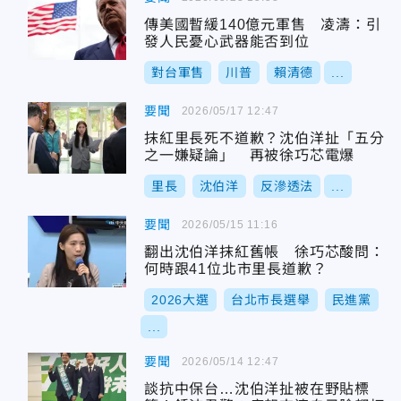
傳美國暫緩140億元軍售 凌濤：引
發人民憂心武器能否到位
對台軍售
川普
賴清德
...
要聞
2026/05/17 12:47
抹紅里長死不道歉？沈伯洋扯「五分
之一嫌疑論」 再被徐巧芯電爆
里長
沈伯洋
反滲透法
...
要聞
2026/05/15 11:16
翻出沈伯洋抹紅舊帳 徐巧芯酸問：
何時跟41位北市里長道歉？
2026大選
台北市長選舉
民進黨
...
要聞
2026/05/14 12:47
談抗中保台…沈伯洋扯被在野貼標