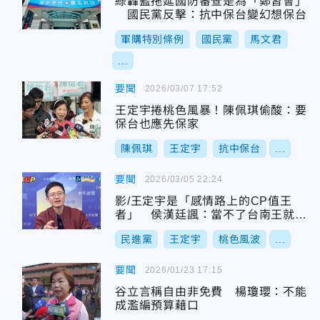
綠轟藍拖延國防審查是為「鄭習會」
國民黨反擊：抗中保台變幻想保台
軍購特別條例
國民黨
馬文君
...
要聞
2026/03/07 17:52
王定宇捲桃色風暴！陳佩琪偷酸：要
保台也應先保家
陳佩琪
王定宇
抗中保台
...
要聞
2026/03/05 22:24
影/王定宇是「感情路上的CP值王
者」 侯漢廷諷：當不了台南王就當
台南小王
民進黨
王定宇
桃色風波
...
要聞
2026/01/23 17:15
谷立言稱自由非免費 楊瓊瓔：不能
成濫編預算藉口