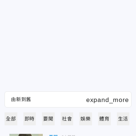
全部
即時
要聞
社會
娛樂
體育
生活