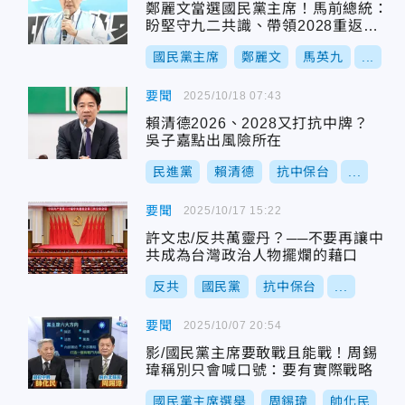
鄭麗文當選國民黨主席！馬前總統：
盼堅守九二共識、帶領2028重返執
政
國民黨主席
鄭麗文
馬英九
...
要聞
2025/10/18 07:43
賴清德2026、2028又打抗中牌？
吳子嘉點出風險所在
民進黨
賴清德
抗中保台
...
要聞
2025/10/17 15:22
許文忠/反共萬靈丹？──不要再讓中
共成為台灣政治人物擺爛的藉口
反共
國民黨
抗中保台
...
要聞
2025/10/07 20:54
影/國民黨主席要敢戰且能戰！周錫
瑋稱別只會喊口號：要有實際戰略
國民黨主席選舉
周錫瑋
帥化民