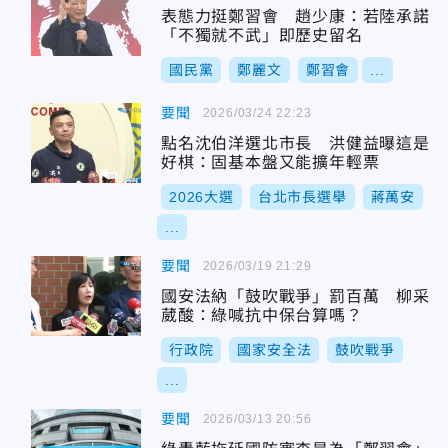
表態力挺鄭習會 趙少康：若陸承諾
「不獨就不武」即歷史留名
國民黨
鄭麗文
鄭習會
...
要聞
2026/03/24 22:23
點名沈伯洋選北市長 洪健益曝這是
好棋：固基本盤又能擴年輕票
2026大選
台北市長選舉
蔣萬安
...
要聞
2026/03/19 21:29
國安法納「鼓吹戰爭」罰百萬 柳采
葳酸：綠喊抗中保台算嗎？
行政院
國家安全法
鼓吹戰爭
...
要聞
2026/03/13 20:56