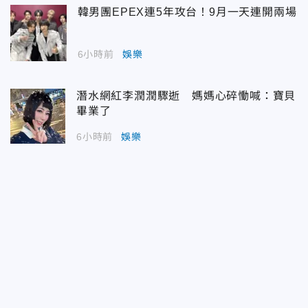
韓男團EPEX連5年攻台！9月一天連開兩場
6小時前
娛樂
潛水網紅李潤潤驟逝 媽媽心碎慟喊：寶貝
畢業了
6小時前
娛樂