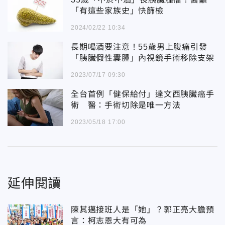
「有這些家族史」快篩檢
2024/02/22 10:34
長期喝酒要注意！55歲男上腹痛引發
「胰臟假性囊腫」內視鏡手術移除支架
2023/07/17 09:30
全台首例「健保給付」達文西胰臟癌手
術 醫：手術切除是唯一方法
2023/05/18 17:00
延伸閱讀
陳其邁接班人是「她」？郭正亮大膽預
言：柯志恩大有可為