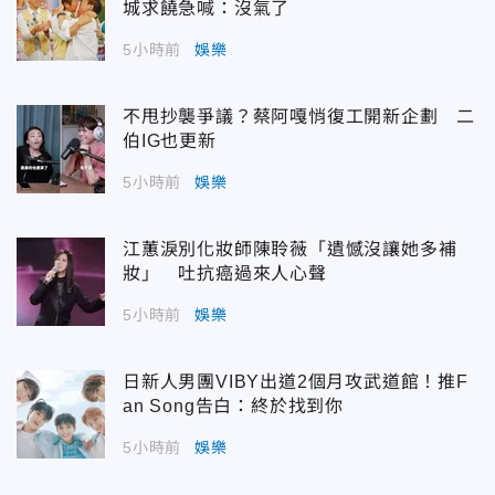
城求饒急喊：沒氣了
5小時前
娛樂
不甩抄襲爭議？蔡阿嘎悄復工開新企劃 二
伯IG也更新
5小時前
娛樂
江蕙淚別化妝師陳聆薇「遺憾沒讓她多補
妝」 吐抗癌過來人心聲
5小時前
娛樂
日新人男團VIBY出道2個月攻武道館！推F
an Song告白：終於找到你
5小時前
娛樂