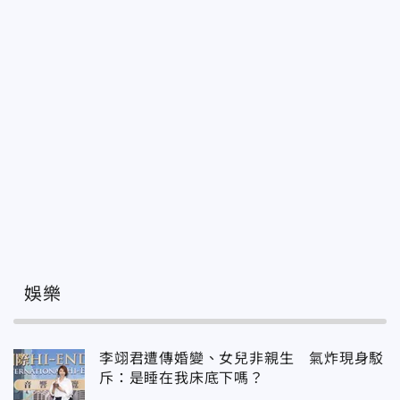
娛樂
李翊君遭傳婚變、女兒非親生 氣炸現身駁
斥：是睡在我床底下嗎？