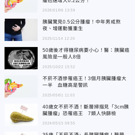
瘤迅速增大0.2公分！
2026/01/06 13:59
胰臟驚見0.5公分腫瘤！中年男戒熬
夜、增運動獲重生
2025/11/14 12:20
50歲後才得糖尿病要小心！醫：胰臟癌
風險是一般人8倍
2025/10/22 15:52
不菸不酒慘罹癌王！3個月胰臟腫瘤大
一半 血糖高是警訊
2025/05/01 11:03
40歲女不菸不酒！斷層掃描見「3cm胰
臟腫瘤」恐罹癌王 7類人快篩檢
2024/05/15 09:55
35歲「不菸不酒」長胰臟腫瘤！醫籲