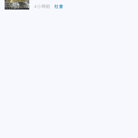
4小時前
社會