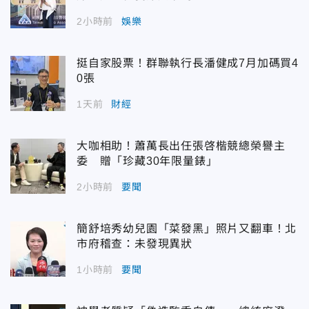
2小時前
娛樂
挺自家股票！群聯執行長潘健成7月加碼買4
0張
1天前
財經
大咖相助！蕭萬長出任張啓楷競總榮譽主
委 贈「珍藏30年限量錶」
2小時前
要聞
簡舒培秀幼兒園「菜發黑」照片又翻車！北
市府稽查：未發現異狀
1小時前
要聞