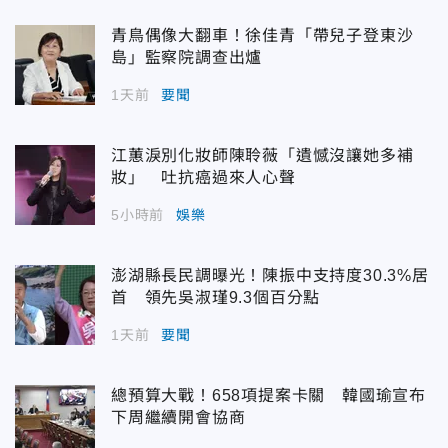
青鳥偶像大翻車！徐佳青「帶兒子登東沙
島」監察院調查出爐
1天前
要聞
江蕙淚別化妝師陳聆薇「遺憾沒讓她多補
妝」 吐抗癌過來人心聲
5小時前
娛樂
澎湖縣長民調曝光！陳振中支持度30.3%居
首 領先吳淑瑾9.3個百分點
1天前
要聞
總預算大戰！658項提案卡關 韓國瑜宣布
下周繼續開會協商