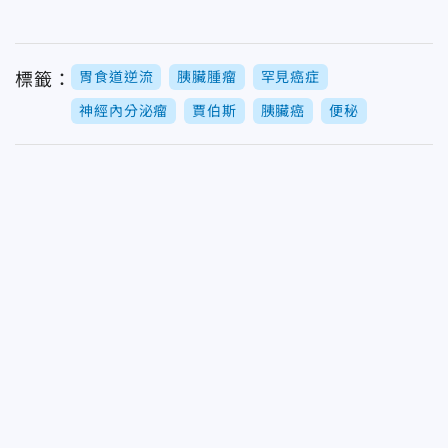
胃食道逆流
胰臟腫瘤
罕見癌症
標籤：
神經內分泌瘤
賈伯斯
胰臟癌
便秘