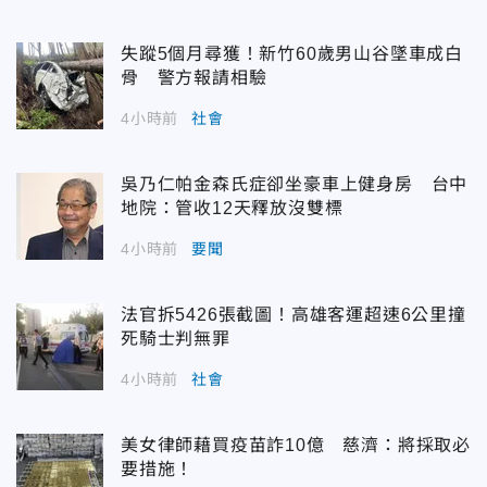
失蹤5個月尋獲！新竹60歲男山谷墜車成白
骨 警方報請相驗
4小時前
社會
吳乃仁帕金森氏症卻坐豪車上健身房 台中
地院：管收12天釋放沒雙標
4小時前
要聞
法官拆5426張截圖！高雄客運超速6公里撞
死騎士判無罪
4小時前
社會
美女律師藉買疫苗詐10億 慈濟：將採取必
要措施！