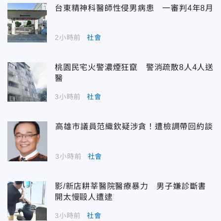
台東精神科醫師性侵男病患 一審判4年8月
2小時前
社會
桃園民宅火警濃煙狂竄 警消疏散8人4人送
醫
3小時前
社會
高雄市議員范織欽疑涉貪！遭檢調帶回約談
3小時前
社會
影/新店耕莘醫院醫療暴力 男子嫌診斷書
開太慢毆人遭逮
3小時前
社會