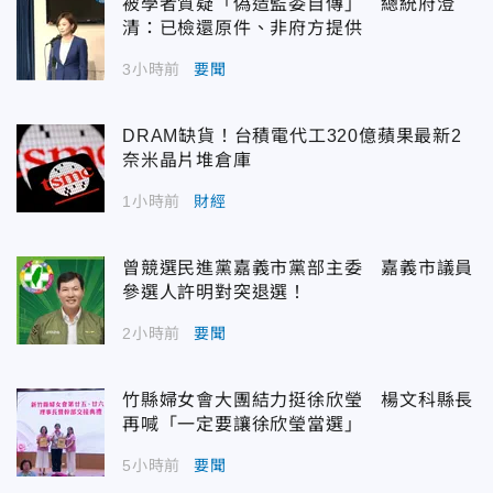
被學者質疑「偽造監委自傳」 總統府澄
清：已檢還原件、非府方提供
3小時前
要聞
DRAM缺貨！台積電代工320億蘋果最新2
奈米晶片堆倉庫
1小時前
財經
曾競選民進黨嘉義市黨部主委 嘉義市議員
參選人許明對突退選！
2小時前
要聞
竹縣婦女會大團結力挺徐欣瑩 楊文科縣長
再喊「一定要讓徐欣瑩當選」
5小時前
要聞