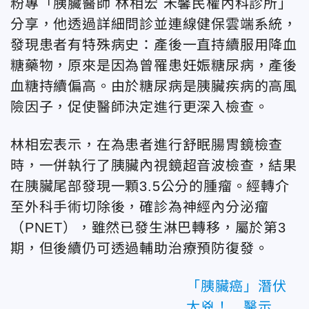
粉專「胰臟醫師 林相宏 禾馨民權內科診所」
分享，他透過詳細問診並連線健保雲端系統，
發現患者有特殊病史：產後一直持續服用降血
糖藥物，原來是因為曾罹患妊娠糖尿病，產後
血糖持續偏高。由於糖尿病是胰臟疾病的高風
險因子，促使醫師決定進行更深入檢查。
林相宏
表示，在為患者進行舒眠腸胃鏡檢查
時，一併執行了胰臟內視鏡超音波檢查，結果
在胰臟尾部發現一顆3.5公分的腫瘤。經轉介
至外科手術切除後，確診為神經內分泌瘤
（PNET），雖然已發生淋巴轉移，屬於第3
期，但後續仍可透過輔助治療預防復發。
「胰臟癌」潛伏
太兇！ 醫示