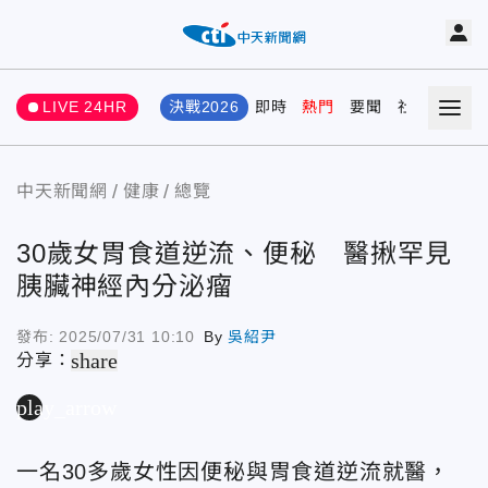
LIVE 24HR
決戰2026
即時
熱門
要聞
社會
娛樂
中天新聞網
健康
總覽
30歲女胃食道逆流、便秘 醫揪罕見
胰臟神經內分泌瘤
發布:
2025/07/31 10:10
By
吳紹尹
share
分享：
play_arrow
一名30多歲女性因便秘與胃食道逆流就醫，