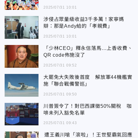
2025/07/31 10:01
涉侵占眾量級收益3千多萬！家寧媽
辯：那是Andy給的「孝親費」
2025/07/31 10:01
「少林CEO」釋永信落馬…上香收費、
QR code佈施沒了
2025/07/31 09:52
大罷免大失敗後首度 解放軍44機艦實
施「聯合戰備警巡」
2025/07/31 09:50
川普簽令了！對巴西課徵50%關稅 咖
啡未列入豁免名單
2025/07/31 09:43
遭王義川嗆「滾啦」！王世堅霸氣回應