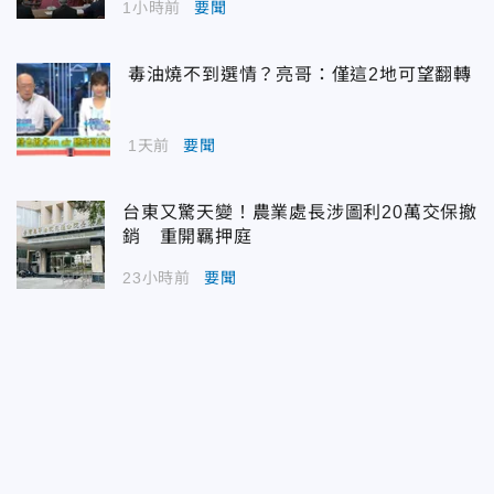
1小時前
要聞
毒油燒不到選情？亮哥：僅這2地可望翻轉
1天前
要聞
台東又驚天變！農業處長涉圖利20萬交保撤
銷 重開羈押庭
23小時前
要聞