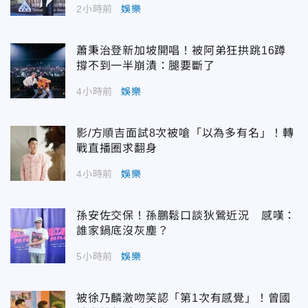
2小時前
娛樂
蕭秉治登新加坡開唱！被阿弟狂拱跳16蹲
撐不到一半崩潰：腿要斷了
4小時前
娛樂
影/方順吉面試8次被嗆「以為多有名」！轉
戰直播圈求翻身
4小時前
娛樂
孫安佐交保！孫鵬鬆口談狄鶯近況 感嘆：
誰家鍋底沒灰塵？
5小時前
娛樂
被徐乃麟激吻笑認「第1次有感覺」！曾國