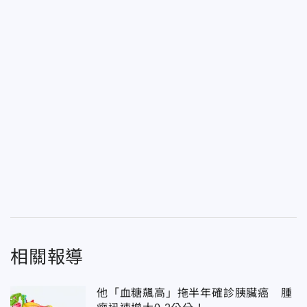
相關報導
他「血糖飆高」拖半年確診胰臟癌 腫