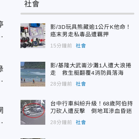
社會
停
影/3D玩具熊藏逾1公斤K他命！
主
癌末男走私毒品遭羈押
15分鐘前
社會
影/基隆大武崙沙灘1人遭大浪捲
綠
走 救生艇翻覆4消防員落海
政
28分鐘前
社會
台中行車糾紛升級！68歲阿伯持
網
刀砍人遭反擊 倒地耳滲血昏迷
元
28分鐘前
社會