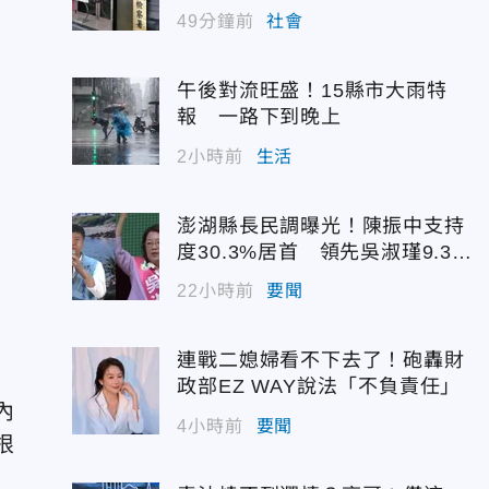
49分鐘前
社會
午後對流旺盛！15縣市大雨特
報 一路下到晚上
2小時前
生活
澎湖縣長民調曝光！陳振中支持
度30.3%居首 領先吳淑瑾9.3個
百分點
22小時前
要聞
連戰二媳婦看不下去了！砲轟財
政部EZ WAY說法「不負責任」
內
4小時前
要聞
根