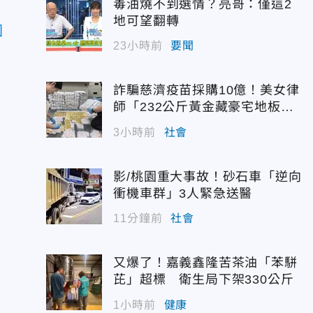
毒油燒不到選情？亮哥：僅這2
地可望翻轉
國
23小時前
要聞
詐騙慈濟疫苗採購10億！美女律
師「232公斤黃金藏豪宅地板
下」
3小時前
社會
影/桃園重大事故！砂石車「逆向
衝機車群」3人緊急送醫
11分鐘前
社會
又爆了！嘉義鑫隆苦茶油「苯駢
芘」超標 衛生局下架330公斤
1小時前
健康