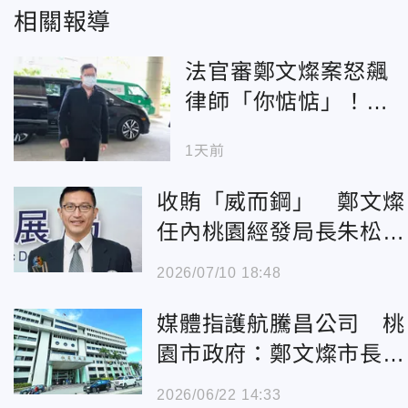
相關報導
法官審鄭文燦案怒飆
律師「你惦惦」！還
自爆「我也問AI」
1天前
收賄「威而鋼」 鄭文燦
任內桃園經發局長朱松偉
判刑10年4月定讞
2026/07/10 18:48
媒體指護航騰昌公司 桃
園市政府：鄭文燦市長任
內通過許可
2026/06/22 14:33