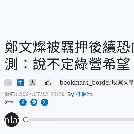
鄭文燦被羈押後續恐
測：說不定綠營希望
bookmark_border
大
收藏文
中
小
發布:
2024/07/12 22:26
By
林保宏
分享：
play_arrow