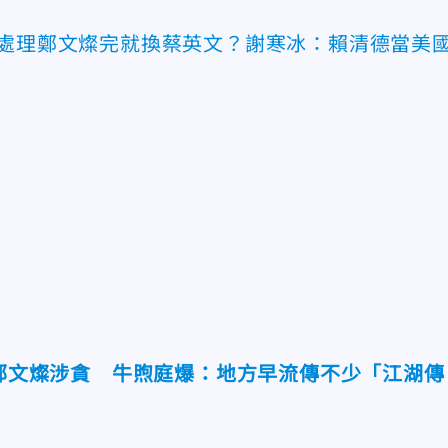
 處理鄭文燦完就換蔡英文？謝寒冰：賴清德當美
外鄭文燦涉貪 牛煦庭爆：地方早流傳不少「江湖傳