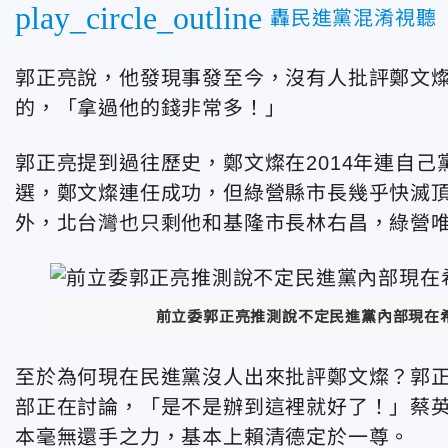
play_circle_outline
轟民進黨混淆視聽
郭正亮說，他發現事發至今，沒有人批評鄭文
的，「拿過他的錢非常多！」
郭正亮提到過往歷史，鄭文燦在2014年連自己
選，鄭文燦連任成功，但綠營縣市長幾乎快滅
外，北台灣也只剩他和基隆市長林右昌，綠營
前立委郭正亮推測說不定民進黨內部現在
至於為何現在民進黨沒人出來批評鄭文燦？郭
部正在討論，「是不是辦到這裡就好了！」蔡
本毫無還手之力，基本上賴清德定於一尊。