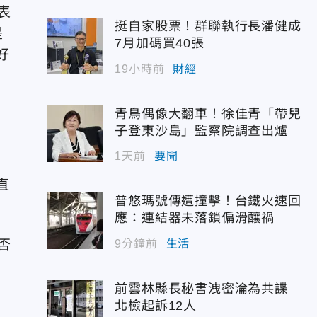
表
挺自家股票！群聯執行長潘健成
是
7月加碼買40張
好
19小時前
財經
青鳥偶像大翻車！徐佳青「帶兒
子登東沙島」監察院調查出爐
1天前
要聞
直
普悠瑪號傳遭撞擊！台鐵火速回
應：連結器未落鎖偏滑釀禍
否
9分鐘前
生活
前雲林縣長秘書洩密淪為共諜
北檢起訴12人