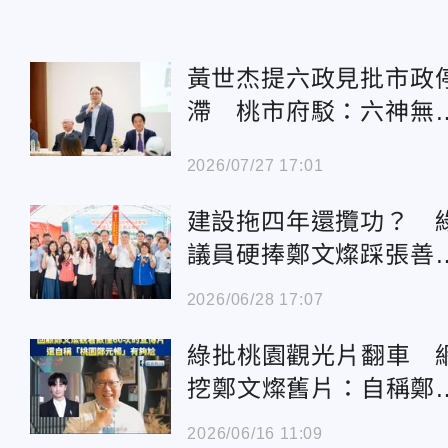
黃世杰提六政見批市政
滯 桃市府駁：六神無
導致六大皆空
2026/07/27 17:01
建設拖四年還攬功？ 
議員硬捧鄭文燦踩張善
惹議
2026/06/28 17:07
綠批桃園觀光片翻車 
挖鄭文燦舊片：自稱鄭
暢觀看數60
2026/06/16 11:09