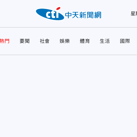
星
熱門
要聞
社會
娛樂
體育
生活
國際