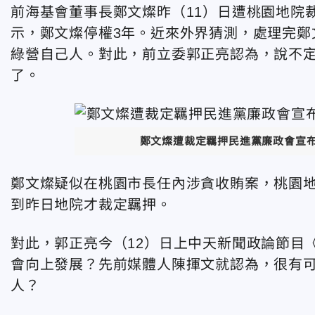
前海基會董事長鄭文燦昨（11）日遭桃園地院
示，鄭文燦停權3年。近來外界猜測，處理完鄭
綠營自己人。對此，前立委郭正亮認為，說不
了。
鄭文燦遭裁定羈押民進黨廉政會宣
鄭文燦疑似在桃園市長任內涉貪收賄案，桃園
到昨日地院才裁定羈押。
對此，郭正亮今（12）日上中天新聞政論節目
會向上發展？先前媒體人陳揮文就認為，很有
人？