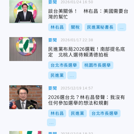
要聞
2026/01/24 16:50
談台美關係！ 林右昌：美國需要台
灣的幫忙
林右昌
關稅
民進黨秘書長
...
要聞
2026/01/17 22:38
民進黨布局2026選戰！南部提名底
定 北桃人選待賴清德拍板
台北市長選舉
桃園市長選舉
民進黨
...
要聞
2025/12/19 14:57
2026選台北？林右昌發聲：我沒有
任何參加選舉的想法和規劃
林右昌
民進黨
台北市長選舉
...
2025/12/18 18:32