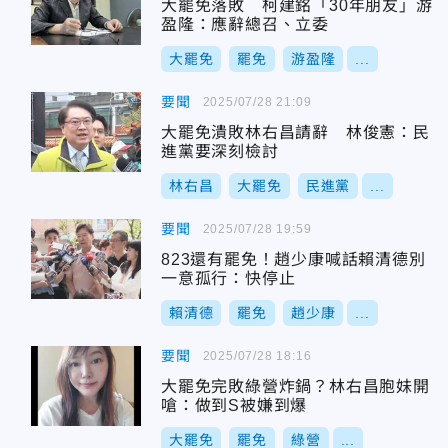
大罷免落敗 柯建銘「30年朋友」游
盈隆：應辭總召、立委
大罷免
罷免
游盈隆
...
要聞
2025/07/28 21:09
大罷免潰敗林右昌請辭 林俊憲：民
進黨要深刻檢討
林右昌
大罷免
民進黨
...
要聞
2025/07/28 19:59
823還有罷免！趙少康喊話賴清德別
一意孤行：快停止
賴清德
罷免
趙少康
...
要聞
2025/07/28 18:16
大罷免完敗綠營炸鍋？林右昌胞妹開
嗆：做到S被嫌到爆
大罷免
罷免
綠營
...