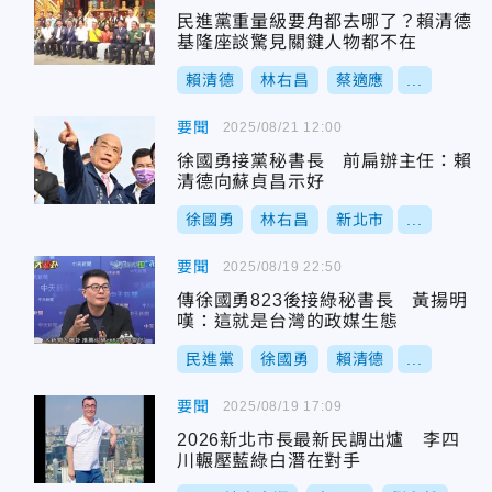
民進黨重量級要角都去哪了？賴清德
基隆座談驚見關鍵人物都不在
賴清德
林右昌
蔡適應
...
要聞
2025/08/21 12:00
徐國勇接黨秘書長 前扁辦主任：賴
清德向蘇貞昌示好
徐國勇
林右昌
新北市
...
要聞
2025/08/19 22:50
傳徐國勇823後接綠秘書長 黃揚明
嘆：這就是台灣的政媒生態
民進黨
徐國勇
賴清德
...
要聞
2025/08/19 17:09
2026新北市長最新民調出爐 李四
川輾壓藍綠白潛在對手