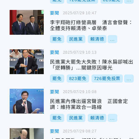
要聞
2025/07/29 10:47
李宇翔砲打綠營高層 湧言會發聲：
全體支持賴清德、卓榮泰
罷免
民進黨
賴清德
...
要聞
2025/07/29 10:13
民進黨大罷免大失敗！陳水扁卻喊出
「逆轉勝」…關鍵原因曝光
罷免
823罷免
726罷免投票
...
要聞
2025/07/29 10:08
民進黨內傳出逼宮聲浪 正國會定
調：維持黨政合一路線
罷免
民進黨
賴清德
...
要聞
2025/07/29 08:27