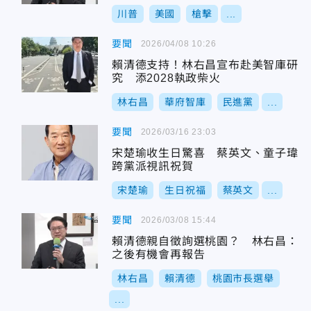
川普
美國
槍擊
...
要聞
2026/04/08 10:26
賴清德支持！林右昌宣布赴美智庫研
究 添2028執政柴火
林右昌
華府智庫
民進黨
...
要聞
2026/03/16 23:03
宋楚瑜收生日驚喜 蔡英文、童子瑋
跨黨派視訊祝賀
宋楚瑜
生日祝福
蔡英文
...
要聞
2026/03/08 15:44
賴清德親自徵詢選桃園？ 林右昌：
之後有機會再報告
林右昌
賴清德
桃園市長選舉
...