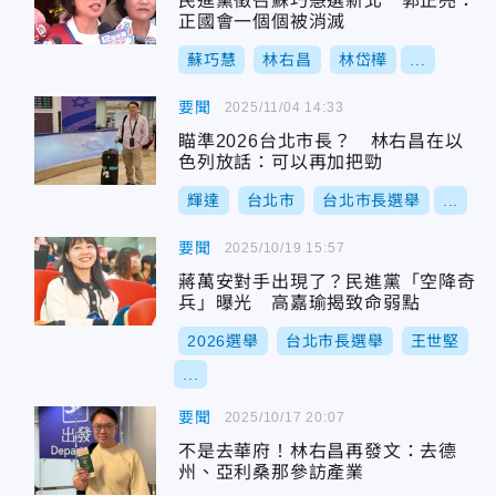
民進黨徵召蘇巧慧選新北 郭正亮：
正國會一個個被消滅
蘇巧慧
林右昌
林岱樺
...
要聞
2025/11/04 14:33
瞄準2026台北市長？ 林右昌在以
色列放話：可以再加把勁
輝達
台北市
台北市長選舉
...
要聞
2025/10/19 15:57
蔣萬安對手出現了？民進黨「空降奇
兵」曝光 高嘉瑜揭致命弱點
2026選舉
台北市長選舉
王世堅
...
要聞
2025/10/17 20:07
不是去華府！林右昌再發文：去德
州、亞利桑那參訪產業