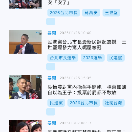
安「安了」
2026台北市長
蔣萬安
王世堅
...
要聞
2025/11/26 10:40
民進黨台北市長最新民調超震撼！王
世堅爆發力驚人輾壓奪冠
台北市長選舉
2026選舉
民進黨
...
要聞
2025/11/25 15:35
吳怡農對黨內操盤手開砲 楊蕙如酸
自以為王子：投票前屁都不敢放
民進黨
2026台北市長
壯闊台灣
...
要聞
2025/11/07 08:17