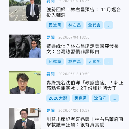
要聞
2026/07/19 16:26
強勢回歸！林右昌預告： 11月返台
投入輔選
民進黨
林右昌
全代會
...
要聞
2026/07/04 13:56
遭邊緣化？林右昌遠走美國突發長
文：台灣總習慣非黑即白
民進黨
林右昌
大罷免
...
要聞
2026/05/12 19:59
轟綠提名沈伯洋「政黨墮落」！郭正
亮點名謝寒冰：2千份雞排賭大了
2026大選
民進黨
沈伯洋
...
要聞
2026/04/26 16:17
川普出席記者宴遇襲！林右昌華府直
擊救護車狂飆：很有真實感