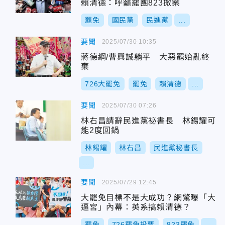
賴清德：呼籲罷團823撤案
罷免
國民黨
民進黨
...
要聞
2025/07/30 10:35
蔣德綱/曹興誠躺平 大惡罷始亂終
棄
726大罷免
罷免
賴清德
...
要聞
2025/07/30 07:26
林右昌請辭民進黨祕書長 林錫耀可
能2度回鍋
林錫耀
林右昌
民進黨秘書長
...
要聞
2025/07/29 12:45
大罷免目標不是大成功？網驚曝「大
逼宮」內幕：英系搞賴清德？
罷免
726罷免投票
823罷免
...