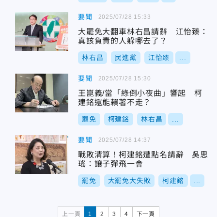
要聞
2025/07/28 15:33
大罷免大翻車林右昌請辭 江怡臻：
真該負責的人躲哪去了？
林右昌
民進黨
江怡臻
...
要聞
2025/07/28 15:30
王崑義/當「綠倒小夜曲」響起 柯
建銘還能賴著不走？
罷免
柯建銘
林右昌
...
要聞
2025/07/28 14:37
戰敗清算！柯建銘遭點名請辭 吳思
瑤：讓子彈飛一會
罷免
大罷免大失敗
柯建銘
...
上一頁
1
2
3
4
下一頁