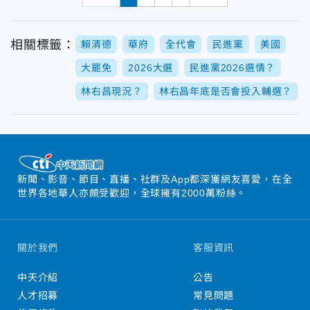
相關標籤：
賴清德
華府
全代會
民進黨
美國
大罷免
2026大選
民進黨2026選情？
林右昌現況？
林右昌年底是否會投入輔選？
新聞、影音、節目、直播、社群及App都深獲網友喜愛，在全
世界各地華人亦頗受歡迎，全球擁有2000萬粉絲。
關於我們
客服資訊
中天介紹
公告
人才招募
常見問題