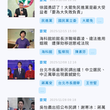
要聞
徐國勇認了！大罷免民進黨是最大受
益者「要為大失敗負責」
民進黨
國民黨立委
大罷免
...
要聞
2025/12/15 15:00
海科館前館長涉職場霸凌、違法進用
姻親 遭彈劾移送懲戒法院
海科館
監察院
陳素芬
...
要聞
2025/12/08 12:16
台北市長最新民調出爐！中立選民、
中正萬華出現震撼變化
蔣萬安
台北市長選舉
王世堅
...
要聞
2025/11/28 09:18
吳怡農出招公布民調！謝寒冰：蔣萬