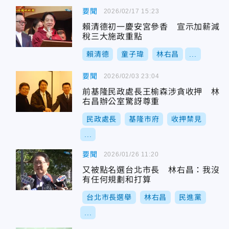
要聞
2026/02/17 15:23
賴清德初一慶安宮參香 宣示加薪減
稅三大施政重點
賴清德
童子瑋
林右昌
...
要聞
2026/02/03 23:04
前基隆民政處長王榆森涉貪收押 林
右昌辦公室驚訝尊重
民政處長
基隆市府
收押禁見
...
要聞
2026/01/26 11:20
又被點名選台北市長 林右昌：我沒
有任何規劃和打算
台北市長選舉
林右昌
民進黨
...