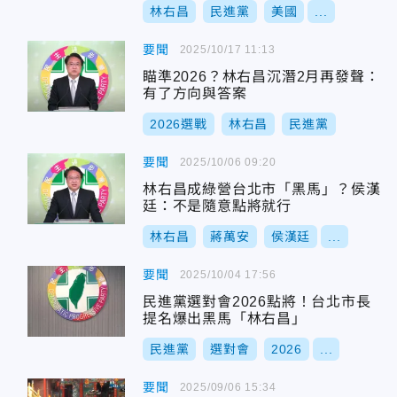
林右昌
民進黨
美國
...
要聞
2025/10/17 11:13
瞄準2026？林右昌沉潛2月再發聲：
有了方向與答案
2026選戰
林右昌
民進黨
要聞
2025/10/06 09:20
林右昌成綠營台北市「黑馬」？侯漢
廷：不是隨意點將就行
林右昌
蔣萬安
侯漢廷
...
要聞
2025/10/04 17:56
民進黨選對會2026點將！台北市長
提名爆出黑馬「林右昌」
民進黨
選對會
2026
...
要聞
2025/09/06 15:34