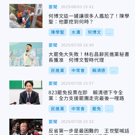
要聞
2025/08/03 15:41
何博文這一鏟讓很多人尷尬了！陳學
聖：他要挖到何時？
陳學聖
水溝
何博文
...
要聞
2025/07/30 16:40
大罷免大失敗！林右昌辭民進黨秘書
長獲准 何博文暫時代理
民進黨
中常會
賴清德
...
要聞
2025/07/30 15:57
823罷免投票在即 賴清德下令全
黨：全力支援罷團走完最後一哩路
民進黨
中常會
罷免
...
要聞
2025/07/30 15:32
反省第一步是最困難的 王世堅喊話