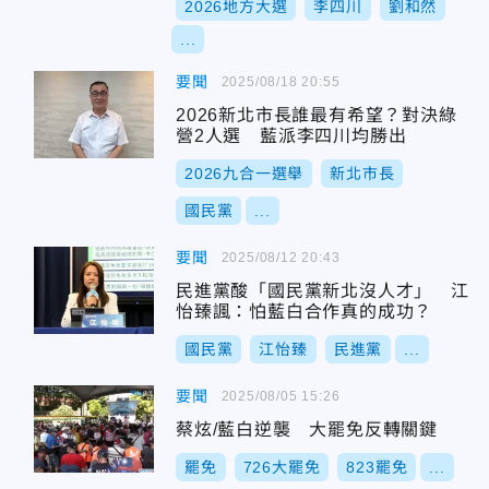
2026地方大選
李四川
劉和然
...
要聞
2025/08/18 20:55
2026新北市長誰最有希望？對決綠
營2人選 藍派李四川均勝出
2026九合一選舉
新北市長
國民黨
...
要聞
2025/08/12 20:43
民進黨酸「國民黨新北沒人才」 江
怡臻諷：怕藍白合作真的成功？
國民黨
江怡臻
民進黨
...
要聞
2025/08/05 15:26
蔡炫/藍白逆襲 大罷免反轉關鍵
罷免
726大罷免
823罷免
...