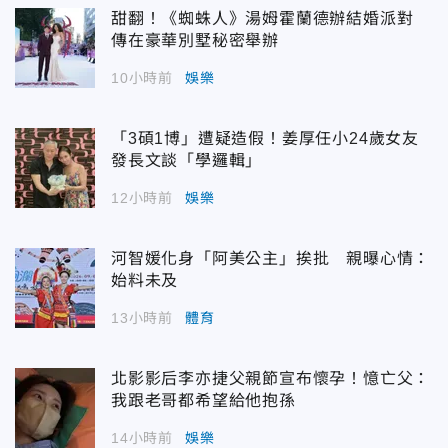
甜翻！《蜘蛛人》湯姆霍蘭德辦結婚派對
傳在豪華別墅秘密舉辦
10小時前
娛樂
「3碩1博」遭疑造假！姜厚任小24歲女友
發長文談「學邏輯」
12小時前
娛樂
河智媛化身「阿美公主」挨批 親曝心情：
始料未及
13小時前
體育
北影影后李亦捷父親節宣布懷孕！憶亡父：
我跟老哥都希望給他抱孫
14小時前
娛樂