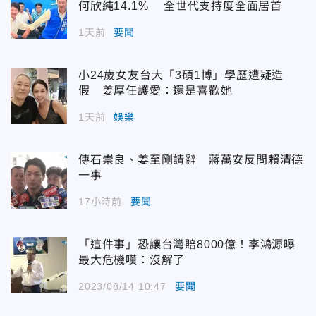
何欣純14.1% 全世代支持度全面居首
1天前
要聞
小24歲女友台大「3碩1博」學歷遭疑造
假 姜厚任護愛：還是喜歡她
1天前
娛樂
傳石崇良、姜至剛請辭 蔣萬安反問賴清德
一事
17小時前
要聞
「這件事」恐讓台灣賠8000億！李鴻源曝
最大危機嘆：沒解了
2023/08/14 10:47
要聞