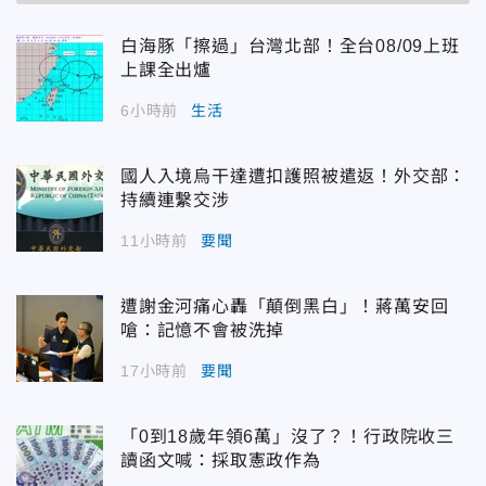
白海豚「擦過」台灣北部！全台08/09上班
上課全出爐
6小時前
生活
國人入境烏干達遭扣護照被遣返！外交部：
持續連繫交涉
11小時前
要聞
遭謝金河痛心轟「顛倒黑白」！蔣萬安回
嗆：記憶不會被洗掉
17小時前
要聞
「0到18歲年領6萬」沒了？！行政院收三
讀函文喊：採取憲政作為