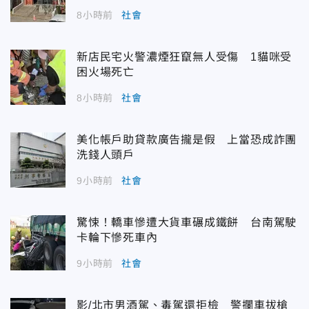
8小時前
社會
新店民宅火警濃煙狂竄無人受傷 1貓咪受
困火場死亡
8小時前
社會
美化帳戶助貸款廣告攏是假 上當恐成詐團
洗錢人頭戶
9小時前
社會
驚悚！轎車慘遭大貨車碾成鐵餅 台南駕駛
卡輪下慘死車內
9小時前
社會
影/北市男酒駕、毒駕還拒檢 警攔車拔槍