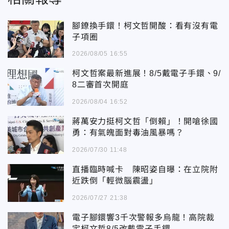
腳鐐換手鐶！柯文哲開酸：看有沒有電
子項圈
2026/08/05 16:55
柯文哲案最新進展！8/5戴電子手鐶、9/
8二審首次開庭
2026/08/04 16:52
蔣萬安力挺柯文哲「倒賴」！開嗆徐國
勇：有氣魄面對毒油風暴嗎？
2026/07/30 11:48
直播臨時喊卡 陳昭姿自曝：在立院附
近跌倒「輕微腦震盪」
2026/07/27 21:38
電子腳鐶響3千次警報多烏龍！高院裁
定柯文哲8/5改戴電子手鐶