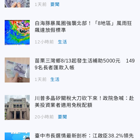
1天前
要聞
白海豚暴風圈強襲北部！「8地區」風雨狂
飆達放假標準
12小時前
生活
苗栗三灣鄉8/13起發生活補助5000元 149
9名長者匯款入帳
1天前
生活
川普多晶矽關稅大刀砍下來！政院急喊：赴
美投資業者適用免稅配額
20小時前
要聞
臺中市長選情最新剖析：江啟臣38.2%領先