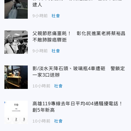
逮人
9小時前
社會
父親節悲痛噩耗！ 彰化民進黨老將蔡裕昌
不敵肺腺癌驟逝
9小時前
社會
影/淡水天降石頭、玻璃瓶4車遭砸 警鎖定
一家3口送辦
10小時前
社會
高雄119專線去年日平均404通騷擾電話！
創5年新高
10小時前
社會