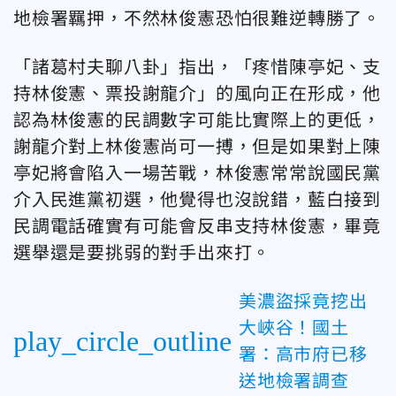
地檢署羈押，不然林俊憲恐怕很難逆轉勝了。
「諸葛村夫聊八卦」指出，「疼惜陳亭妃、支
持林俊憲、票投謝龍介」的風向正在形成，他
認為林俊憲的民調數字可能比實際上的更低，
謝龍介對上林俊憲尚可一搏，但是如果對上陳
亭妃將會陷入一場苦戰，林俊憲常常說國民黨
介入民進黨初選，他覺得也沒說錯，藍白接到
民調電話確實有可能會反串支持林俊憲，畢竟
選舉還是要挑弱的對手出來打。
美濃盜採竟挖出
大峽谷！國土
play_circle_outline
署：高市府已移
送地檢署調查