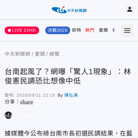
LIVE 24HR
決戰2026
即時
熱門
要聞
社會
娛樂
中天新聞網
要聞
總覽
台南起風了？網曝「驚人1現象」：林
俊憲民調恐比想像中低
發布:
2025/09/11 22:19
By
陳弘美
share
分享：
play_arrow
據媒體今公布綠台南市長初選民調結果，在藍