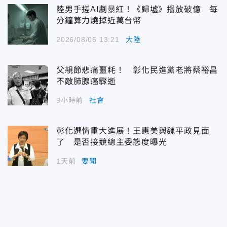
陸男手搓AI劇暴紅！《歸墟》播放破億 每
分鐘算力燒掉近萬台幣
2026/08/06 13:21
大陸
父親節悲痛噩耗！ 彰化民進黨老將蔡裕昌
不敵肺腺癌驟逝
9小時前
社會
彰化選情重大進展！王惠美與魏平政見面
了 是否接競總主委態度曝光
1天前
要聞