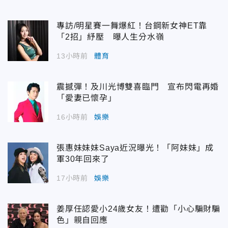
專訪/明星賽一舞爆紅！台鋼新女神ET靠
「2招」紓壓 曝人生分水嶺
13小時前
體育
震撼彈！及川光博雙喜臨門 宣布閃電再婚
「愛妻已懷孕」
16小時前
娛樂
張惠妹妹妹Saya近況曝光！「阿妹妹」成
軍30年回來了
17小時前
娛樂
姜厚任認愛小24歲女友！遭勸「小心騙財騙
色」親自回應