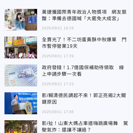
黃捷獲國際青年政治人物獎項 網友狠
酸：準備去德國喊「大罷免大成宮」
2025/09/11 18:29
全賣光了！不二坊蛋黃酥中秋爆單 門
市暫停營業19天
2025/09/11 17:29
政府發錢！1.7億國保補助待領取 線
上申請步驟一次看
2025/09/11 17:23
影/賴清德民調起不來！郭正亮揭2大關
鍵原因
2025/09/11 17:06
影/扯！山東大媽占車道嗨跳廣場舞 駕
駛氣炸：還讓不讓過？