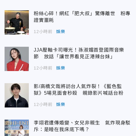
粉絲心碎！網紅「肥大叔」驚傳離世 粉專
證實噩耗
12小時前
娛樂
JJA壓軸卡司曝光！孫淑媚首登國際音樂
節 放話「讓世界看見正港辣台妹」
12小時前
娛樂
影/高橋文哉將訪台人氣炸裂！《藍色監
獄》5場見面會秒殺 親錄影片喊話台粉
12小時前
娛樂
李翊君遭傳婚變、女兒非親生 氣炸現身駁
斥：是睡在我床底下嗎？