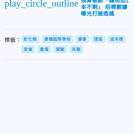
預算被刪「護照恐1
play_circle_outline
本不剩」 招標數據
曝光打臉造謠
彰化縣
康橋國際學校
單車
環島
成年禮
標籤：
受傷
重傷
駕駛
失聯