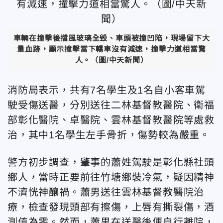
車輛在撞擊後擋風玻璃全毀、車頭被撞凹陷，現場留下大
量血跡，顯示撞擊當下轎車沒有減速，撞擊力道相當驚
人。（圖/中天新聞）
消防局表示，共有7名學生及1名自小客車駕
駛受傷送醫，分別送往二林基督教醫院、衛福
部彰化醫院、卓醫院、雲林基督教醫院等處救
治，其中1名學生左手骨折，傷勢較為嚴重。
警方初步調查，肇事的蕭姓駕駛是彰化縣社頭
鄉人，當時正要前往竹塘鄉裝冷氣，疑因精神
不濟恍神釀禍。蕭男送往雲林基督教醫院治
療，檢查發現頭部有擦傷，上唇有撕裂傷，酒
測值為零。然而，蕭男在送醫後便自行離院，