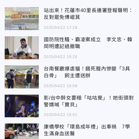
站出來！花蓮市40里長連署登報聲明：
反對罷免傅崐萁
2025/04/22 17:28
國防院性騷、霸凌案成立 李文忠、韓
岡明遭記過撤職
2025/04/22 16:26
台南餐廳爆虐貓！餓死籠內慘變「3具
白骨」 飼主遭送辦
2025/04/22 16:08
影/台中醉女要睡「咕咕覺」！她街頭對
警嬌喊「寶貝」
2025/04/22 16:01
康橋學校「環島成年禮」出車禍 7學
生滿身血送醫