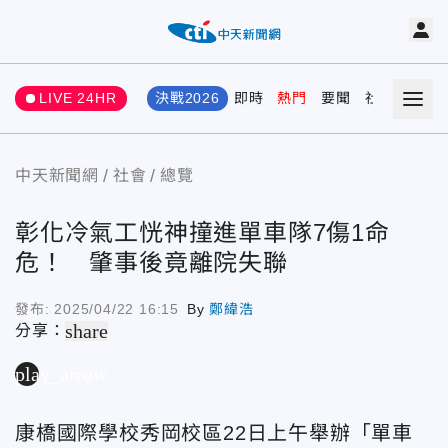
LIVE 24HR
決戰2026
即時
熱門
要聞
社會
娛樂
中天新聞網
社會
總覽
彰化冷氣工恍神撞進單車隊7傷1命
危！ 肇事後竟離院失聯
發布:
2025/04/22 16:15
By
鄭緯浩
share
分享：
play_arrow
康橋國際學校秀岡校區22日上午舉辦「單車