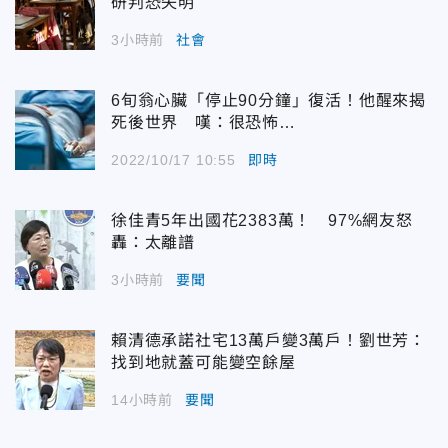
研判恐失明
3小時前
社會
6旬翁心臟「停止90分鐘」復活！他醒來揭
死後世界 嘆：很恐怖…
2022/10/17 10:55
即時
徐佳青5年出國花2383萬！ 97%網友怒
轟：太離譜
3小時前
要聞
賴清德承諾社宅13萬戶變3萬戶！劉世芳：
找到地就蓋可能變空餘屋
14小時前
要聞