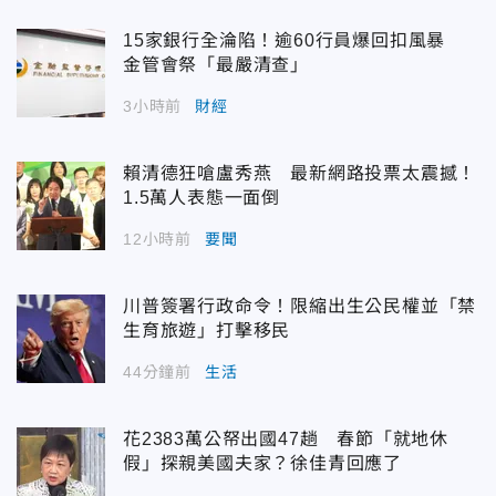
15家銀行全淪陷！逾60行員爆回扣風暴
金管會祭「最嚴清查」
3小時前
財經
賴清德狂嗆盧秀燕 最新網路投票太震撼！
1.5萬人表態一面倒
12小時前
要聞
川普簽署行政命令！限縮出生公民權並「禁
生育旅遊」打擊移民
44分鐘前
生活
花2383萬公帑出國47趟 春節「就地休
假」探親美國夫家？徐佳青回應了