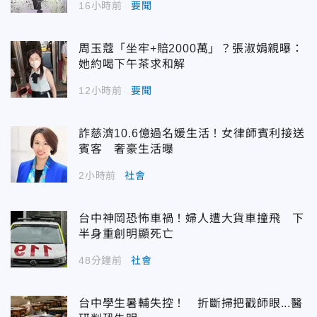
16小時前
要聞
周玉蔻「坐牢+賠2000萬」？張淑娟親曝：
她約喝下午茶求和解
12小時前
要聞
詐慈濟10.6億過名媛生活！女律師賓利接送
賓客 奢豪生活曝
2小時前
社會
台中神岡恐怖車禍！婦人遭大貨車撞飛 下
半身重創明顯死亡
48分鐘前
社會
台中學生暑輔失控！ 折斷掃把戳師眼...醫