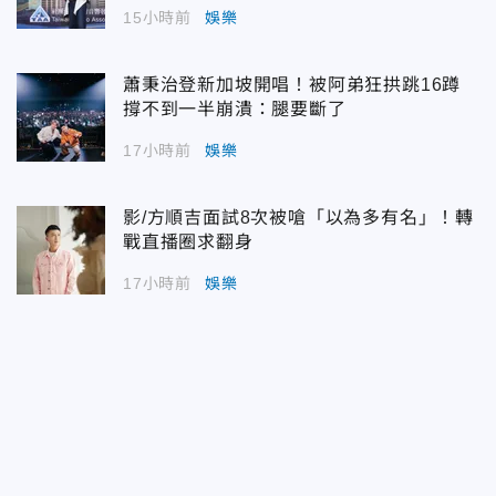
15小時前
娛樂
蕭秉治登新加坡開唱！被阿弟狂拱跳16蹲
撐不到一半崩潰：腿要斷了
17小時前
娛樂
影/方順吉面試8次被嗆「以為多有名」！轉
戰直播圈求翻身
17小時前
娛樂