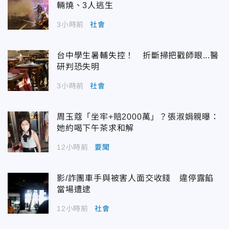
輛燒、3人逃生
3小時前
社會
台中學生暑輔失控！ 折斷掃把戳師眼...醫
研判恐失明
3小時前
社會
周玉蔻「坐牢+賠2000萬」？張淑娟親曝：
她約喝下午茶求和解
12小時前
要聞
影/詐團車手與被害人面交收錢 違停露餡
當場遭逮
12小時前
社會