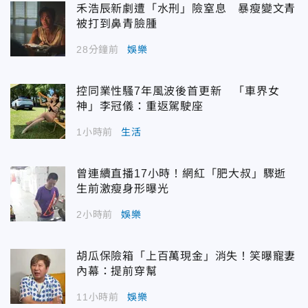
禾浩辰新劇遭「水刑」險窒息 暴瘦變文青
被打到鼻青臉腫
28分鐘前
娛樂
控同業性騷7年風波後首更新 「車界女
神」李冠儀：重返駕駛座
1小時前
生活
曾連續直播17小時！網紅「肥大叔」驟逝
生前激瘦身形曝光
2小時前
娛樂
胡瓜保險箱「上百萬現金」消失！笑曝寵妻
內幕：提前穿幫
11小時前
娛樂