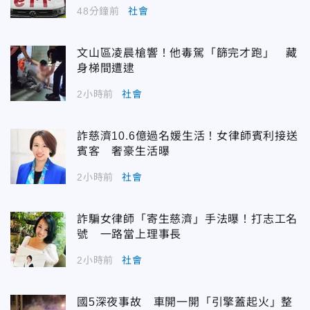
48分鐘前
社會
文山區凌晨槍響！他毒駕「篩完才跑」 藏
身梯間遭逮
2小時前
社會
詐慈濟10.6億過名媛生活！女律師賓利接送
賓客 奢豪生活曝
2小時前
社會
詐騙女律師「寄生慈濟」手法曝！打志工名
號 一路當上理事長
2小時前
社會
國5深夜事故 車開一開「引擎蓋起火」整