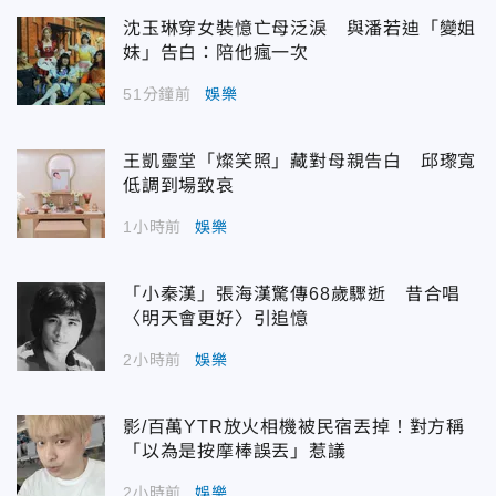
沈玉琳穿女裝憶亡母泛淚 與潘若迪「變姐
妹」告白：陪他瘋一次
51分鐘前
娛樂
王凱靈堂「燦笑照」藏對母親告白 邱瓈寬
低調到場致哀
1小時前
娛樂
「小秦漢」張海漢驚傳68歲驟逝 昔合唱
〈明天會更好〉引追憶
2小時前
娛樂
影/百萬YTR放火相機被民宿丟掉！對方稱
「以為是按摩棒誤丟」惹議
2小時前
娛樂