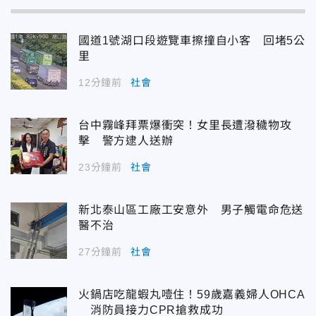
國道1號湖口段遊覽車擦撞自小客 回堵5公
里
12分鐘前
社會
台中霧峰拜票爆衝突！女里長遭潑穢物攻
擊 警方逮人送辦
23分鐘前
社會
新北泰山區工廠工安意外 男子觸電命危送
醫不治
27分鐘前
社會
火鍋店吃龍蝦丸噎住！59歲嘉義婦人OHCA
消防員接力CPR搶救成功