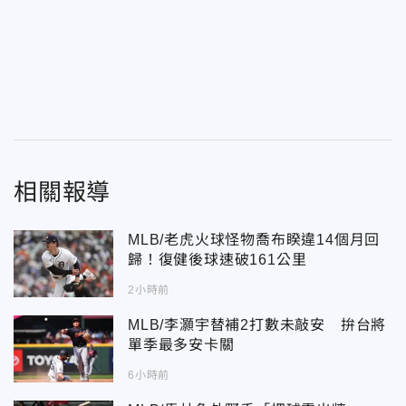
相關報導
MLB/老虎火球怪物喬布睽違14個月回
歸！復健後球速破161公里
2小時前
MLB/李灝宇替補2打數未敲安 拚台將
單季最多安卡關
6小時前