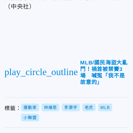
（中央社）
MLB/國民海盜大亂
鬥！禍首被禁賽3
play_circle_outline
場 喊冤「我不是
故意的」
運動家
林維恩
李灝宇
老虎
MLB
標籤：
小聯盟