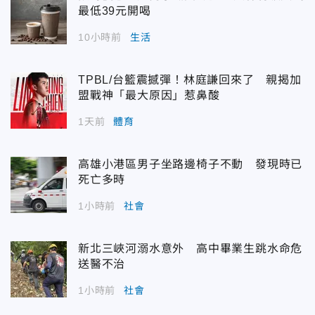
最低39元開喝
10小時前
生活
TPBL/台籃震撼彈！林庭謙回來了 親揭加
盟戰神「最大原因」惹鼻酸
1天前
體育
高雄小港區男子坐路邊椅子不動 發現時已
死亡多時
1小時前
社會
新北三峽河溺水意外 高中畢業生跳水命危
送醫不治
1小時前
社會