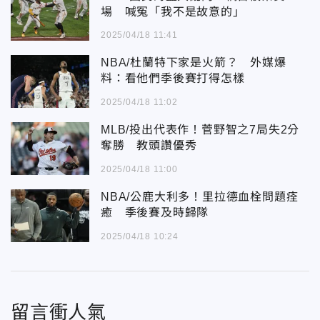
場 喊冤「我不是故意的」
2025/04/18 11:41
NBA/杜蘭特下家是火箭？ 外媒爆
料：看他們季後賽打得怎樣
2025/04/18 11:02
MLB/投出代表作！菅野智之7局失2分
奪勝 教頭讚優秀
2025/04/18 11:00
NBA/公鹿大利多！里拉德血栓問題痊
癒 季後賽及時歸隊
2025/04/18 10:24
留言衝人氣