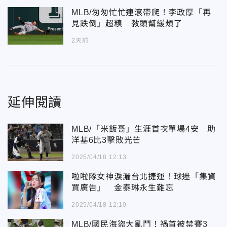
MLB/匆匆忙忙連滾帶爬！李政厚「再
見跌倒」超糗 教頭幫緩頰了
2天前
延伸閱讀
MLB/「米飯哥」生涯首次單場4安 助
洋基6比3擊敗光芒
2025/04/18 12:13
啦啦隊女神淚灑台北捷運！球迷「集資
買廣告」 金泰琳永生難忘
2025/04/18 12:10
MLB/國民海盜大亂鬥！禍首被禁賽3