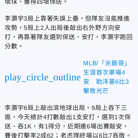
壞球、獲得四壞保送。
李灝宇3局上靠著失誤上壘，但隊友沒能推進
攻勢，5局上2人出局後敲出右外野方向安
打，再靠著隊友選到保送、安打，李灝宇跑回
分數。
MLB/「米飯哥」
生涯首次單場4
play_circle_outline
安 助洋基6比3
擊敗光芒
李灝宇6局上敲出滾地球出局，9局上吞下三
振，今天總計4打數敲出1支安打，選到1次保
送、吞1K，有1得分，近期連6場出賽敲安，
賽後打擊率2成62；老虎隊終場以6比7吞敗。