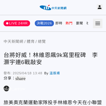
LIVE 24HR
決戰2026
即時
熱門
要聞
社會
娛樂
中天新聞網
體育
總覽
台將好威！林維恩飆9k寫里程碑 李
灝宇連6戰敲安
發布:
2025/04/18 13:48
By
溫振甫
share
分享：
play_arrow
旅美奧克蘭運動家隊投手林維恩今天在小聯盟