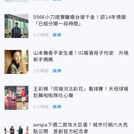
5566小刀證實離婚台玻千金！認14年情變
「已經分開一段時間」
3小時前
娛樂
山本舞香平安生產！IG報喜母子均安 升格
新手媽媽
2小時前
娛樂
王彩樺「同場河北彩花」看球賽！天母球場
尬舞啦啦隊吐心聲
4小時前
娛樂
aespa下週二首攻大巨蛋！城市行銷六大亮
點公開 首創官方紀念章