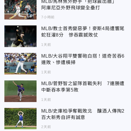
MLB/馬林魚外野手「把球震出牆」
阿庫尼亞外野飛球變全壘打
7小時前
MLB/教士首秀變惡夢！麥斯4局遭響尾
蛇狂灌8分 慘吞震撼敗仗
1天前
MLB/大谷翔平雙響砲白搭！道奇苦吞6
連敗、慘遭橫掃
1天前
MLB/菅野智之留隊首戰失利 7連勝遭
中斷吞本季第5敗
1天前
MLB/史庫柏爭奪戰敗北 釀酒人傳掏2
百大新秀自評有誠意
2天前