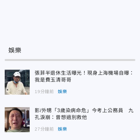
娛樂
張菲半退休生活曝光！現身上海機場自曝：
我是費玉清哥哥
19分鐘前
娛樂
影/外甥「3歲染病命危」今考上公務員 九
孔淚崩：曾想過別救他
27分鐘前
娛樂