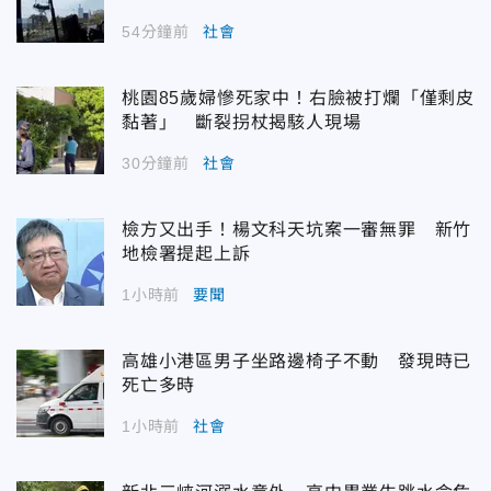
54分鐘前
社會
桃園85歲婦慘死家中！右臉被打爛「僅剩皮
黏著」 斷裂拐杖揭駭人現場
30分鐘前
社會
檢方又出手！楊文科天坑案一審無罪 新竹
地檢署提起上訴
1小時前
要聞
高雄小港區男子坐路邊椅子不動 發現時已
死亡多時
1小時前
社會