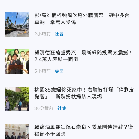
影/高雄楠梓強風吹垮外牆鷹架！砸中多台
車輛 幸無人受傷
2小時前
社會
賴清德狂嗆盧秀燕 最新網路投票太震撼！
2.4萬人表態一面倒
5小時前
要聞
桃園85歲婦慘死家中！右臉被打爛「僅剩皮
黏著」 斷裂拐杖揭駭人現場
30分鐘前
社會
致癌油風暴狂燒石崇良、姜至剛傳請辭？衛
福部不予回應