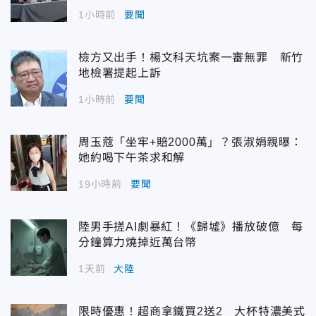
1小時前
要聞
檢方又出手！楊文科天坑案一審無罪 新竹
地檢署提起上訴
1小時前
要聞
周玉蔻「坐牢+賠2000萬」？張淑娟親曝：
她約喝下午茶求和解
19小時前
要聞
陸男手搓AI劇暴紅！《歸墟》播放破億 每
分鐘算力燒掉近萬台幣
1天前
大陸
限時優惠！超商拿鐵買2送2 大杯特濃美式