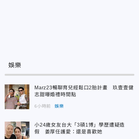
娛樂
Marz23暢聊育兒經鬆口2胎計畫 玖壹壹健
志甜曝婚禮時間點
6小時前
娛樂
小24歲女友台大「3碩1博」學歷遭疑造
假 姜厚任護愛：還是喜歡她