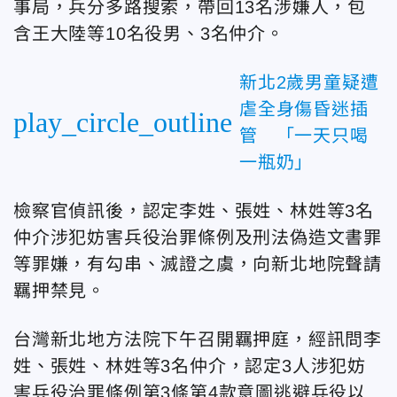
事局，兵分多路搜索，帶回13名涉嫌人，包
含王大陸等10名役男、3名仲介。
新北2歲男童疑遭
虐全身傷昏迷插
play_circle_outline
管 「一天只喝
一瓶奶」
檢察官偵訊後，認定李姓、張姓、林姓等3名
仲介涉犯妨害兵役治罪條例及刑法偽造文書罪
等罪嫌，有勾串、滅證之虞，向新北地院聲請
羈押禁見。
台灣新北地方法院下午召開羈押庭，經訊問李
姓、張姓、林姓等3名仲介，認定3人涉犯妨
害兵役治罪條例第3條第4款意圖逃避兵役以