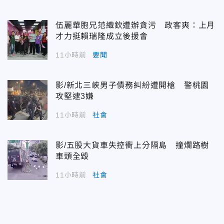
伍麗華胞兄范織欽遭辦貪污 政客爽：上月
才力挺賴瑞隆成立後援會
11小時前
要聞
影/新北三峽男子債務糾紛遭開槍 警桃園
攻堅逮3嫌
11小時前
社會
影/五股大貨車失控衝上分隔島 撞爛路樹
車頭全毀
11小時前
社會