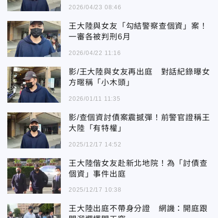
2026/04/23 08:46
王大陸與女友「勾結警察查個資」案！
一審各被判刑6月
2026/04/22 11:16
影/王大陸與女友再出庭 對話紀錄曝女
方暱稱「小木頭」
2026/01/11 11:35
影/查個資討債案震撼彈！前警官證稱王
大陸「有特權」
2025/12/17 14:52
王大陸偕女友赴新北地院！為「討債查
個資」事件出庭
2025/12/17 10:38
王大陸出庭不帶身分證 網譏：開庭跟