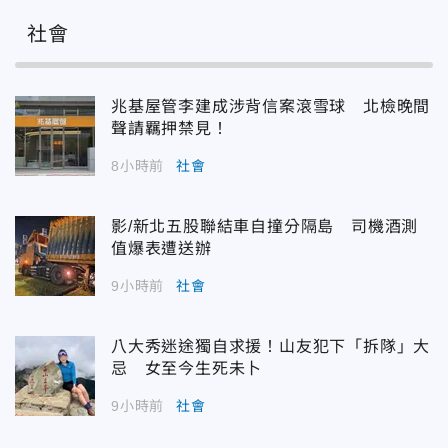
社會
兆基屋管李建成涉背信案滾雪球 北檢晚間
聲請羈押禁見！
8小時前
社會
影/新北五股聯結車自撞分隔島 司機酒測
值爆表遭送辦
9小時前
社會
八大秀迷途獨自求援！山友犯下「拆隊」大
忌 女至今生死未卜
9小時前
社會