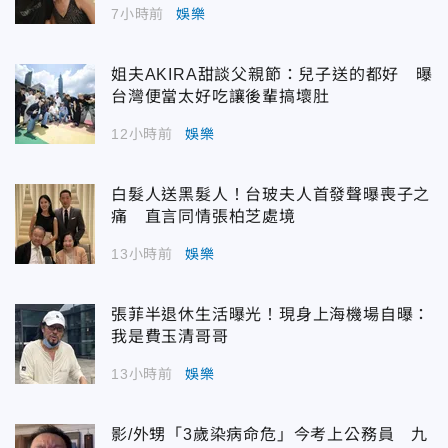
7小時前
娛樂
姐夫AKIRA甜談父親節：兒子送的都好 曝
台灣便當太好吃讓後輩搞壞肚
12小時前
娛樂
白髮人送黑髮人！台玻夫人首發聲曝喪子之
痛 直言同情張柏芝處境
13小時前
娛樂
張菲半退休生活曝光！現身上海機場自曝：
我是費玉清哥哥
13小時前
娛樂
影/外甥「3歲染病命危」今考上公務員 九