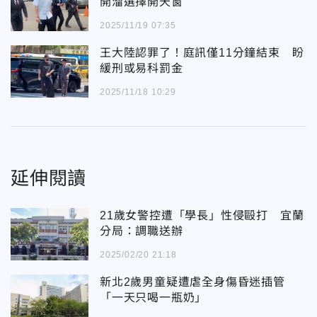
開溜選擇開天窗
2025/11/19 07:35
王大陸認罪了！庭訊僅11分鐘結束 盼
緩刑或易科罰金
2025/11/18 10:29
延伸閱讀
21歲女警控遭「學長」性侵毆打 宜蘭
分局：調職送辦
2025/02/20 21:18
新北2歲男童疑遭虐全身傷昏迷插管
「一天只喝一瓶奶」