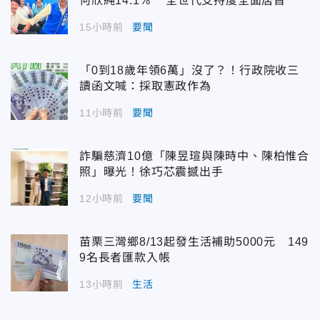
何欣純14.1% 全世代支持度全面居首
15小時前
要聞
「0到18歲年領6萬」沒了？！行政院收三
讀函文喊：採取憲政作為
11小時前
要聞
詐騙慈濟10億「陳昱瑄與陳時中、陳柏惟合
照」曝光！徐巧芯震撼出手
12小時前
要聞
苗栗三灣鄉8/13起發生活補助5000元 149
9名長者匯款入帳
13小時前
生活