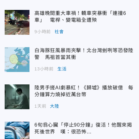
高雄晚間重大車禍！轎車突暴衝「連撞6
車」 電桿、變電箱全遭殃
9小時前
社會
白海豚狂風暴雨夾擊！北台灣剉咧等恐發陸
警 馬祖首當其衝
13小時前
生活
陸男手搓AI劇暴紅！《歸墟》播放破億 每
分鐘算力燒掉近萬台幣
1天前
大陸
6旬翁心臟「停止90分鐘」復活！他醒來揭
死後世界 嘆：很恐怖…