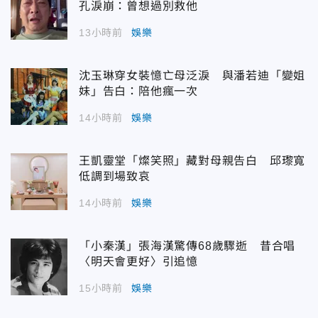
孔淚崩：曾想過別救他
13小時前
娛樂
沈玉琳穿女裝憶亡母泛淚 與潘若迪「變姐
妹」告白：陪他瘋一次
14小時前
娛樂
王凱靈堂「燦笑照」藏對母親告白 邱瓈寬
低調到場致哀
14小時前
娛樂
「小秦漢」張海漢驚傳68歲驟逝 昔合唱
〈明天會更好〉引追憶
15小時前
娛樂