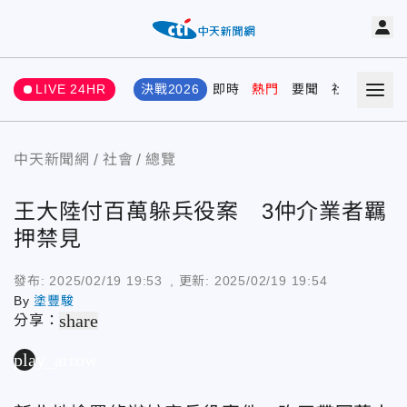
LIVE 24HR
決戰2026
即時
熱門
要聞
社會
娛樂
中天新聞網
社會
總覽
王大陸付百萬躲兵役案 3仲介業者羈
押禁見
發布:
2025/02/19 19:53
, 更新:
2025/02/19 19:54
By
塗豐駿
share
分享：
play_arrow