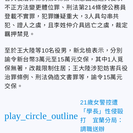
不正方法變更體位罪、刑法第214條使公務員
登載不實罪，犯罪嫌疑重大，3人具勾串共
犯、證人之虞，且李姓仲介具逃亡之虞，裁定
羈押禁見。
至於王大陸等10名役男，新北檢表示，分別
諭令新台幣3萬元至15萬元交保，其中1人覓
保無著，改裁限制住居；王大陸涉犯妨害兵役
治罪條例、刑法偽造文書罪等，諭令15萬元
交保。
21歲女警控遭
「學長」性侵毆
play_circle_outline
打 宜蘭分局：
調職送辦