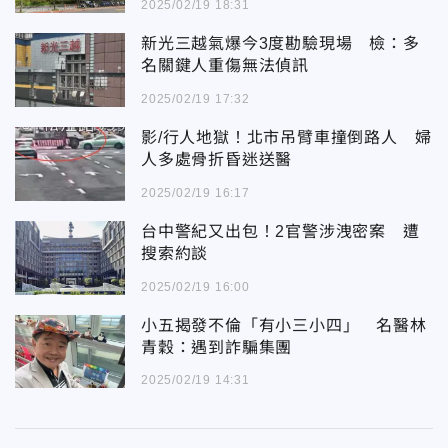
2025/02/19 18:31
新光三越氣爆今3度勘驗現場 檢：多
名關鍵人重傷無法偵訊
2025/02/19 17:32
影/行人地獄！北市吊臂車撞倒路人 婦
人多處骨折昏迷送醫
2025/02/19 16:17
台中警紀又出包！2官警涉洩密案 遭
搜索約談
2025/02/19 16:00
小五揭發不倫「有小三小四」 名醫林
青穀：遇到詐騙集團
2025/02/19 14:31