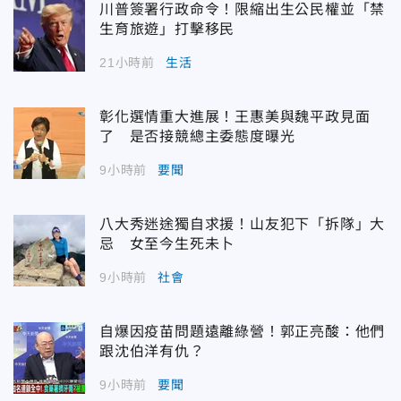
川普簽署行政命令！限縮出生公民權並「禁
生育旅遊」打擊移民
21小時前
生活
彰化選情重大進展！王惠美與魏平政見面
了 是否接競總主委態度曝光
9小時前
要聞
八大秀迷途獨自求援！山友犯下「拆隊」大
忌 女至今生死未卜
9小時前
社會
自爆因疫苗問題遠離綠營！郭正亮酸：他們
跟沈伯洋有仇？
9小時前
要聞