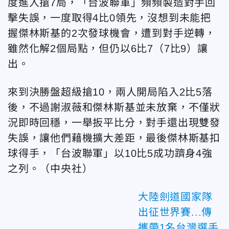
度進入搶7局，「台波聯軍」頻頻製造對手回
擊失誤，一度取得4比0領先，沒想到未能把
握傑林斯基的2次發球機會，遭到對手逆轉，
雖然化解2個局點，但仍以6比7（7比9）讓
出。
來到決勝盤超級搶10，兩人開局陷入2比5落
後，不過謝淑薇和傑林斯基並未放棄，不僅狀
況即時回穩，一舉扳平比分，對手還出現雙發
失誤，讓他們藉機擴大差距，最後傑林斯基扣
球得手，「台波聯軍」以10比5成功躋身4強
之列。（中央社）
大陸劍道國家隊
出征世界賽...傳
攜帶1名台灣選手