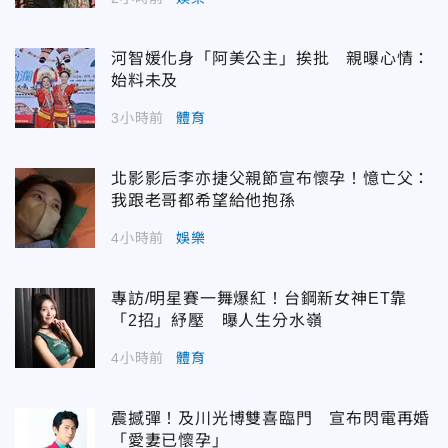
河智媛化身「阿美公主」挨批 親曝心情：
始料未及
3小時前
體育
北影影后李亦捷父親節宣布懷孕！憶亡父：
我跟老哥都希望給他抱孫
4小時前
娛樂
專訪/明星賽一舞爆紅！台鋼新女神ET靠
「2招」紓壓 曝人生分水嶺
4小時前
體育
震撼彈！及川光博雙喜臨門 宣布閃電再婚
「愛妻已懷孕」