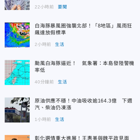
22小時前
要聞
白海豚暴風圈強襲北部！「8地區」風雨狂
飆達放假標準
2小時前
生活
颱風白海豚逼近！ 氣象署：本島發陸警機
率低
40分鐘前
生活
原油供應不穩！中油吸收逾164.3億 下週
汽、柴油仍凍漲
1小時前
生活
彰化選情重大進展！王惠美與魏平政見面