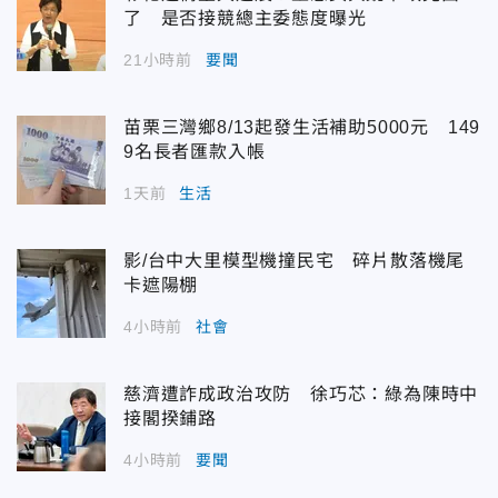
了 是否接競總主委態度曝光
21小時前
要聞
苗栗三灣鄉8/13起發生活補助5000元 149
9名長者匯款入帳
1天前
生活
影/台中大里模型機撞民宅 碎片散落機尾
卡遮陽棚
4小時前
社會
慈濟遭詐成政治攻防 徐巧芯：綠為陳時中
接閣揆鋪路
4小時前
要聞