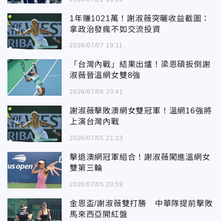
1年賺1021萬！謝淑薇突曬收益截圖：
拿政治發瘋不如交流投資
2026/07/07 19:11
「台灣內戰」結果出爐！梁恩碩扳倒謝
淑薇晉溫網女雙8強
2026/07/06 20:41
謝淑薇擊敗澳網女雙冠軍！溫網16強將
上演台灣內戰
2026/07/05 21:23
擊退澳網冠軍組合！謝淑薇闖進溫網女
雙第三輪
2026/07/05 20:59
金恩盃/謝淑薇雙打勝 中華隊提前擊敗
馬來西亞開紅盤