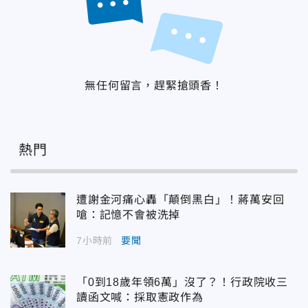
無任何留言，趕緊搶頭香！
熱門
遭謝金河痛心轟「顛倒黑白」！蔣萬安回
嗆：記憶不會被洗掉
7小時前
要聞
「0到18歲年領6萬」沒了？！行政院收三
讀函文喊：採取憲政作為