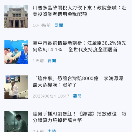
川普多晶矽關稅大刀砍下來！政院急喊：赴
美投資業者適用免稅配額
10小時前
要聞
臺中市長選情最新剖析：江啟臣38.2%領先
何欣純14.1% 全世代支持度全面居首
1天前
要聞
「這件事」恐讓台灣賠8000億！李鴻源曝
最大危機嘆：沒解了
2023/08/14 10:47
要聞
陸男手搓AI劇暴紅！《歸墟》播放破億 每
分鐘算力燒掉近萬台幣
2天前
大陸