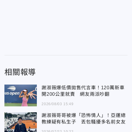
相關報導
謝淑薇爆低價拋售代言車！120萬新車
開200公里就賣 網友兩派吵翻
2026/08/03 15:49
謝淑薇哥哥被爆「恐怖情人」！亞運總
教練疑有私生子 丟包騷擾多名前女友
2026/07/22 10:22