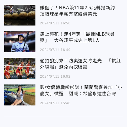
賺翻了！NBA簽11年2.5兆轉播新約
頂級球星年薪有望破億美元
2024/07/11 16:58
錦上添花！連4年奪「最佳MLB球員
獎」 大谷翔平成史上第1人
2024/07/11 16:49
偷拍狼別來！防奧運女將走光 「抗紅
外線服」避免內衣曝露
2024/07/11 16:02
影/女優轉戰啦啦隊！蘭蘭驚喜參加「小
龍女」徵選 甜喊：希望永遠住台灣
2024/07/11 15:48