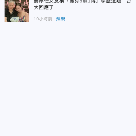
姜厚任女友稱「擁有3碩1博」學歷遭疑 台
大回應了
10小時前
娛樂