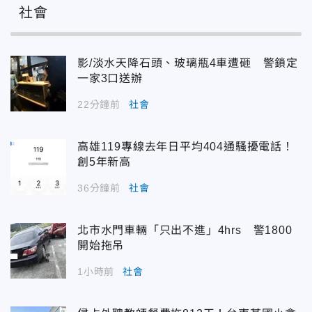
社會
影/淡水天降石頭、玻璃瓶4車遭砸 警鎖定
一家3口送辦
22分鐘前
社會
高雄119專線去年日平均404通騷擾電話！
創5年新高
36分鐘前
社會
北市水門車輛「只出不進」4hrs 警1800
開始拖吊
1小時前
社會