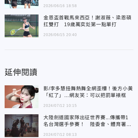
2026/06/16 18:58
金恩盃首戰馬來西亞！謝淑薇、梁恩碩
扛雙打 19歲萬奕彣第一點單打
2026/06/15 20:40
延伸閱讀
影/李多慧扭舞熱舞全網歪樓！後方小黃
「紅了」…網友笑：可以把罰單裱框
2024/07/12 10:15
大陸劍道國家隊出征世界賽...傳攜帶1
名台灣選手參賽！ 陸委會、體育署回
應了
2024/07/12 08:13