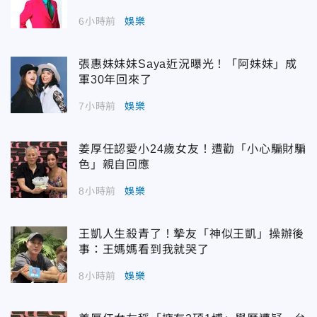
6小時前
娛樂
張惠妹妹妹Saya近況曝光！「阿妹妹」成
軍30年回來了
7小時前
娛樂
姜厚任認愛小24歲女友！遭勸「小心騙財騙
色」親自回應
8小時前
娛樂
王凱人生殺青了！摯友「神似王凱」操辦後
事：王媽媽看到我就哭了
8小時前
娛樂