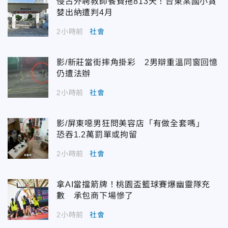
侵占外聘教師餐費拖813天！台東某國小貪
婪出納遭判4月
2小時前
社會
影/新莊當街摔角掛彩 2男辯重溫同窗回憶
仍遭法辦
2小時前
社會
影/屏東噁男狂問美容店「有做全套嗎」
恐吞1.2萬罰單或拘留
2小時前
社會
拿AI當擋箭牌！桃園盃籃球賽爆幽靈隊充
數 承包商下場慘了
2小時前
社會