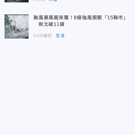
颱風暴風圈來襲！8級強風狠颳「15縣市」
新北破11級
54分鐘前
生活