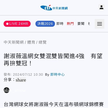
LIVE 24HR
決戰2026
即時
熱門
要聞
社會
娛樂
中天新聞網
體育
總覽
謝淑薇溫網女雙混雙皆闖進4強 有望
再拚雙冠！
發布:
2024/07/12 10:30
By
即時中心
share
分享：
play_arrow
台灣網球女將謝淑薇今天在溫布頓網球錦標賽