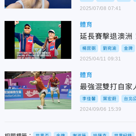
2025/07/08 07:41
體育
延長賽擊退澳洲
楊昆弼
劉宛渝
金牌
2025/04/11 09:31
體育
最強混雙打自家
李佳馨
葉宏蔚
台北
2024/09/06 15:39
世界盃
金牌
謝淑薇
哈薩克
世界紀錄