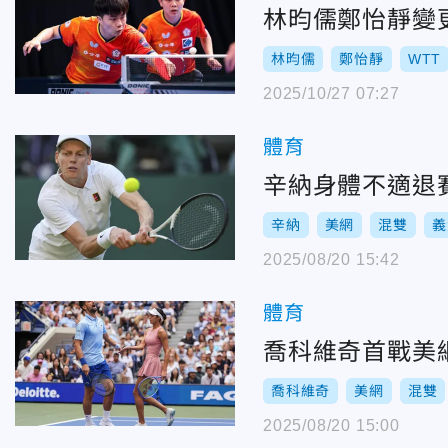
林昀儒鄭怡靜變
林昀儒
鄭怡靜
WTT
2025/10/27 07:27
體育
辛納身體不適退
辛納
美網
混雙
義
2025/08/20 15:42
體育
喬科維奇首戰美
喬科維奇
美網
混雙
2025/08/20 15:00