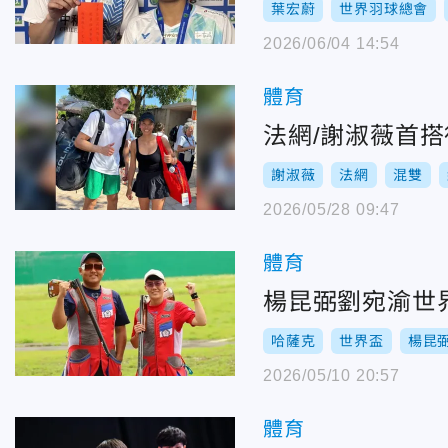
葉宏蔚
世界羽球總會
2026/06/04 14:54
體育
法網/謝淑薇首
謝淑薇
法網
混雙
2026/05/28 09:47
體育
楊昆弼劉宛渝世
哈薩克
世界盃
楊昆
2026/05/10 20:57
體育