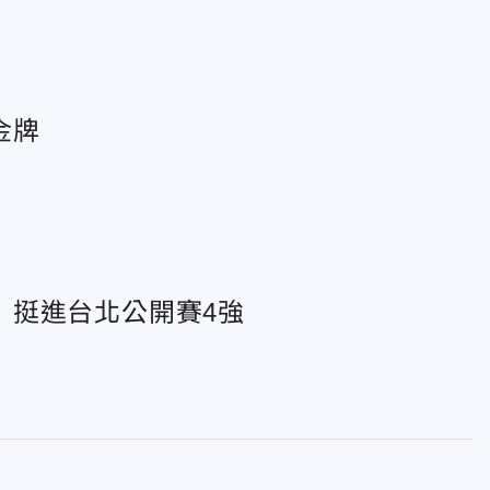
金牌
 挺進台北公開賽4強