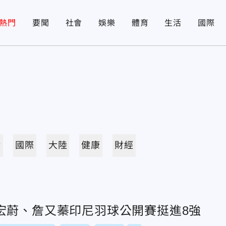
熱門
要聞
社會
娛樂
體育
生活
國際
活
國際
大陸
健康
財經
宏蔚、詹又蓁印尼羽球公開賽挺進8強