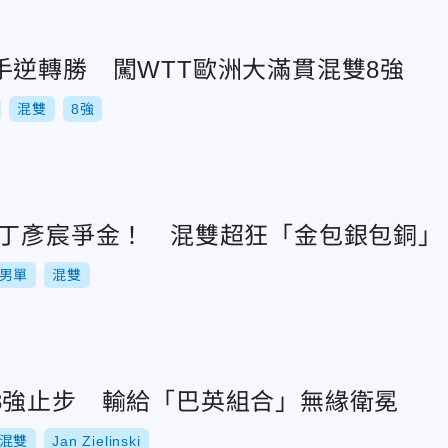
手逆轉勝 闖WTT歐洲大滿貫混雙8強
混雙
8強
單丁彥宸爭金！ 混雙超狂「金包銀包銅」
男單
混雙
8強止步 輸給「巴英組合」無緣衛冕
混雙
Jan Zielinski