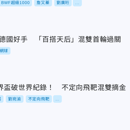
BWF超級1000
詹又蓁
劉廣珩
...
搭德國好手 「百搭天后」混雙首輪過關
網球
界盃破世界紀錄！ 不定向飛靶混雙摘金
弼
劉宛渝
不定向飛靶
...