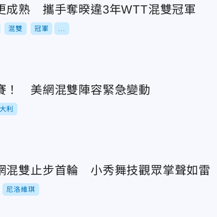
更成熟 攜手奪暌違3年WTT混雙冠軍
混雙
冠軍
...
賽！ 美網混雙陣容緊急變動
大利
網混雙止步首輪 小秀舞技觀眾掌聲如雷
尼洛維琪