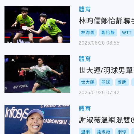
體育
林昀儒鄭怡靜聯
林昀儒
鄭怡靜
WTT
2025/08/20 08:55
體育
世大運/羽球男
世大運
羽球
獎牌
2025/07/26 07:42
體育
謝淑薇溫網混雙
溫網
謝淑薇
網球