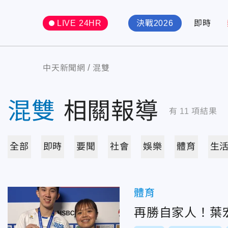
LIVE 24HR
決戰2026
即時
中天新聞網
混雙
混雙
相關報導
有
11
項結果
全部
即時
要聞
社會
娛樂
體育
生
體育
再勝自家人！葉