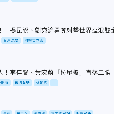
！ 楊昆弼、劉宛渝勇奪射擊世界盃混雙
台灣混雙
射擊世界盃
人！李佳馨、葉宏蔚「拉尾盤」直落二勝
公開賽
最強混雙
林芷均
...
決賽
楊昆弼
劉宛渝
不定向飛靶
射擊飛靶