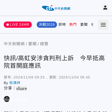
LIVE 24HR
決戰2026
即時
熱門
要聞
社會
娛樂
中天新聞網
要聞
總覽
快訊/高虹安涉貪判刑上訴 今早抵高
院首開庭應訊
發布:
2024/11/04 09:33
, 更新:
2024/11/04 09:45
By
倪鴻祥
share
分享：
play_arrow