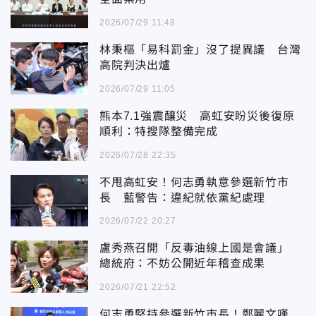
2026/07/29 11:48
林秉樞「易科罰金」沒了提異議 台灣
高院判決出爐
2026/07/29 11:05
熊本7.1強震釀災 高虹安盼災後復原
順利：特搜隊整備完成
2026/07/28 22:35
不甩高虹安！何志勇執意參選新竹市
長 藍警告：違紀就依黨紀處理
2026/07/22 20:27
盧秀燕召開「反毒油線上國是會議」
總統府：不妨公開近年稽查成果
2026/07/21 22:52
何志勇堅持參選新竹市長！鄭麗文嘆