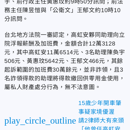
宇、前行政主任黃惠玟約9時50分訊問；前法
務主任陳昱愷與「公衛文」王郁文約10時10
分訊問。
台北地方法院一審認定，高虹安夥同助理向立
院浮報薪酬及加班費，金額合計12萬3128
元，其中高虹安11萬6514元、3名助理陳奐宇
506元、黃惠玟5642元、王郁文466元，其餘
起訴範圍的加班費30萬餘元，並非詐領，且3
名詐領得款的助理將得款繳回供零用金使用，
屬私人財產處分行為，無不法意圖。
15歲少年開車肇
事疑家境優渥
play_circle_outline
請2律師大有來頭
「他曾任高虹安