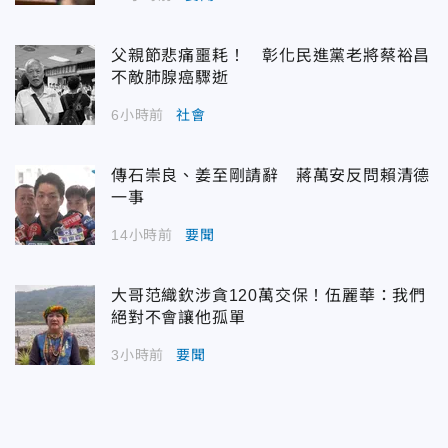
父親節悲痛噩耗！ 彰化民進黨老將蔡裕昌
不敵肺腺癌驟逝
6小時前
社會
傳石崇良、姜至剛請辭 蔣萬安反問賴清德
一事
14小時前
要聞
大哥范織欽涉貪120萬交保！伍麗華：我們
絕對不會讓他孤單
3小時前
要聞