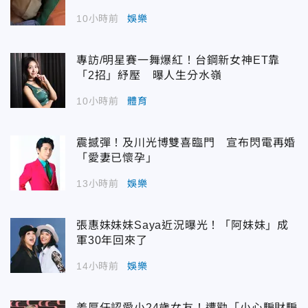
10小時前
娛樂
專訪/明星賽一舞爆紅！台鋼新女神ET靠
「2招」紓壓 曝人生分水嶺
10小時前
體育
震撼彈！及川光博雙喜臨門 宣布閃電再婚
「愛妻已懷孕」
13小時前
娛樂
張惠妹妹妹Saya近況曝光！「阿妹妹」成
軍30年回來了
14小時前
娛樂
姜厚任認愛小24歲女友！遭勸「小心騙財騙