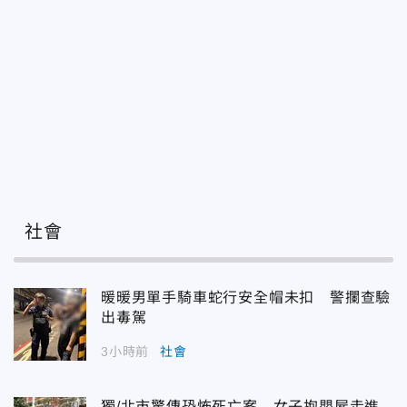
社會
暖暖男單手騎車蛇行安全帽未扣 警攔查驗
出毒駕
3小時前
社會
獨/北市驚傳恐怖死亡案 女子抱嬰屍走進