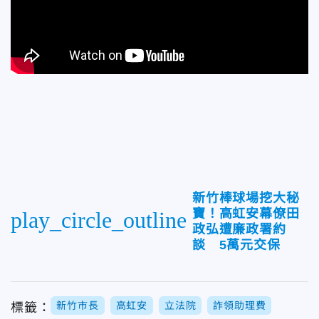
新竹棒球場挖大秘
寶！高虹安幕僚田
play_circle_outline
政弘遭廉政署約
談 5萬元交保
新竹市長
高虹安
立法院
詐領助理費
標籤：