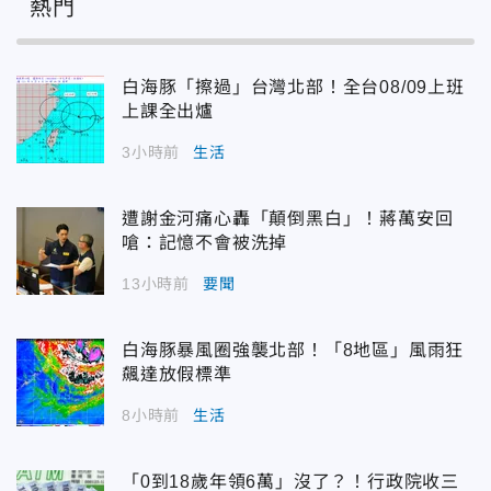
熱門
白海豚「擦過」台灣北部！全台08/09上班
上課全出爐
3小時前
生活
遭謝金河痛心轟「顛倒黑白」！蔣萬安回
嗆：記憶不會被洗掉
13小時前
要聞
白海豚暴風圈強襲北部！「8地區」風雨狂
飆達放假標準
8小時前
生活
「0到18歲年領6萬」沒了？！行政院收三