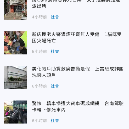
派出所
4小時前
社會
新店民宅火警濃煙狂竄無人受傷 1貓咪受
困火場死亡
5小時前
社會
美化帳戶助貸款廣告攏是假 上當恐成詐團
洗錢人頭戶
6小時前
社會
驚悚！轎車慘遭大貨車碾成鐵餅 台南駕駛
卡輪下慘死車內
6小時前
社會