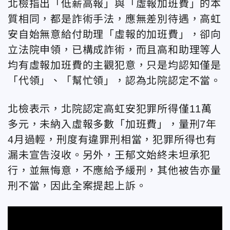
北檢指出「低薪高報」與「虛報加班費」的本
質相同，都是詐術手法，應無差別待遇，高虹
安自始無意給付助理「虛報的加班費」，卻向
立法院申領，已構成詐術，而且高和助理等人
均有虛報加班費的主觀犯意，只是均認知僅是
「代領」、「幫忙領」，認為北院認定不當。
北檢表示，北院認定高虹安犯罪所得僅11萬
多元，未納入虛報多數「加班費」，量刑7年
4月過輕，刑度有違罪刑相當，犯罪所得也有
漏未宣告沒收。另外，王郁文始終未坦承犯
行，並無悔意，不應給予緩刑，其他被告亦量
刑不當，因此全案提起上訴。