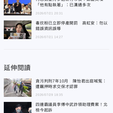
「他有點執著」：已溝通多次
2026/07/21 20:31
毒炊粉已立即停產開罰 高虹安：勿以
錯誤資訊誤導
2026/07/21 14:27
延伸閱讀
貪污判刑7年10月 陳怡君出庭喊冤：
遭羈押時求交保才認罪
2026/07/29 18:35
四連霸議員李傅中武詐領助理費案！北
檢今起訴