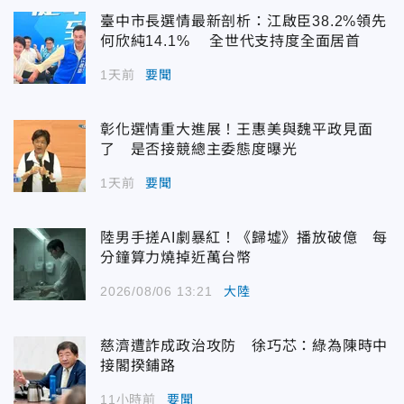
臺中市長選情最新剖析：江啟臣38.2%領先
何欣純14.1% 全世代支持度全面居首
1天前
要聞
彰化選情重大進展！王惠美與魏平政見面
了 是否接競總主委態度曝光
1天前
要聞
陸男手搓AI劇暴紅！《歸墟》播放破億 每
分鐘算力燒掉近萬台幣
2026/08/06 13:21
大陸
慈濟遭詐成政治攻防 徐巧芯：綠為陳時中
接閣揆鋪路
11小時前
要聞