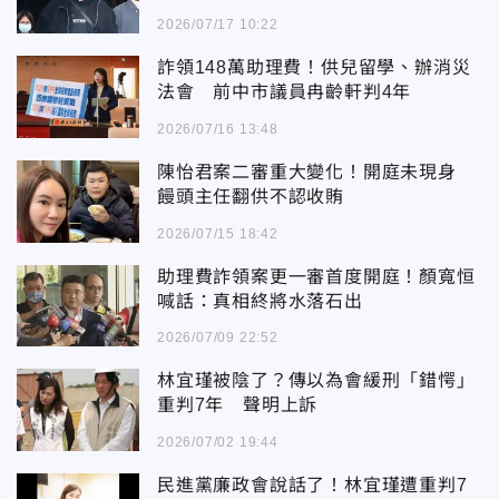
2026/07/17 10:22
詐領148萬助理費！供兒留學、辦消災
法會 前中市議員冉齡軒判4年
2026/07/16 13:48
陳怡君案二審重大變化！開庭未現身
饅頭主任翻供不認收賄
2026/07/15 18:42
助理費詐領案更一審首度開庭！顏寬恒
喊話：真相終將水落石出
2026/07/09 22:52
林宜瑾被陰了？傳以為會緩刑「錯愕」
重判7年 聲明上訴
2026/07/02 19:44
民進黨廉政會說話了！林宜瑾遭重判7