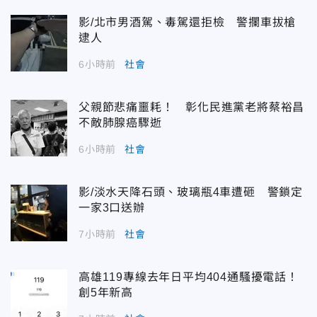
影/北市男酒駕、毒駕還拒檢 警攔車拔槍
逮人
6小時前
社會
父親節悲痛噩耗！ 彰化民進黨老將蔡裕昌
不敵肺腺癌驟逝
6小時前
社會
影/淡水天降石頭、玻璃瓶4車遭砸 警鎖定
一家3口送辦
7小時前
社會
高雄119專線去年日平均404通騷擾電話！
創5年新高