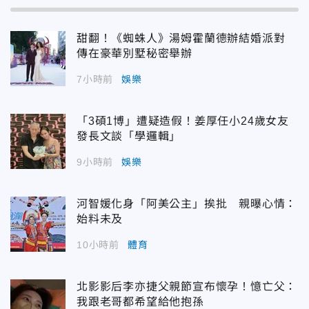
甜翻！《蜘蛛人》湯姆霍蘭德辦結婚派對
傳在豪華別墅秘密舉辦
7小時前
娛樂
「3碩1博」遭疑造假！姜厚任小24歲女友
發長文談「學邏輯」
9小時前
娛樂
河智媛化身「阿美公主」挨批 親曝心情：
始料未及
10小時前
體育
北影影后李亦捷父親節宣布懷孕！憶亡父：
我跟老哥都希望給他抱孫