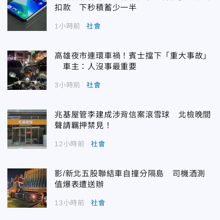
扣款 下秒積蓄少一半
1小時前
社會
高雄夜市連環車禍！賓士擋下「重大事故」
車主：人沒事最重要
3小時前
社會
兆基屋管李建成涉背信案滾雪球 北檢晚間
聲請羈押禁見！
12小時前
社會
影/新北五股聯結車自撞分隔島 司機酒測
值爆表遭送辦
13小時前
社會