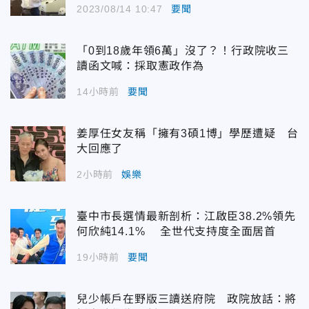
2023/08/14 10:47
要聞
「0到18歲年領6萬」沒了？！行政院收三
讀函文喊：採取憲政作為
14小時前
要聞
姜厚任女友稱「擁有3碩1博」學歷遭疑 台
大回應了
2小時前
娛樂
臺中市長選情最新剖析：江啟臣38.2%領先
何欣純14.1% 全世代支持度全面居首
19小時前
要聞
兒少帳戶在野版三讀送府院 政院放話：將