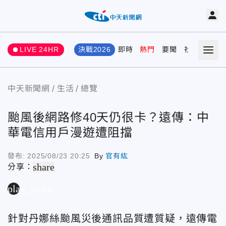
LIVE 24HR
決戰2026
即時
熱門
要聞
社會
娛樂
中天新聞網
生活
總覽
颱風後網路修40天仍很卡？遠傳：中
華電信用戶漫遊遭阻擋
發布:
2025/08/23 20:25
By
官有紘
share
分享：
play_arrow
針對丹娜絲颱風災後通訊品質遭質疑，遠傳電