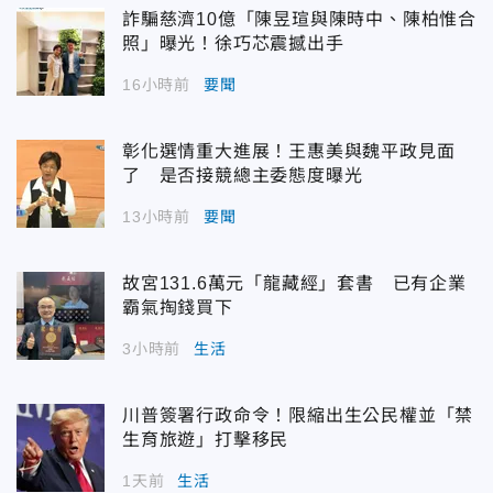
詐騙慈濟10億「陳昱瑄與陳時中、陳柏惟合
照」曝光！徐巧芯震撼出手
16小時前
要聞
彰化選情重大進展！王惠美與魏平政見面
了 是否接競總主委態度曝光
13小時前
要聞
故宮131.6萬元「龍藏經」套書 已有企業
霸氣掏錢買下
3小時前
生活
川普簽署行政命令！限縮出生公民權並「禁
生育旅遊」打擊移民
1天前
生活