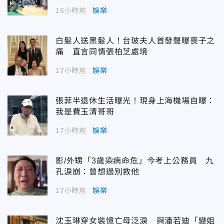
16小時前
娛樂
白髮人送黑髮人！台玻夫人首發聲曝喪子之
痛 直言同情張柏芝處境
17小時前
娛樂
張菲半退休生活曝光！現身上海機場自曝：
我是費玉清哥哥
17小時前
娛樂
影/外甥「3歲染病命危」今考上公務員 九
孔淚崩：曾想過別救他
17小時前
娛樂
沈玉琳穿女裝憶亡母泛淚 與潘若迪「變姐