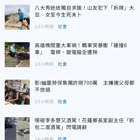
八大秀迷途獨自求援！山友犯下「拆隊」大
忌 女至今生死未卜
13小時前
社會
高雄晚間重大車禍！轎車突暴衝「連撞6
車」 電桿、變電箱全遭殃
13小時前
社會
影/幽靈勞保集團詐撈700萬 主嫌連父母都
不放過
13小時前
社會
噁碰李多慧又酒駕！花蓮鄉長室副主任「抓
包二度酒駕」閃電請辭
14小時前
社會