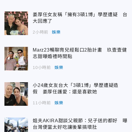
姜厚任女友稱「擁有3碩1博」學歷遭疑 台
大回應了
2小時前
娛樂
Marz23暢聊育兒經鬆口2胎計畫 玖壹壹健
志甜曝婚禮時間點
10小時前
娛樂
小24歲女友台大「3碩1博」學歷遭疑造
假 姜厚任護愛：還是喜歡她
11小時前
娛樂
姐夫AKIRA甜談父親節：兒子送的都好 曝
台灣便當太好吃讓後輩搞壞肚