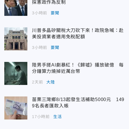
採憲政作為反制
3小時前
要聞
川普多晶矽關稅大刀砍下來！政院急喊：赴
美投資業者適用免稅配額
3小時前
要聞
陸男手搓AI劇暴紅！《歸墟》播放破億 每
分鐘算力燒掉近萬台幣
2天前
大陸
苗栗三灣鄉8/13起發生活補助5000元 149
9名長者匯款入帳
17小時前
生活