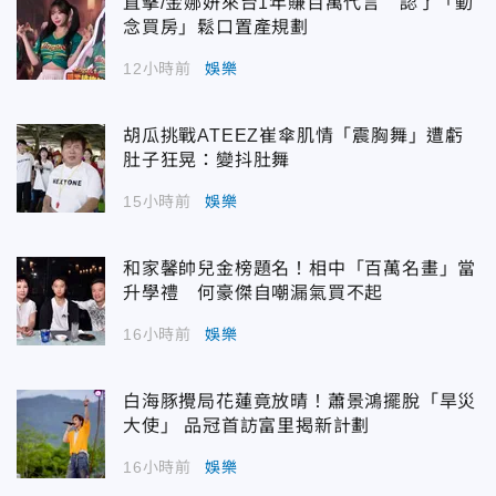
直擊/金娜妍來台1年賺百萬代言 認了「動
念買房」鬆口置產規劃
12小時前
娛樂
胡瓜挑戰ATEEZ崔傘肌情「震胸舞」遭虧
肚子狂晃：變抖肚舞
15小時前
娛樂
和家馨帥兒金榜題名！相中「百萬名畫」當
升學禮 何豪傑自嘲漏氣買不起
16小時前
娛樂
白海豚攪局花蓮竟放晴！蕭景鴻擺脫「旱災
大使」 品冠首訪富里揭新計劃
16小時前
娛樂