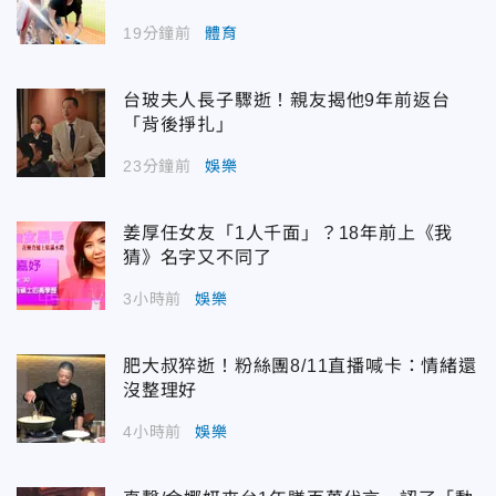
19分鐘前
體育
台玻夫人長子驟逝！親友揭他9年前返台
「背後掙扎」
23分鐘前
娛樂
姜厚任女友「1人千面」？18年前上《我
猜》名字又不同了
3小時前
娛樂
肥大叔猝逝！粉絲團8/11直播喊卡：情緒還
沒整理好
4小時前
娛樂