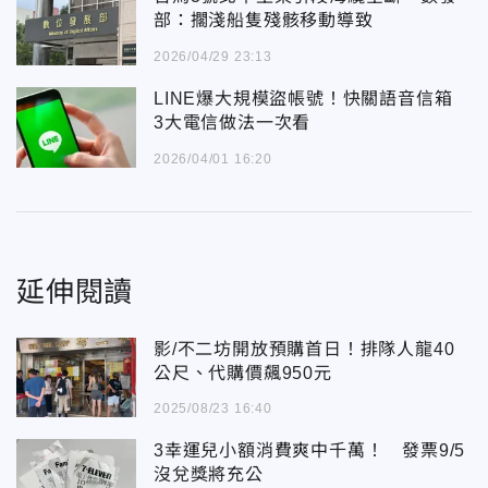
部：擱淺船隻殘骸移動導致
2026/04/29 23:13
LINE爆大規模盜帳號！快關語音信箱
3大電信做法一次看
2026/04/01 16:20
延伸閱讀
影/不二坊開放預購首日！排隊人龍40
公尺、代購價飆950元
2025/08/23 16:40
3幸運兒小額消費爽中千萬！ 發票9/5
沒兌獎將充公