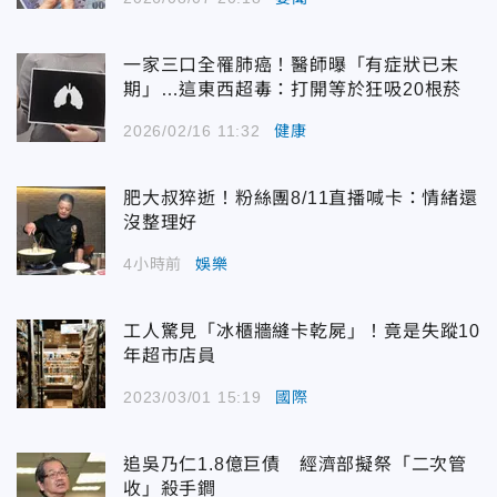
一家三口全罹肺癌！醫師曝「有症狀已末
期」…這東西超毒：打開等於狂吸20根菸
2026/02/16 11:32
健康
肥大叔猝逝！粉絲團8/11直播喊卡：情緒還
沒整理好
4小時前
娛樂
工人驚見「冰櫃牆縫卡乾屍」！竟是失蹤10
年超市店員
2023/03/01 15:19
國際
追吳乃仁1.8億巨債 經濟部擬祭「二次管
收」殺手鐧