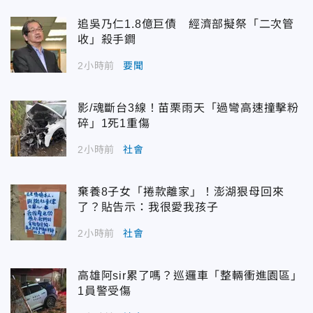
追吳乃仁1.8億巨債 經濟部擬祭「二次管
收」殺手鐧
2小時前
要聞
影/魂斷台3線！苗栗雨天「過彎高速撞擊粉
碎」1死1重傷
2小時前
社會
棄養8子女「捲款離家」！澎湖狠母回來
了？貼告示：我很愛我孩子
2小時前
社會
高雄阿sir累了嗎？巡邏車「整輛衝進園區」
1員警受傷