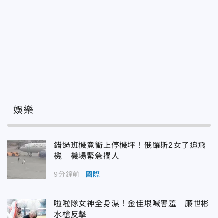
娛樂
錯過班機竟衝上停機坪！俄羅斯2女子追飛
機 機場緊急攔人
9分鐘前
國際
啦啦隊女神全身濕！金佳垠喊害羞 廉世彬
水槍反擊