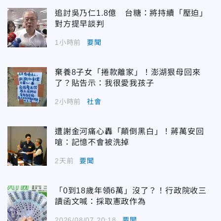
追討吳乃仁1.8億 台糖：將持續「壓迫」
對方提早談判
1小時前
要聞
棄養8子女「捲款離家」！澎湖狠母回來
了？貼告示：我很愛我孩子
2小時前
社會
遭謝金河痛心轟「顛倒黑白」！蔣萬安回
嗆：記憶不會被洗掉
2天前
要聞
「0到18歲年領6萬」沒了？！行政院收三
讀函文喊：採取憲政作為
2026/08/07 20:18
要聞