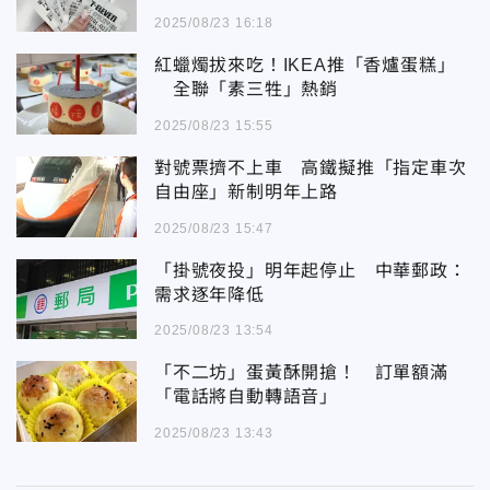
2025/08/23 16:18
紅蠟燭拔來吃！IKEA推「香爐蛋糕」
全聯「素三牲」熱銷
2025/08/23 15:55
對號票擠不上車 高鐵擬推「指定車次
自由座」新制明年上路
2025/08/23 15:47
「掛號夜投」明年起停止 中華郵政：
需求逐年降低
2025/08/23 13:54
「不二坊」蛋黃酥開搶！ 訂單額滿
「電話將自動轉語音」
2025/08/23 13:43