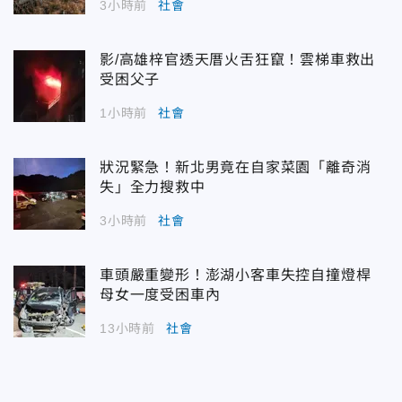
3小時前
社會
影/高雄梓官透天厝火舌狂竄！雲梯車救出
受困父子
1小時前
社會
狀況緊急！新北男竟在自家菜園「離奇消
失」全力搜救中
3小時前
社會
車頭嚴重變形！澎湖小客車失控自撞燈桿
母女一度受困車內
13小時前
社會