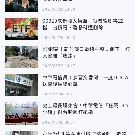
2026/06/29 14:09
00929成份股大換血！新增緯創等22
檔 台積電、聯發科遭刪除
2026/06/26 19:03
影/超硬！新竹湖口電線桿整支倒下 行
人險被「收走」
2026/06/23 14:47
中華電信員工演習突昏倒 一度OHCA
送醫後恢復心跳
2026/06/04 16:41
史上最長股東會！中華電信「狂戰18.5
小時」創台股超狂紀錄
2026/05/30 08:34
台馬3號北竿至東引段海纜全斷 數發