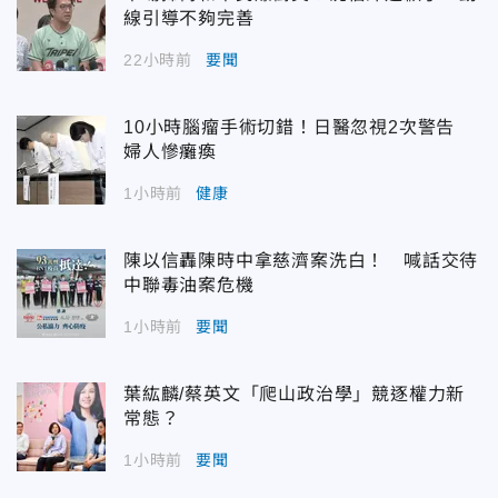
線引導不夠完善
22小時前
要聞
10小時腦瘤手術切錯！日醫忽視2次警告
婦人慘癱瘓
1小時前
健康
陳以信轟陳時中拿慈濟案洗白！ 喊話交待
中聯毒油案危機
1小時前
要聞
葉紘麟/蔡英文「爬山政治學」競逐權力新
常態？
1小時前
要聞