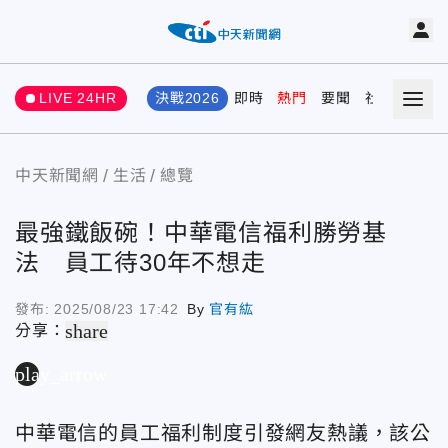
LIVE 24HR
決戰2026
即時
熱門
要聞
社會
娛樂
中天新聞網
生活
總覽
最強鐵飯碗！中華電信福利勝勞基
法 員工待30年不想走
發布:
2025/08/23 17:42
By
官有紘
share
分享：
play_arrow
中華電信的員工福利制度引發網友熱議，該公