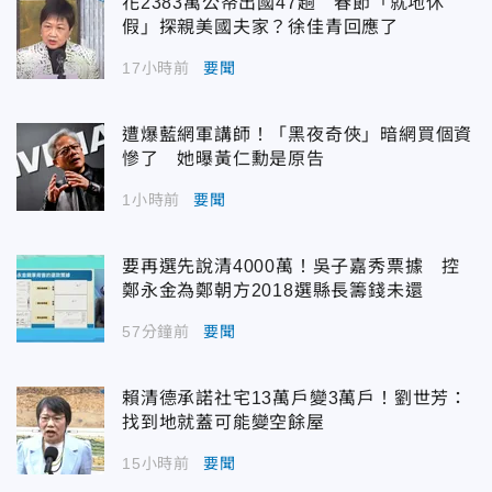
花2383萬公帑出國47趟 春節「就地休
假」探親美國夫家？徐佳青回應了
17小時前
要聞
遭爆藍網軍講師！「黑夜奇俠」暗網買個資
慘了 她曝黃仁勳是原告
1小時前
要聞
要再選先說清4000萬！吳子嘉秀票據 控
鄭永金為鄭朝方2018選縣長籌錢未還
57分鐘前
要聞
賴清德承諾社宅13萬戶變3萬戶！劉世芳：
找到地就蓋可能變空餘屋
15小時前
要聞