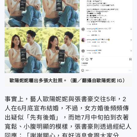
歐陽妮妮曬出多張大肚照。（圖／翻攝自歐陽妮妮 IG）
事實上，藝人歐陽妮妮與張書豪交往5年，2
人在6月底宣布結婚，不過，女方婚後頻頻傳
出疑似「先有後婚」，而她7月中旬拍到衣著
寬鬆、小腹明顯的模樣，張書豪則透過經紀人
回應：「謝謝關心，有好消息會跟大家分