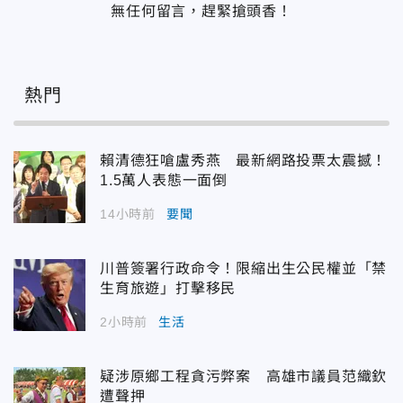
無任何留言，趕緊搶頭香！
熱門
賴清德狂嗆盧秀燕 最新網路投票太震撼！
1.5萬人表態一面倒
14小時前
要聞
川普簽署行政命令！限縮出生公民權並「禁
生育旅遊」打擊移民
2小時前
生活
疑涉原鄉工程貪污弊案 高雄市議員范織欽
遭聲押