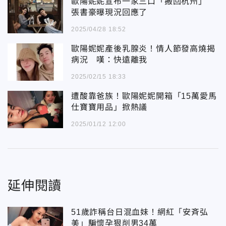
歐陽妮妮宣布一家三口「搬回杭州」
張書豪曝現況回應了
2025/04/28 18:52
歐陽妮妮產後乳腺炎！情人節發高燒揭
病況 嘆：快遠離我
2025/02/15 18:33
遭酸靠爸族！歐陽妮妮開箱「15萬愛馬
仕寶寶用品」掀熱議
2025/01/12 12:00
延伸閱讀
51歲詐稱台日混血妹！網紅「安斉弘
美」騙懷孕狠削男34萬