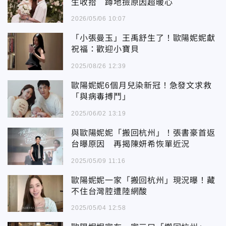
生收拾 蹲地撿原因超暖心
2026/05/06 10:07
「小張曼玉」王禹舒生了！歐陽妮妮獻
祝福：歡迎小寶貝
2025/08/26 12:39
歐陽妮妮6個月兒染新冠！急發文求救
「與病毒搏鬥」
2025/06/02 13:19
與歐陽妮妮「搬回杭州」！張書豪首返
台曝原因 再揭陳妍希恢單近況
2025/05/09 11:16
歐陽妮妮一家「搬回杭州」現況曝！藏
不住台灣腔遭陸網酸
2025/05/04 12:58