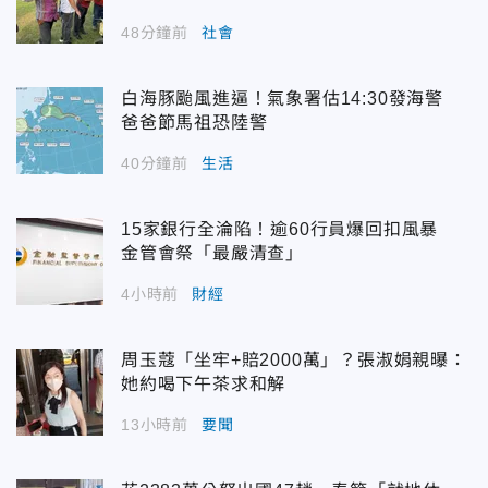
48分鐘前
社會
白海豚颱風進逼！氣象署估14:30發海警
爸爸節馬祖恐陸警
40分鐘前
生活
15家銀行全淪陷！逾60行員爆回扣風暴
金管會祭「最嚴清查」
4小時前
財經
周玉蔻「坐牢+賠2000萬」？張淑娟親曝：
她約喝下午茶求和解
13小時前
要聞