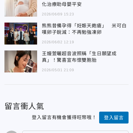
化治療助母嬰平安
2026/06/09 15:23
熊熊昔備孕得「妊娠天皰瘡」 米可白
嘆卵子銳減：不再勉強凍卵
2026/06/02 12:19
王嫚萱曬超音波照稱「生日願望成
真」！驚喜宣布懷雙胞胎
2026/05/31 21:09
留言衝人氣
登入留言有機會獲得旺幣哦！
登入留言