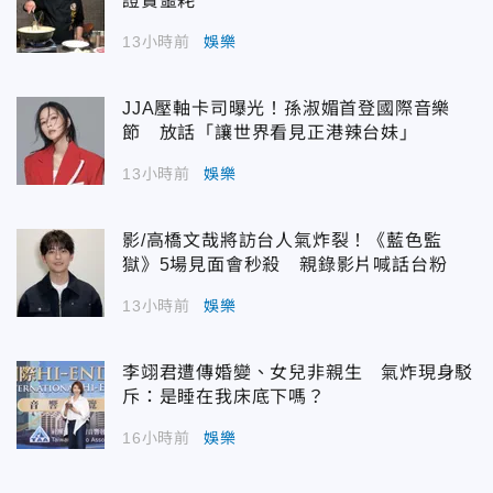
證實噩耗
13小時前
娛樂
JJA壓軸卡司曝光！孫淑媚首登國際音樂
節 放話「讓世界看見正港辣台妹」
13小時前
娛樂
影/高橋文哉將訪台人氣炸裂！《藍色監
獄》5場見面會秒殺 親錄影片喊話台粉
13小時前
娛樂
李翊君遭傳婚變、女兒非親生 氣炸現身駁
斥：是睡在我床底下嗎？
16小時前
娛樂