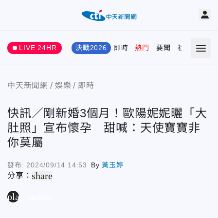
LIVE 24HR
決戰2026
即時
熱門
要聞
社會
娛樂
中天新聞網
娛樂
即時
快訊／剛新婚3個月！歐陽妮妮曬「大
肚照」宣布懷孕 甜喊：天使寶寶非
你莫屬
發布:
2024/09/14 14:53
By
黃玉婷
share
分享：
play_arrow