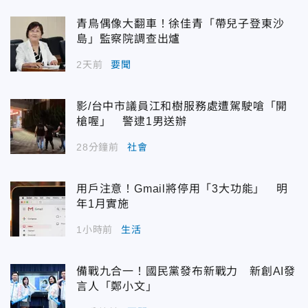
青鳥偶像大翻車！徐佳青「帶兒子登東沙
島」監察院調查出爐
2天前
要聞
影/台中市議員江和樹服務處遭駕駛嗆「開
槍喔」 警逮1男送辦
28分鐘前
社會
用戶注意！Gmail將停用「3大功能」 明
年1月實施
1小時前
生活
備戰九合一！國民黨發布新戰力 新創AI發
言人「鄭小文」