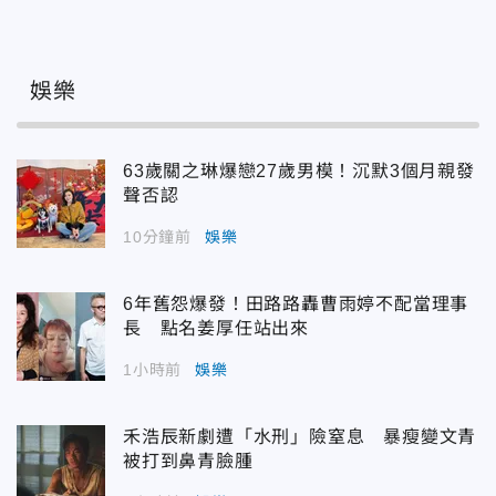
娛樂
63歲關之琳爆戀27歲男模！沉默3個月親發
聲否認
10分鐘前
娛樂
6年舊怨爆發！田路路轟曹雨婷不配當理事
長 點名姜厚任站出來
1小時前
娛樂
禾浩辰新劇遭「水刑」險窒息 暴瘦變文青
被打到鼻青臉腫