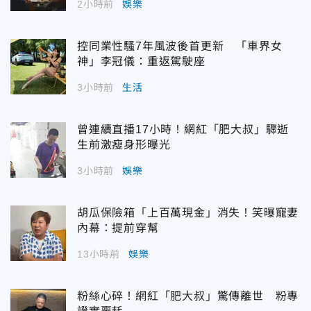
2小時前
娛樂
控同業性騷7年風波後首更新 「車界女
神」李冠儀：重返駕駛座
3小時前
生活
曾連續直播17小時！網紅「肥大叔」驟逝
生前激瘦身形曝光
3小時前
娛樂
胡瓜保險箱「上百萬現金」消失！笑曝寵妻
內幕：提前穿幫
13小時前
娛樂
粉絲心碎！網紅「肥大叔」驚傳離世 粉專