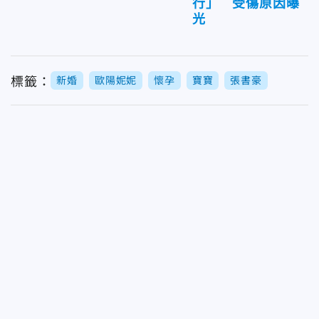
行」 受傷原因曝
光
標籤：
新婚
歐陽妮妮
懷孕
寶寶
張書豪