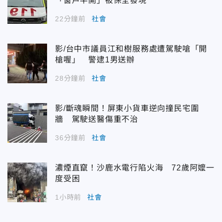
「窗戶半開」被保全發現
22分鐘前
社會
影/台中市議員江和樹服務處遭駕駛嗆「開
槍喔」 警逮1男送辦
28分鐘前
社會
影/斷魂瞬間！屏東小貨車逆向撞民宅圍
牆 駕駛送醫傷重不治
36分鐘前
社會
濃煙直竄！沙鹿水電行陷火海 72歲阿嬤一
度受困
1小時前
社會