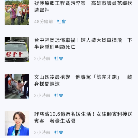
疑涉原鄉工程貪污弊案 高雄市議員范織欽
遭聲押
48分鐘前
社會
台中神岡恐怖車禍！婦人遭大貨車撞飛 下
半身重創明顯死亡
2小時前
社會
文山區凌晨槍響！他毒駕「篩完才跑」 藏
身梯間遭逮
3小時前
社會
詐慈濟10.6億過名媛生活！女律師賓利接送
賓客 奢豪生活曝
3小時前
社會