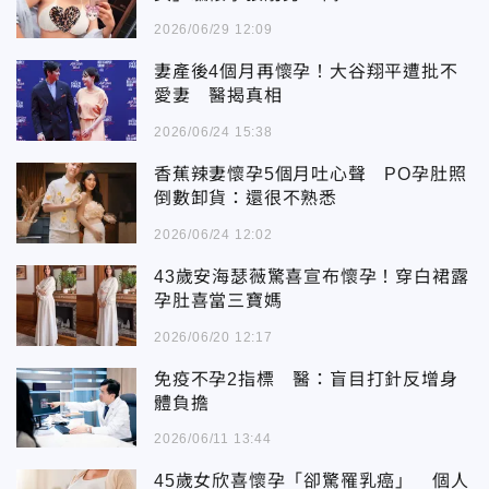
2026/06/29 12:09
妻產後4個月再懷孕！大谷翔平遭批不
愛妻 醫揭真相
2026/06/24 15:38
香蕉辣妻懷孕5個月吐心聲 PO孕肚照
倒數卸貨：還很不熟悉
2026/06/24 12:02
43歲安海瑟薇驚喜宣布懷孕！穿白裙露
孕肚喜當三寶媽
2026/06/20 12:17
免疫不孕2指標 醫：盲目打針反增身
體負擔
2026/06/11 13:44
45歲女欣喜懷孕「卻驚罹乳癌」 個人