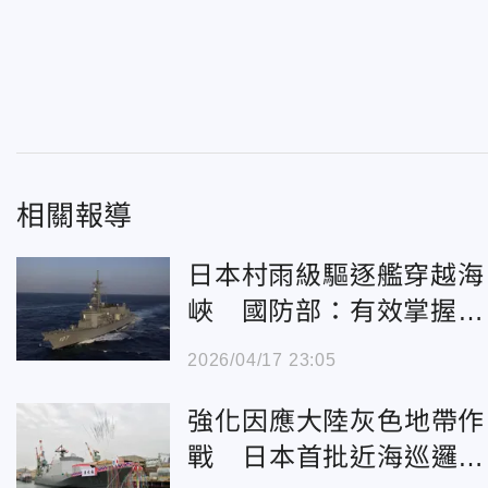
相關報導
日本村雨級驅逐艦穿越海
峽 國防部：有效掌握無
評論
2026/04/17 23:05
強化因應大陸灰色地帶作
戰 日本首批近海巡邏艦