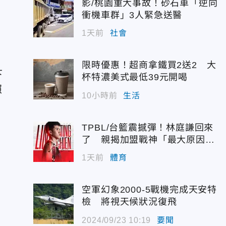
影/桃園重大事故！砂石車「逆向
衝機車群」3人緊急送醫
1天前
社會
限時優惠！超商拿鐵買2送2 大
下
杯特濃美式最低39元開喝
照
10小時前
生活
TPBL/台籃震撼彈！林庭謙回來
了 親揭加盟戰神「最大原因」
惹鼻酸
1天前
體育
空軍幻象2000-5戰機完成天安特
檢 將視天候狀況復飛
2024/09/23 10:19
要聞