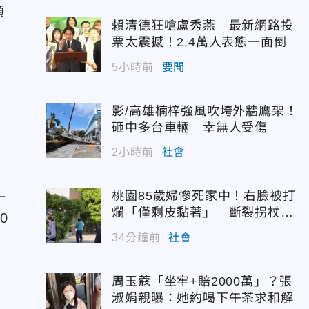
順
賴清德狂嗆盧秀燕 最新網路投
票太震撼！2.4萬人表態一面倒
5小時前
要聞
影/高雄楠梓強風吹垮外牆鷹架！
砸中多台車輛 幸無人受傷
2小時前
社會
桃園85歲婦慘死家中！右臉被打
一
爛「僅剩皮黏著」 斷裂拐杖揭
0
駭人現場
34分鐘前
社會
周玉蔻「坐牢+賠2000萬」？張
淑娟親曝：她約喝下午茶求和解