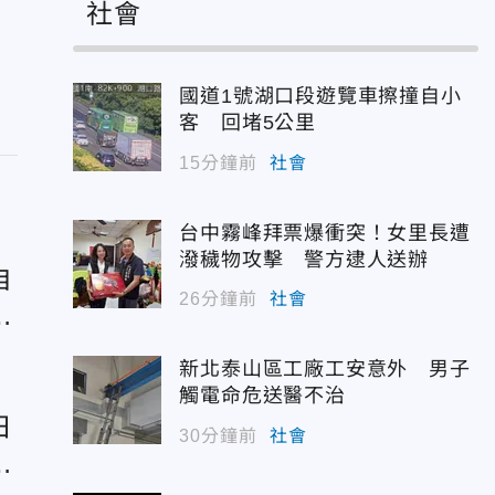
社會
國道1號湖口段遊覽車擦撞自小
客 回堵5公里
15分鐘前
社會
台中霧峰拜票爆衝突！女里長遭
潑穢物攻擊 警方逮人送辦
自
26分鐘前
社會
灣
新北泰山區工廠工安意外 男子
觸電命危送醫不治
日
30分鐘前
社會
陸