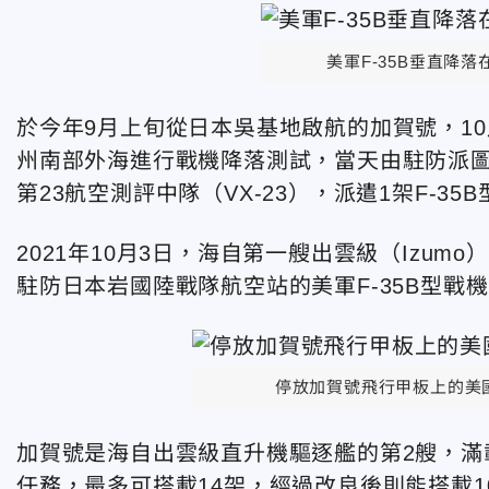
美軍F-35B垂直降落
於今年9月上旬從日本吳基地啟航的加賀號，1
州南部外海進行戰機降落測試，當天由駐防派圖森河（
第23航空測評中隊（VX-23），派遣1架F-
2021年10月3日，海自第一艘出雲級（Izum
駐防日本岩國陸戰隊航空站的美軍F-35B型戰
停放加賀號飛行甲板上的美國陸
加賀號是海自出雲級直升機驅逐艦的第2艘，滿載
任務，最多可搭載14架，經過改良後則能搭載10