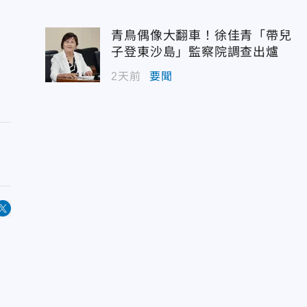
青鳥偶像大翻車！徐佳青「帶兒
子登東沙島」監察院調查出爐
2天前
要聞