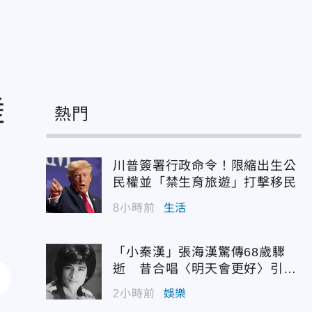
陸
熱門
川普簽署行政命令！限縮出生公
民權並「禁生育旅遊」打擊移民
8小時前
生活
「小秦漢」張海漢驚傳68歲驟
逝 昔合唱〈明天會更好〉引追
憶
2小時前
娛樂