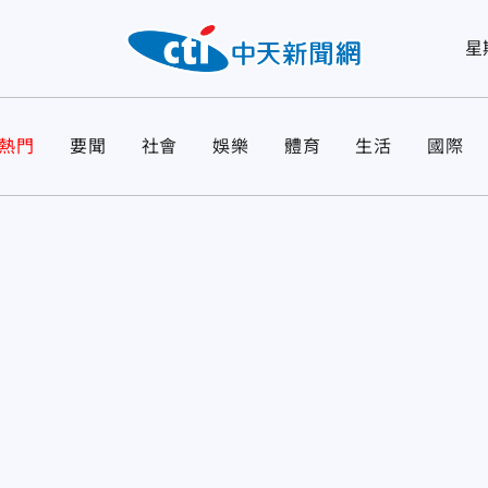
星
熱門
要聞
社會
娛樂
體育
生活
國際