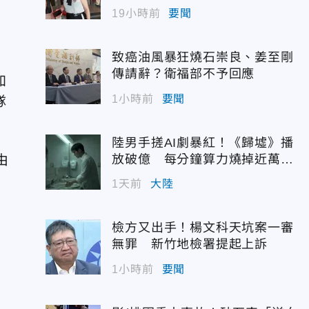
19小時前
要聞
致癌油風暴狂燒石崇良、姜至剛
傳請辭？衛福部不予回應
加
1小時前
要聞
隊
陸男手搓AI劇暴紅！《歸墟》播
由
放破億 每分鐘算力燒掉近萬台
幣
1天前
大陸
檢方又出手！楊文科天坑案一審
無罪 新竹地檢署提起上訴
1小時前
要聞
行