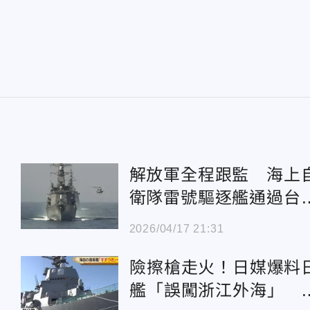
解放軍全程跟監 海上
衛隊雷號驅逐艦通過台
海峽
2026/04/17 21:31
險擦槍走火！日媒爆料
艦「誤闖浙江外海」 