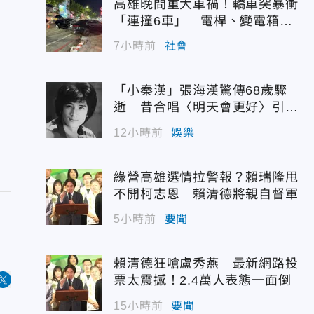
高雄晚間重大車禍！轎車突暴衝
「連撞6車」 電桿、變電箱全
遭殃
7小時前
社會
「小秦漢」張海漢驚傳68歲驟
逝 昔合唱〈明天會更好〉引追
憶
12小時前
娛樂
綠營高雄選情拉警報？賴瑞隆甩
不開柯志恩 賴清德將親自督軍
5小時前
要聞
賴清德狂嗆盧秀燕 最新網路投
票太震撼！2.4萬人表態一面倒
15小時前
要聞