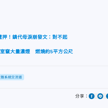
遭押！鎮代母淚崩發文：對不起
議室竄大量濃煙 燃燒約5平方公尺
大雅系統交流道
分享：