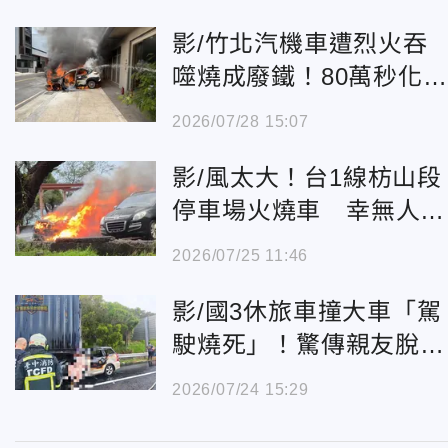
影/竹北汽機車遭烈火吞
噬燒成廢鐵！80萬秒化為
烏有
2026/07/28 15:07
影/風太大！台1線枋山段
停車場火燒車 幸無人傷
亡
2026/07/25 11:46
影/國3休旅車撞大車「駕
駛燒死」！驚傳親友脫
口：早就叫他找代駕
2026/07/24 15:29