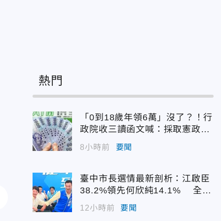
熱門
「0到18歲年領6萬」沒了？！行
政院收三讀函文喊：採取憲政作
為
8小時前
要聞
臺中市長選情最新剖析：江啟臣
38.2%領先何欣純14.1% 全世
代支持度全面居首
12小時前
要聞