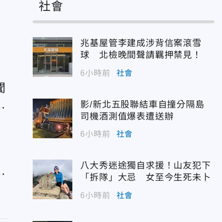
社會
兆基屋管李建成涉背信案滾雪
球 北檢晚間聲請羈押禁見！
6小時前
社會
聞
間
影/新北五股聯結車自撞分隔島
司機酒測值爆表遭送辦
6小時前
社會
車
八大秀迷途獨自求援！山友犯下
「拆隊」大忌 女至今生死未卜
6小時前
社會