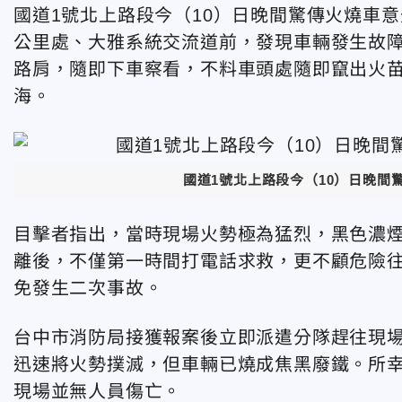
國道1號北上路段今（10）日晚間驚傳火燒車意外
公里處、大雅系統交流道前，發現車輛發生故
路肩，隨即下車察看，不料車頭處隨即竄出火
海。
國道1號北上路段今（10）日晚間
目擊者指出，當時現場火勢極為猛烈，黑色濃
離後，不僅第一時間打電話求救，更不顧危險
免發生二次事故。
台中市消防局接獲報案後立即派遣分隊趕往現
迅速將火勢撲滅，但車輛已燒成焦黑廢鐵。所
現場並無人員傷亡。