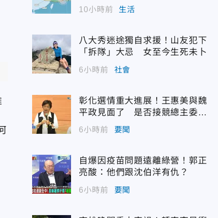
10小時前
生活
八大秀迷途獨自求援！山友犯下
「拆隊」大忌 女至今生死未卜
6小時前
社會
雖
彰化選情重大進展！王惠美與魏
平政見面了 是否接競總主委態
度曝光
何
6小時前
要聞
自爆因疫苗問題遠離綠營！郭正
亮酸：他們跟沈伯洋有仇？
6小時前
要聞