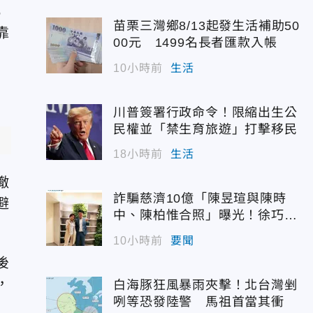
5
苗栗三灣鄉8/13起發生活補助50
靠
00元 1499名長者匯款入帳
10小時前
生活
川普簽署行政命令！限縮出生公
民權並「禁生育旅遊」打擊移民
18小時前
生活
撤
詐騙慈濟10億「陳昱瑄與陳時
避
中、陳柏惟合照」曝光！徐巧芯
震撼出手
10小時前
要聞
後
，
白海豚狂風暴雨夾擊！北台灣剉
咧等恐發陸警 馬祖首當其衝