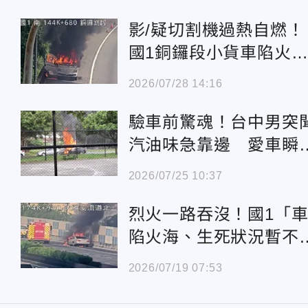
影/疑切割機過熱自燃！
國1銅鑼段小貨車陷火
海 駕駛急停逃命
2026/07/28 14:16
驗車前驚魂！台中男突
汽油味急靠邊 愛車瞬
變火球
2026/07/25 10:37
烈火一路吞沒！國1「
陷火海、生死狀況暫不
明」
2026/07/19 07:53