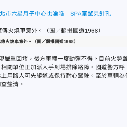
！北市六星月子中心也淪陷 SPA室驚見針孔
驚傳火燒車意外
。（圖／翻攝國道1968）
現嚴重回堵，後方車輛一度動彈不得。目前火勢
，相關單位正加派人手到場排除路障。國道警方呼
北上用路人可先繞道或保持耐心駕駛。至於車輛為
調查釐清。