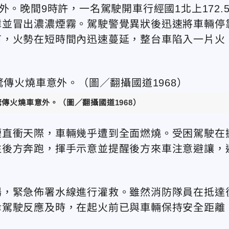
。晚間9時許，一名駕駛開車行經國1北上172.
障並冒出濃濃煙霧。駕駛警覺異狀後迅速將車輛停
苗，火勢在短時間內迅速蔓延，整台車陷入一片火
驚傳火燒車意外
。（圖／翻攝國道1968）
煙直衝天際，車輛幾乎遭到全面燃燒。受困駕駛在
往後方奔跑，揮手示意並提醒後方來車注意避讓，
場，緊急佈署水線進行灌救。雖然消防隊員在抵達
幸駕駛反應及時，在起火前已與車輛保持安全距離