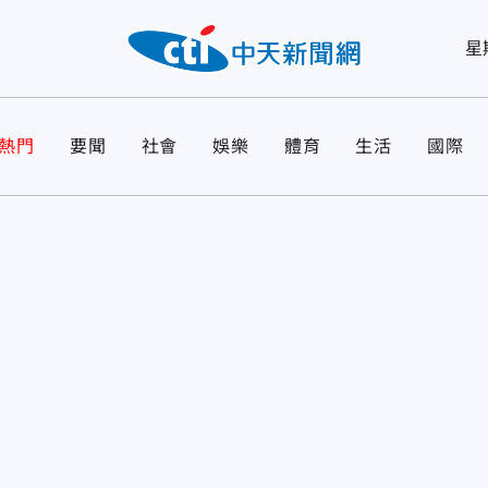
星
熱門
要聞
社會
娛樂
體育
生活
國際